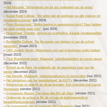
2024)
–
Het Mozaïek: “Hb-kinderen zijn bij ons onderdeel van de groep”
(december 2024)
–
Keizer Karel College: “We willen dat de leerlingen op alle vlakken tot
ontwikkeling komen”
(juli 2024)
–
Prins Florisschool: “Welke leerling in aanmerking komt? Daar hebben
we geen criteria meer voor”.
(juni 2024)
–
Huizermaat: Triggers, wrijving en scaffolding. Aanpak hoogbegaafden
(november 2023)
–
Bonhoeffer College: ’De hb-manier van denken is van de school
geworden’.
(maart 2023)
–
OBS Joseph Haydn: Meegroeien met wat je leerlingen nodig hebben
(maart 2023)
–
Titus Brandsmalyceum: Maatwerk, talentbegeleiders en ruimte geven
(december 2022)
–
School op de Berg: hb-onderwijs als de gewoonste zaak van de
wereld
(december 2022)
–
Het Noordik: Maatwerk, professionalisering en protocollen
(mei 2022)
–
Het ontdekken van het leerpotentieel: de KIQT+
(december 2021)
–
Wetenschap en praktijk bij elkaar brengen. Een interview met Lianne
Hoogeveen
(oktober 2021)
–
Gymnasium Novum: The rising tide lifts all ships’
(oktober 2021)
–
Onderzoek de school in #4: de rol van de leidinggevende in
begaafdheidsonderwijs
(oktober 2021)
–
De meerwaarde van de regionale BPS-netwerken
(mei 2021)