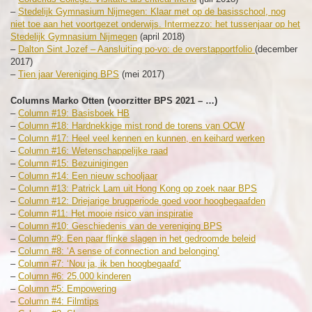
–
Stedelijk Gymnasium Nijmegen: Klaar met op de basisschool, nog
niet toe aan het voortgezet onderwijs. Intermezzo: het tussenjaar op het
Stedelijk Gymnasium Nijmegen
(april 2018)
–
Dalton Sint Jozef – Aansluiting po-vo: de overstapportfolio
(december
2017)
–
Tien jaar Vereniging BPS
(mei 2017)
Columns Marko Otten (voorzitter BPS 2021 – …)
–
Column #19: Basisboek HB
–
Column #18: Hardnekkige mist rond de torens van OCW
–
Column #17: Heel veel kennen en kunnen, en keihard werken
–
Column #16: Wetenschappelijke raad
–
Column #15: Bezuinigingen
–
Column #14: Een nieuw schooljaar
–
Column #13: Patrick Lam uit Hong Kong op zoek naar BPS
–
Column #12: Driejarige brugperiode goed voor hoogbegaafden
–
Column #11: Het mooie risico van inspiratie
–
Column #10: Geschiedenis van de vereniging BPS
–
Column #9: Een paar flinke slagen in het gedroomde beleid
–
Column #8: ‘A sense of connection and belonging’
–
Column #7: ‘Nou ja, ik ben hoogbegaafd’
–
Column #6: 25.000 kinderen
–
Column #5: Empowering
–
Column #4: Filmtips