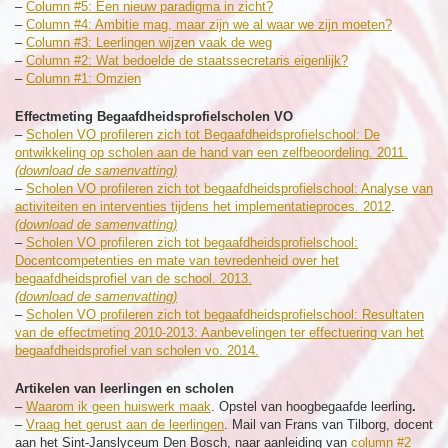
–
Column #5: Een nieuw paradigma in zicht?
–
Column #4: Ambitie mag, maar zijn we al waar we zijn moeten?
–
Column #3: Leerlingen wijzen vaak de weg
–
Column #2: Wat bedoelde de staatssecretaris eigenlijk?
–
Column #1: Omzien
Effectmeting Begaafdheidsprofielscholen VO
–
Scholen VO profileren zich tot Begaafdheidsprofielschool: De
ontwikkeling op scholen aan de hand van een zelfbeoordeling. 2011.
(download de samenvatting)
–
Scholen VO profileren zich tot begaafdheidsprofielschool: Analyse van
activiteiten en interventies tijdens het implementatieproces. 2012
.
(download de samenvatting)
–
Scholen VO profileren zich tot begaafdheidsprofielschool:
Docentcompetenties en mate van tevredenheid over het
begaafdheidsprofiel van de school. 2013.
(download de samenvatting)
–
Scholen VO profileren zich tot begaafdheidsprofielschool: Resultaten
van de effectmeting 2010-2013: Aanbevelingen ter effectuering van het
begaafdheidsprofiel van scholen vo. 2014.
Artikelen van leerlingen en scholen
–
Waarom ik geen huiswerk maak
. Opstel van hoogbegaafde leerling
.
–
Vraag het gerust aan de leerlingen
. Mail van Frans van Tilborg, docent
aan het Sint-Janslyceum Den Bosch, naar aanleiding van
column #2