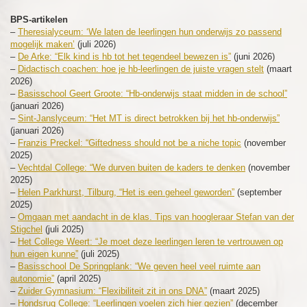
BPS-artikelen
–
Theresialyceum: ‘We laten de leerlingen hun onderwijs zo passend
mogelijk maken’
(juli 2026)
–
De Arke: “Elk kind is hb tot het tegendeel bewezen is”
(juni 2026)
–
Didactisch coachen: hoe je hb-leerlingen de juiste vragen stelt
(maart
2026)
–
Basisschool Geert Groote: “Hb-onderwijs staat midden in de school”
(januari 2026)
–
Sint-Janslyceum: “Het MT is direct betrokken bij het hb-onderwijs”
(januari 2026)
–
Franzis Preckel: “Giftedness should not be a niche topic
(november
2025)
–
Vechtdal College: “We durven buiten de kaders te denken
(november
2025)
–
Helen Parkhurst, Tilburg, “Het is een geheel geworden”
(september
2025)
–
Omgaan met aandacht in de klas. Tips van hoogleraar Stefan van der
Stigchel
(juli 2025)
–
Het College Weert: “Je moet deze leerlingen leren te vertrouwen op
hun eigen kunne”
(juli 2025)
–
Basisschool De Springplank: “We geven heel veel ruimte aan
autonomie”
(april 2025)
–
Zuider Gymnasium: “Flexibiliteit zit in ons DNA”
(maart 2025)
–
Hondsrug College: “Leerlingen voelen zich hier gezien”
(december