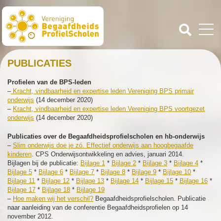
PUBLICATIES
Profielen van de BPS-leden
–
Kracht, vindbaarheid en expertise leden Vereniging BPS primair
onderwijs
(14 december 2020)
–
Kracht, vindbaarheid en expertise leden Vereniging BPS voortgezet
onderwijs
(14 december 2020)
Publicaties over de Begaafdheidsprofielscholen en hb-onderwijs
–
Slim onderwijs doe je zó. Effectief onderwijs aan hoogbegaafde
kinderen
. CPS Onderwijsontwikkeling en advies, januari 2014.
Bijlagen bij de publicatie:
Bijlage 1
*
Bijlage 2
*
Bijlage 3
*
Bijlage 4
*
Bijlage 5
*
Bijlage 6
*
Bijlage 7
*
Bijlage 8
*
Bijlage 9
*
Bijlage 10
*
Bijlage 11
*
Bijlage 12
*
Bijlage 13
*
Bijlage 14
*
Bijlage 15
*
Bijlage 16
*
Bijlage 17
*
Bijlage 18
*
Bijlage 19
–
Hoe maken wij het verschil?
Begaafdheidsprofielscholen. Publicatie
naar aanleiding van de conferentie Begaafdheidsprofielen op 14
november 2012.