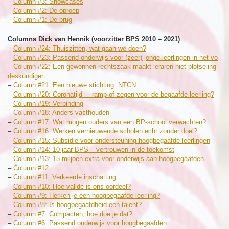
–
Column #3: Showcases
–
Column #2: De oproep
–
Column #1: De brug
Columns Dick van Hennik (voorzitter BPS 2010 – 2021)
–
Column #24: Thuiszitten, wat gaan we doen?
–
Column #23: Passend onderwijs voor (zeer) jonge leerlingen in het vo
–
Column #22: Een gewonnen rechtszaak maakt leraren niet plotseling
deskundiger
–
Column #21: Een nieuwe stichting: NTCN
–
Column #20: Coronatijd – ramp of zegen voor de begaafde leerling?
–
Column #19: Verbinding
–
Column #18: Anders vasthouden
–
Column #17: Wat mogen ouders van een BP-school verwachten?
–
Column #16: Werken vernieuwende scholen echt zonder doel?
–
Column #15: Subsidie voor ondersteuning hoogbegaafde leerlingen
–
Column #14: 10 jaar BPS – vertrouwen in de toekomst
–
Column #13: 15 miljoen extra voor onderwijs aan hoogbegaafden
–
Column #12
–
Column #11: Verkeerde inschatting
–
Column #10: Hoe valide is ons oordeel?
–
Column #9: Herken je een hoogbegaafde leerling?
–
Column #8: Is hoogbegaafdheid een talent?
–
Column #7: Compacten, hoe doe je dat?
–
Column #6: Passend onderwijs voor hoogbegaafden