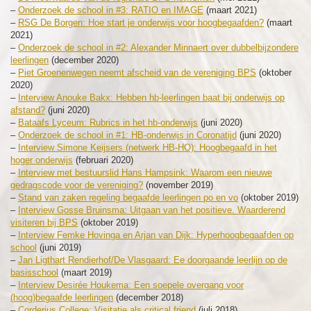
–
Onderzoek de school in #3: RATIO en IMAGE
(maart 2021)
–
RSG De Borgen: Hoe start je onderwijs voor hoogbegaafden?
(maart
2021)
–
Onderzoek de school in #2: Alexander Minnaert over dubbelbijzondere
leerlingen
(december 2020)
–
Piet Groenenwegen neemt afscheid van de vereniging BPS
(oktober
2020)
–
Interview Anouke Bakx: Hebben hb-leerlingen baat bij onderwijs op
afstand?
(juni 2020)
–
Bataafs Lyceum: Rubrics in het hb-onderwijs
(juni 2020)
–
Onderzoek de school in #1: HB-onderwijs in Coronatijd
(juni 2020)
–
Interview Simone Keijsers (netwerk HB-HO): Hoogbegaafd in het
hoger onderwijs
(februari 2020)
–
Interview met bestuurslid Hans Hampsink: Waarom een nieuwe
gedragscode voor de vereniging?
(november 2019)
–
Stand van zaken regeling begaafde leerlingen po en vo
(oktober 2019)
–
Interview Gosse Bruinsma: Uitgaan van het positieve. Waarderend
visiteren bij BPS
(oktober 2019)
–
Interview Femke Hovinga en Arjan van Dijk: Hyperhoogbegaafden op
school
(juni 2019)
–
Jan Ligthart Rendierhof/De Vlasgaard: Ee doorgaande leerlijn op de
basisschool
(maart 2019)
–
Interview Desirée Houkema: Een soepele overgang voor
(hoog)begaafde leerlingen
(december 2018)
–
Corderius College: Visitatie als critical friend
(juli 2018)