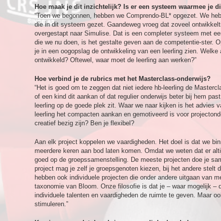
Hoe maak je dit inzichtelijk? Is er een systeem waarmee je di
“Toen we begonnen, hebben we Comprendo-BL* opgezet. We hebb
die in dit systeem gezet. Gaandeweg vroeg dat zoveel ontwikkelti
overgestapt naar Simulise. Dat is een completer systeem met een
die we nu doen, is het gestalte geven aan de competentie-ster. O
je in een oogopslag de ontwikkeling van een leerling zien. Welke
ontwikkeld? Oftewel, waar moet de leerling aan werken?”
Hoe verbind je de rubrics met het Masterclass-onderwijs?
“Het is goed om te zeggen dat niet iedere hb-leerling de Masterc
of een kind dit aankan of dat regulier onderwijs beter bij hem pas
leerling op de goede plek zit. Waar we naar kijken is het advies 
leerling het compacten aankan en gemotiveerd is voor projectond
creatief bezig zijn? Ben je flexibel?
Aan elk project koppelen we vaardigheden. Het doel is dat we binn
meerdere keren aan bod laten komen. Omdat we weten dat er altijd
goed op de groepssamenstelling. De meeste projecten doe je sam
project mag je zelf je groepsgenoten kiezen, bij het andere stel
hebben ook individuele projecten die onder andere uitgaan van me
taxonomie van Bloom. Onze filosofie is dat je – waar mogelijk – d
individuele talenten en vaardigheden de ruimte te geven. Maar o
stimuleren.”