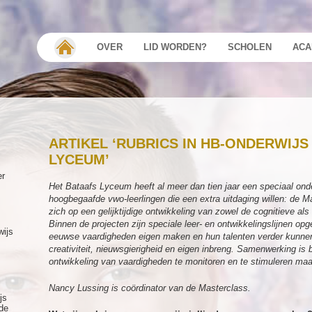
OVER
LID WORDEN?
SCHOLEN
ACA
ARTIKEL ‘RUBRICS IN HB-ONDERWIJS
LYCEUM’
er
Het Bataafs Lyceum heeft al meer dan tien jaar een speciaal ond
hoogbegaafde vwo-leerlingen die een extra uitdaging willen: de M
zich op een gelijktijdige ontwikkeling van zowel de cognitieve als
Binnen de projecten zijn speciale leer- en ontwikkelingslijnen opg
wijs
eeuwse vaardigheden eigen maken en hun talenten verder kunnen 
creativiteit, nieuwsgierigheid en eigen inbreng. Samenwerking is 
ontwikkeling van vaardigheden te monitoren en te stimuleren maa
Nancy Lussing is coördinator van de Masterclass.
js
de