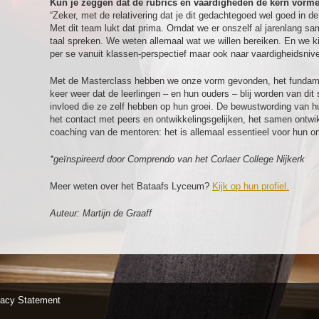
Kun je zeggen dat de rubrics en vaardigheden de kern vorm
“Zeker, met de relativering dat je dit gedachtegoed wel goed in d
Met dit team lukt dat prima. Omdat we er onszelf al jarenlang sa
taal spreken. We weten allemaal wat we willen bereiken. En we ki
per se vanuit klassen-perspectief maar ook naar vaardigheidsniv
Met de Masterclass hebben we onze vorm gevonden, het fundament 
keer weer dat de leerlingen – en hun ouders – blij worden van dit
invloed die ze zelf hebben op hun groei. De bewustwording van hu
het contact met peers en ontwikkelingsgelijken, het samen ontwik
coaching van de mentoren: het is allemaal essentieel voor hun on
*geïnspireerd door Comprendo van het Corlaer College Nijkerk
Meer weten over het Bataafs Lyceum?
Kijk op hun profiel.
Auteur: Martijn de Graaff
vacy Statement