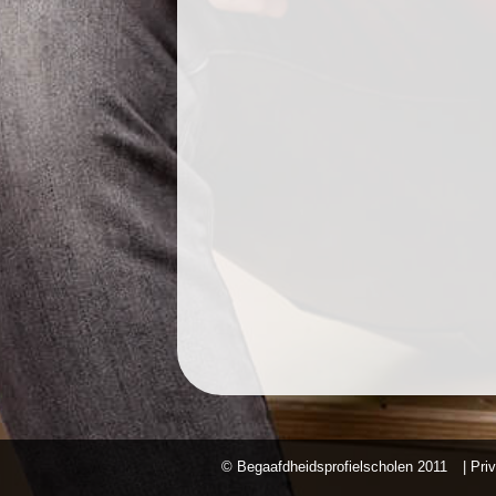
© Begaafdheidsprofielscholen
2011
| Pri