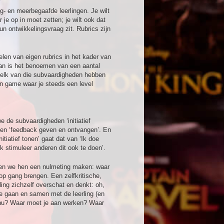
?
g- en meerbegaafde leerlingen. Je wilt
 je op in moet zetten; je wilt ook dat
un ontwikkelingsvraag zit. Rubrics zijn
elen van eigen rubrics in het kader van
an is het benoemen van een aantal
 elk van die subvaardigheden hebben
n game waar je steeds een level
de subvaardigheden ‘initiatief
n’ en ‘feedback geven en ontvangen’. En
tiatief tonen’ gaat dat van ‘Ik doe
 ik stimuleer anderen dit ook te doen’.
aten we hen een nulmeting maken: waar
op gang brengen. Een zelfkritische,
rling zichzelf overschat en denkt: oh,
te gaan en samen met de leerling (en
je nu? Waar moet je aan werken? Waar