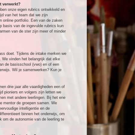
t verwerkt?
en onze eigen rubrics ontwikkeld en
jd van het team dat we zijn
 online portfolio. Een van de zaken
p basis van de ingevulde rubrics kun
 armen van de ster zijn meer of minder
lass doet. Tijdens de intake merken we
t. We vinden het belangrijk dat elke
van de basisschool (vwo) en of een
erwijs. Wil je samenwerken? Kun je
en drie jaar alle vaardigheden een of
 pioniers en volgers zijn letten we
en met andere leerlingen. Bij het ene
t de mentor de groepen samen. We
ervoudige intelligentie en de
ifferentieert binnen het onderwijs, om
ok om de autonomie van de leerling te