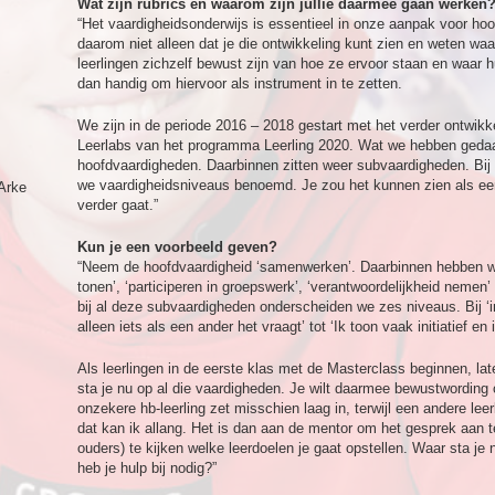
Wat zijn rubrics en waarom zijn jullie daarmee gaan werken
“Het vaardigheidsonderwijs is essentieel in onze aanpak voor hoo
daarom niet alleen dat je die ontwikkeling kunt zien en weten waar
leerlingen zichzelf bewust zijn van hoe ze ervoor staan en waar h
dan handig om hiervoor als instrument in te zetten.
We zijn in de periode 2016 – 2018 gestart met het verder ontwikk
Leerlabs van het programma Leerling 2020. Wat we hebben geda
hoofdvaardigheden. Daarbinnen zitten weer subvaardigheden. Bij
we vaardigheidsniveaus benoemd. Je zou het kunnen zien als ee
Arke
verder gaat.”
Kun je een voorbeeld geven?
“Neem de hoofdvaardigheid ‘samenwerken’. Daarbinnen hebben we 
tonen’, ‘participeren in groepswerk’, ‘verantwoordelijkheid neme
bij al deze subvaardigheden onderscheiden we zes niveaus. Bij ‘ini
alleen iets als een ander het vraagt’ tot ‘Ik toon vaak initiatief en
Als leerlingen in de eerste klas met de Masterclass beginnen, l
sta je nu op al die vaardigheden. Je wilt daarmee bewustwording 
onzekere hb-leerling zet misschien laag in, terwijl een andere lee
dat kan ik allang. Het is dan aan de mentor om het gesprek aan 
ouders) te kijken welke leerdoelen je gaat opstellen. Waar sta 
heb je hulp bij nodig?”