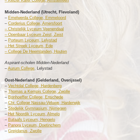
–
Keizer Karel College, Amstelveen
Midden-Nederland (Utrecht, Flevoland)
–
Emelwerda College, Emmeloord
–
Corderius College, Amersfoort
–
Christelijk Lyceum Veenendaal
–
Openbaar Lyceum Zeist, Zeist
–
Porteum Lyceum, Lelystad
–
Het Streek Lyceum, Ede
–
College De Heemlanden, Houten
Aspirant-scholen Midden-Nederland
–
Aurum College
, Lelystad
Oost-Nederland (Gelderland, Overijssel)
–
Vechtdal College, Hardenberg
–
Thomas a Kempis College, Zwolle
–
Bonhoeffer College, Enschede
–
Chr. College Nassau-Veluwe, Harderwijk
–
Stedelijk Gymnasium, Nijmegen
–
Het Noordik Lyceum, Almelo
–
Bataafs Lyceum, Hengelo
–
Panora Lyceum, Doetinchem
–
Greijdanus, Zwolle