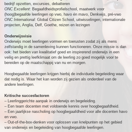
bedrijf opzetten, excursies, debatteren
ONC Excellent
: Begaafdheidsprofielschool, maatwerk voor
(hoog)begaafde leerlingen op vwo, havo én mavo, Denkwijs, pré-vwo
ONC International
: Global Citizen School, uitwisselingen, internationale
projecten, Anglia, Delf, Goethe, reizen en lezingen
Onderwijsvisie
Onderwijs moet leerlingen vormen en toerusten zodat zij als mens
zelfstandig in de samenleving kunnen functioneren. Onze missie is dan
ook: het bieden van kwalitatief goed en inspirerend onderwijs in een
veilig en prettig leefklimaat om de leerling zo goed mogelijk voor te
bereiden op de maatschappij van nu en morgen.
Hoogbegaafde leerlingen krijgen hierbij de individuele begeleiding waar
dat nodig is. Waar het kan worden zij gezien als onderdeel van de
andere leerlingen.
Kritische succesfactoren
– Leerlinggerichte aanpak in onderwijs en begeleiding.
– Een team docenten met voldoende kennis over hoogbegaafdheid.
– Een jaarlijkse nascholing op hoogbegaafdheid voor alle docenten havo
en vwo.
– Out-of-the-box-denken voor oplossen van knelpunten op het gebied
van onderwijs en begeleiding van hoogbegaafde leerlingen.