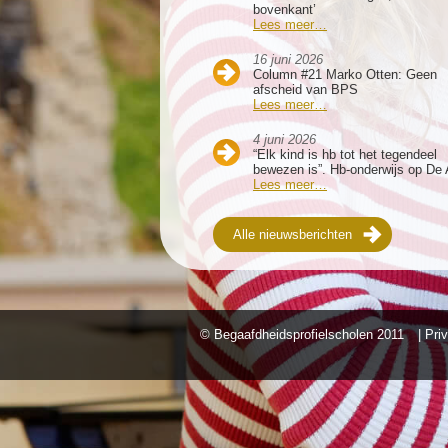
bovenkant’
Lees meer…
16 juni 2026
Column #21 Marko Otten: Geen
afscheid van BPS
Lees meer…
4 juni 2026
“Elk kind is hb tot het tegendeel
bewezen is”. Hb-onderwijs op De 
Lees meer…
Alle nieuwsberichten
© Begaafdheidsprofielscholen
2011
| Pri