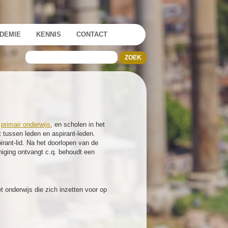
DEMIE
KENNIS
CONTACT
t
primair onderwijs
, en scholen in het
 tussen leden en aspirant-leden.
irant-lid. Na het doorlopen van de
niging ontvangt c.q. behoudt een
t onderwijs die zich inzetten voor op