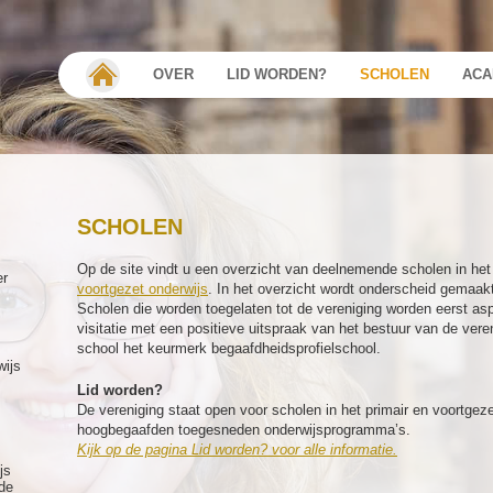
OVER
LID WORDEN?
SCHOLEN
ACA
SCHOLEN
Op de site vindt u een overzicht van deelnemende scholen in he
er
voortgezet onderwijs
. In het overzicht wordt onderscheid gemaakt
Scholen die worden toegelaten tot de vereniging worden eerst asp
visitatie met een positieve uitspraak van het bestuur van de vere
school het keurmerk begaafdheidsprofielschool.
wijs
Lid worden?
De vereniging staat open voor scholen in het primair en voortgeze
hoogbegaafden toegesneden onderwijsprogramma’s.
Kijk op de pagina Lid worden? voor alle informatie.
js
de