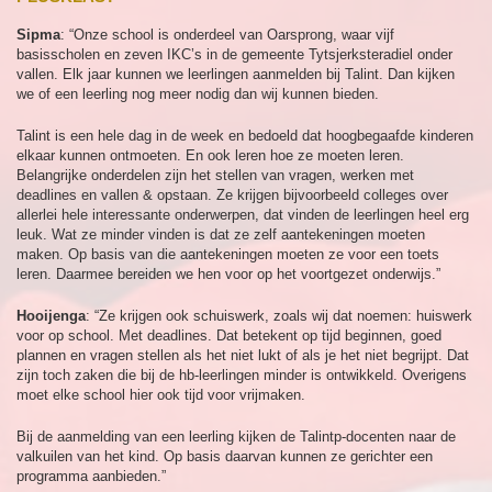
Sipma
: “Onze school is onderdeel van Oarsprong, waar vijf
basisscholen en zeven IKC’s in de gemeente Tytsjerksteradiel onder
vallen. Elk jaar kunnen we leerlingen aanmelden bij Talint. Dan kijken
we of een leerling nog meer nodig dan wij kunnen bieden.
Talint is een hele dag in de week en bedoeld dat hoogbegaafde kinderen
elkaar kunnen ontmoeten. En ook leren hoe ze moeten leren.
Belangrijke onderdelen zijn het stellen van vragen, werken met
deadlines en vallen & opstaan. Ze krijgen bijvoorbeeld colleges over
allerlei hele interessante onderwerpen, dat vinden de leerlingen heel erg
leuk. Wat ze minder vinden is dat ze zelf aantekeningen moeten
maken. Op basis van die aantekeningen moeten ze voor een toets
leren. Daarmee bereiden we hen voor op het voortgezet onderwijs.”
Hooijenga
: “Ze krijgen ook schuiswerk, zoals wij dat noemen: huiswerk
voor op school. Met deadlines. Dat betekent op tijd beginnen, goed
plannen en vragen stellen als het niet lukt of als je het niet begrijpt. Dat
zijn toch zaken die bij de hb-leerlingen minder is ontwikkeld. Overigens
moet elke school hier ook tijd voor vrijmaken.
Bij de aanmelding van een leerling kijken de Talintp-docenten naar de
valkuilen van het kind. Op basis daarvan kunnen ze gerichter een
programma aanbieden.”