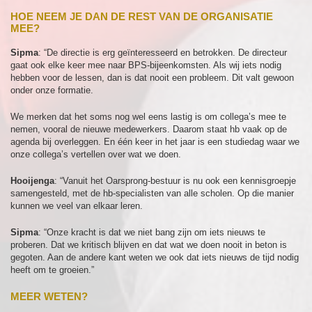
HOE NEEM JE DAN DE REST VAN DE ORGANISATIE
MEE?
Sipma
: “De directie is erg geïnteresseerd en betrokken. De directeur
gaat ook elke keer mee naar BPS-bijeenkomsten. Als wij iets nodig
hebben voor de lessen, dan is dat nooit een probleem. Dit valt gewoon
onder onze formatie.
We merken dat het soms nog wel eens lastig is om collega’s mee te
nemen, vooral de nieuwe medewerkers. Daarom staat hb vaak op de
agenda bij overleggen. En één keer in het jaar is een studiedag waar we
onze collega’s vertellen over wat we doen.
Hooijenga
: “Vanuit het Oarsprong-bestuur is nu ook een kennisgroepje
samengesteld, met de hb-specialisten van alle scholen. Op die manier
kunnen we veel van elkaar leren.
Sipma
: “Onze kracht is dat we niet bang zijn om iets nieuws te
proberen. Dat we kritisch blijven en dat wat we doen nooit in beton is
gegoten. Aan de andere kant weten we ook dat iets nieuws de tijd nodig
heeft om te groeien.”
MEER WETEN?