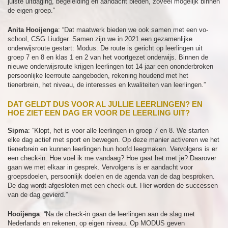
juiste uitdaging, begeleiding en aandacht bieden, zoveel mogelijk binnen
de eigen groep.”
Anita Hooijenga
: “Dat maatwerk bieden we ook samen met een vo-
school, CSG Liudger. Samen zijn we in 2021 een gezamenlijke
onderwijsroute gestart: Modus. De route is gericht op leerlingen uit
groep 7 en 8 en klas 1 en 2 van het voortgezet onderwijs. Binnen de
nieuwe onderwijsroute krijgen leerlingen tot 14 jaar een ononderbroken
persoonlijke leerroute aangeboden, rekening houdend met het
tienerbrein, het niveau, de interesses en kwaliteiten van leerlingen.”
DAT GELDT DUS VOOR AL JULLIE LEERLINGEN? EN
HOE ZIET EEN DAG ER VOOR DE LEERLING UIT?
Sipma
: “Klopt, het is voor alle leerlingen in groep 7 en 8. We starten
elke dag actief met sport en bewegen. Op deze manier activeren we het
tienerbrein en kunnen leerlingen hun hoofd leegmaken. Vervolgens is er
een check-in. Hoe voel ik me vandaag? Hoe gaat het met je? Daarover
gaan we met elkaar in gesprek. Vervolgens is er aandacht voor
groepsdoelen, persoonlijk doelen en de agenda van de dag besproken.
De dag wordt afgesloten met een check-out. Hier worden de successen
van de dag gevierd.”
Hooijenga
: “Na de check-in gaan de leerlingen aan de slag met
Nederlands en rekenen, op eigen niveau. Op MODUS geven