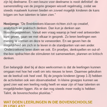
zijn bij deelname. En een keuze voor deelname is nooit definitief: de
samenstelling van de jongste groepen wisselt regelmatig, zodat we
steeds maatwerk kunnen bieden en zoveel mogelijk kinderen de kans
krijgen om hun talenten te laten zien.”
Hooijenga
: “De Breinbrekers-klassen richten zich op creatief,
analytisch en praktisch denken. Dan kun je denken aan
filosofiegesprekken. Vanuit een vraag waarop je heel veel antwoorden
kunt geven, gaan we met elkaar in gesprek. Zo leren leerlingen een
mening te vormen en deze te verwoorden. En we geven hen de
mogelijkheid om zich in te leven in de standpunten van een ander.
Onderzoekend leren doen we ook. En proefjes, denkspellen en out-of-
the-box opdrachten die stimuleren tot samenwerken, plannen en kritisch
denken.
Een belangrijk doel bij al deze werkvormen is dat de leerlingen kunnen
omgaan met hoe het voelt om iets nieuws te leren. Daarmee gebruiken
we de leerkuil ook heel veel. Bij de jongste kinderen (groep 1-3) hebben
de activiteiten ook een observatiedoel. In kleine groepjes kunnen we
goed zien wat een leerling nodig heeft en waar zijn of haar talenten en
mogelijkheden liggen. Als er dan nog steeds meer nodig is hebben
Talint, de bovenschoolse plusklas.”
WAT DOEN LEERLINGEN IN DIE BOVENSCHOOLSE
PLUSKLAS?