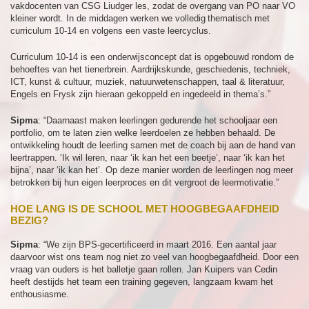
vakdocenten van CSG Liudger les, zodat de overgang van PO naar VO
kleiner wordt. In de middagen werken we volledig thematisch met
curriculum 10-14 en volgens een vaste leercyclus.
Curriculum 10-14 is een onderwijsconcept dat is opgebouwd rondom de
behoeftes van het tienerbrein. Aardrijkskunde, geschiedenis, techniek,
ICT, kunst & cultuur, muziek, natuurwetenschappen, taal & literatuur,
Engels en Frysk zijn hieraan gekoppeld en ingedeeld in thema’s.”
Sipma
: “Daarnaast maken leerlingen gedurende het schooljaar een
portfolio, om te laten zien welke leerdoelen ze hebben behaald. De
ontwikkeling houdt de leerling samen met de coach bij aan de hand van
leertrappen. ‘Ik wil leren, naar ‘ik kan het een beetje’, naar ‘ik kan het
bijna’, naar ‘ik kan het’. Op deze manier worden de leerlingen nog meer
betrokken bij hun eigen leerproces en dit vergroot de leermotivatie.”
HOE LANG IS DE SCHOOL MET HOOGBEGAAFDHEID
BEZIG?
Sipma
: “We zijn BPS-gecertificeerd in maart 2016. Een aantal jaar
daarvoor wist ons team nog niet zo veel van hoogbegaafdheid. Door een
vraag van ouders is het balletje gaan rollen. Jan Kuipers van Cedin
heeft destijds het team een training gegeven, langzaam kwam het
enthousiasme.