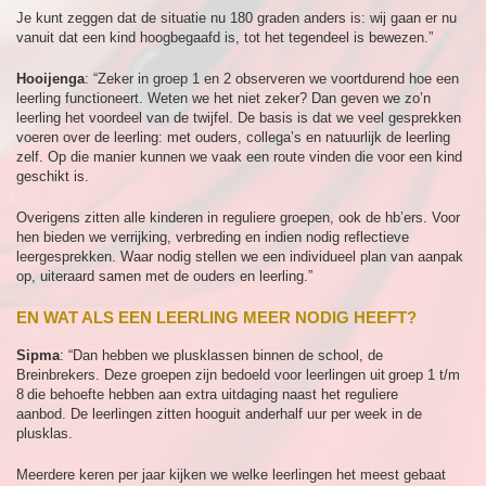
Je kunt zeggen dat de situatie nu 180 graden anders is: wij gaan er nu
vanuit dat een kind hoogbegaafd is, tot het tegendeel is bewezen.”
Hooijenga
: “Zeker in groep 1 en 2 observeren we voortdurend hoe een
leerling functioneert. Weten we het niet zeker? Dan geven we zo’n
leerling het voordeel van de twijfel. De basis is dat we veel gesprekken
voeren over de leerling: met ouders, collega’s en natuurlijk de leerling
zelf. Op die manier kunnen we vaak een route vinden die voor een kind
geschikt is.
Overigens zitten alle kinderen in reguliere groepen, ook de hb’ers. Voor
hen bieden we verrijking, verbreding en indien nodig reflectieve
leergesprekken. Waar nodig stellen we een individueel plan van aanpak
op, uiteraard samen met de ouders en leerling.”
EN WAT ALS EEN LEERLING MEER NODIG HEEFT?
Sipma
: “Dan hebben we plusklassen binnen de school, de
Breinbrekers. Deze groepen zijn bedoeld voor leerlingen uit groep 1 t/m
8 die behoefte hebben aan extra uitdaging naast het reguliere
aanbod. De leerlingen zitten hooguit anderhalf uur per week in de
plusklas.
Meerdere keren per jaar kijken we welke leerlingen het meest gebaat