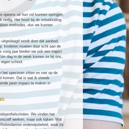
e opeens uit hun vel kunnen springen,
nodig. Het hoort bij de ontwikkeling.
guliere methodes, dus we kunnen
 uitgedaagd wordt door dat aanbod,
ep: kinderen moeten daar echt aan de
s vorig jaar bieden we ook een traject
 Eén dag in de week komen ze bij ons,
 eigen school.
n het spectrum zitten en niet op de
el komen. Dat is wat ik steeds
ende jaren impact te maken in
NG
eidsprofielscholen. We vinden het
 onszelf werken, maar ook kijken: Wat
Rotterdamse onderwijsbeleid, waar ze