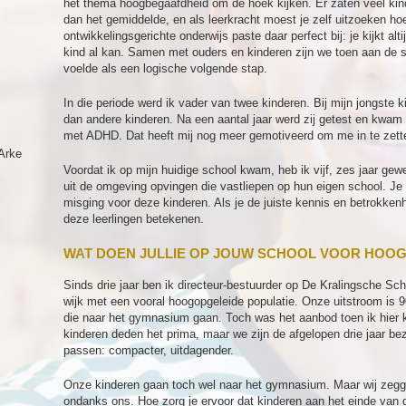
het thema hoogbegaafdheid om de hoek kijken. Er zaten veel kin
dan het gemiddelde, en als leerkracht moest je zelf uitzoeken h
ontwikkelingsgerichte onderwijs paste daar perfect bij: je kijkt alt
kind al kan. Samen met ouders en kinderen zijn we toen aan de
voelde als een logische volgende stap.
In die periode werd ik vader van twee kinderen. Bij mijn jongste k
dan andere kinderen. Na een aantal jaar werd zij getest en kwam
met ADHD. Dat heeft mij nog meer gemotiveerd om me in te zett
Arke
Voordat ik op mijn huidige school kwam, heb ik vijf, zes jaar ge
uit de omgeving opvingen die vastliepen op hun eigen school. Je 
misging voor deze kinderen. Als je de juiste kennis en betrokkenh
deze leerlingen betekenen.
WAT DOEN JULLIE OP JOUW SCHOOL VOOR HOO
Sinds drie jaar ben ik directeur-bestuurder op De Kralingsche Sch
wijk met een vooral hoogopgeleide populatie. Onze uitstroom is
die naar het gymnasium gaan. Toch was het aanbod toen ik hier
kinderen deden het prima, maar we zijn de afgelopen drie jaar be
passen: compacter, uitdagender.
Onze kinderen gaan toch wel naar het gymnasium. Maar wij zeggen 
ondanks ons. Hoe zorg je ervoor dat kinderen aan het einde van