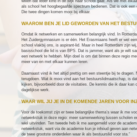
willen dat ieder kind in de wijk naar school gaat. Als we met elka
als school het hoogbegaafde spectrum bedienen. Dat is ook een 
Die twee dingen komen mooi bij elkaar.
WAAROM BEN JE LID GEWORDEN VAN HET BEST
Omdat ik netwerken en samenwerken belangrijk vind. In Rotterda
Het Zuidergymnasium is er één. Het Erasmiaans heeft er wel ee
school vlakbij ons, is aspirant-lid. Maar in heel Rotterdam zijn wi
basisschool die lid is van BPS. Dat is jammer, want als je wilt s
een netwerk te hebben. Mijn doel is om dat binnen deze regio mee
meer van en met elkaar kunnen leren.
Daarnaast vind ik het altijd prettig om een steentje bij te dragen.
terugdoen. Wat ik mooi vind aan het bestuurslidmaatschap, is dat
kijken, bijvoorbeeld door de visitaties. De kennis die ik daar ka
dagelijkse werk.
WAAR WIL JIJ JE IN DE KOMENDE JAREN VOOR IN
Voor de toekomst zijn er twee belangrijke thema’s waar ik me voor
netwerkstuk in deze regio: meer samenwerking tussen scholen en
wiel uitvinden. Ten tweede heb ik me aangemeld voor de academi
netwerkstuk, want via de academie kun je inhoud geven aan netwe
de twee grootste onderdelen waar ik als bestuurslid voor sta.”