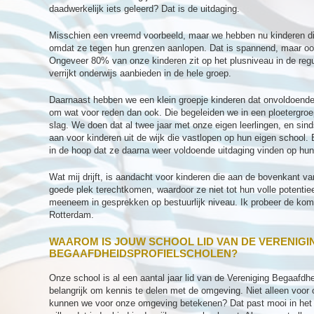
daadwerkelijk iets geleerd? Dat is de uitdaging.
Misschien een vreemd voorbeeld, maar we hebben nu kinderen di
omdat ze tegen hun grenzen aanlopen. Dat is spannend, maar ook 
Ongeveer 80% van onze kinderen zit op het plusniveau in de re
verrijkt onderwijs aanbieden in de hele groep.
Daarnaast hebben we een klein groepje kinderen dat onvoldoende
om wat voor reden dan ook. Die begeleiden we in een ploetergro
slag. We doen dat al twee jaar met onze eigen leerlingen, en sind
aan voor kinderen uit de wijk die vastlopen op hun eigen school.
in de hoop dat ze daarna weer voldoende uitdaging vinden op hun
Wat mij drijft, is aandacht voor kinderen die aan de bovenkant va
goede plek terechtkomen, waardoor ze niet tot hun volle potentie
meeneem in gesprekken op bestuurlijk niveau. Ik probeer de kom
Rotterdam.
WAAROM IS JOUW SCHOOL LID VAN DE VERENIGI
BEGAAFDHEIDSPROFIELSCHOLEN?
Onze school is al een aantal jaar lid van de Vereniging Begaafdh
belangrijk om kennis te delen met de omgeving. Niet alleen voor
kunnen we voor onze omgeving betekenen? Dat past mooi in het 