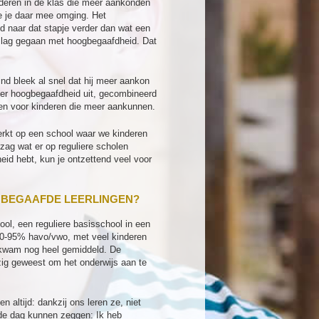
deren in de klas die meer aankonden
oe je daar mee omging. Het
ijd naar dat stapje verder dan wat een
 slag gegaan met hoogbegaafdheid. Dat
ind bleek al snel dat hij meer aankon
 er hoogbegaafdheid uit, gecombineerd
en voor kinderen die meer aankunnen.
werkt op een school waar we kinderen
zag wat er op reguliere scholen
eid hebt, kun je ontzettend veel voor
GBEGAAFDE LEERLINGEN?
ool, een reguliere basisschool in een
 90-95% havo/vwo, met veel kinderen
 kwam nog heel gemiddeld. De
zig geweest om het onderwijs aan te
altijd: dankzij ons leren ze, niet
 de dag kunnen zeggen: Ik heb