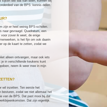
ar kijken wie wat kan doen, kunnen wij
onderdeel van de BPS: kennis delen.
UUR?
m zijn er heel weinig BPS-scholen.
ns naar gevraagd. Quadratum, een
j, voor zover ik weet, de enige
amenwerken, is het fijn om ook daarin
r op de kaart te zetten, zodat we
 Niet alleen ontvangen, maar ook iets
 je in verschillende keukens kunt
n opdoen, neem ik weer mee in mijn
ZETTEN?
 wil inzetten. Ten eerste het
 besturen, zodat we niet allemaal het
e van de BPS. Dat past mooi bij dat
rkbijeenkomsten. Dat zijn eigenlijk