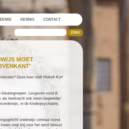
DEMIE
KENNIS
CONTACT
RWIJS MOET
OVENKANT’
otivatie? Deze keer stelt Riekelt Korf
de kleutergroepen. Lesgeven vond ik
 als leerkracht ook intern begeleider
sonderwijs, in de kinderpsychiatrie,
ngsgericht onderwijs centraal stond.
r kwam voor mij voor het eerst bewust