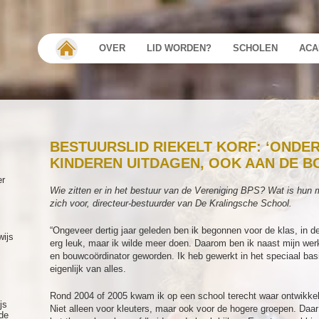
OVER
LID WORDEN?
SCHOLEN
ACA
BESTUURSLID RIEKELT KORF: ‘ONDE
KINDEREN UITDAGEN, OOK AAN DE B
er
Wie zitten er in het bestuur van de Vereniging BPS? Wat is hun m
zich voor, directeur-bestuurder van De Kralingsche School.
“Ongeveer dertig jaar geleden ben ik begonnen voor de klas, in 
wijs
erg leuk, maar ik wilde meer doen. Daarom ben ik naast mijn werk
en bouwcoördinator geworden. Ik heb gewerkt in het speciaal basi
eigenlijk van alles.
Rond 2004 of 2005 kwam ik op een school terecht waar ontwikkeli
js
Niet alleen voor kleuters, maar ook voor de hogere groepen. Daa
de