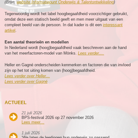
(Bron:
website Informatiepunt Onderwijs & Talentontwikkeling
)
Tegenwoordig wordt het label hoogbegaafdheid voorzichtiger gebruikt,
omdat deze een statisch beeld geeft en men meer uitgaat van een
compleet beeld van de persoon. In dat kader is dit een
interessant
artikel
.
Een aantal theorieën en modellen
In Nederland wordt (hoog)begaafdheid vaak beschreven aan de hand
van het meerfactoren-model van Mönks.
Lees verder….
Heller en Gagné onderscheiden kenmerken en factoren die van invloed
zijn op het tot uiting komen van (hoog)begaafdheid.
Lees verder over Heller…
Lees verder over Gagné
ACTUEEL
21 juli 2026
BPS-festival 2026 op 27 november 2026
Lees meer…
1 juli 2026
‘We laten de leerlingen hun onderwijs zo passend