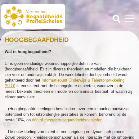
HOOGBEGAAFDHEID
Wat is hoogbegaafheid?
Er is geen eenduidige wetenschappelijke definitie van
(hoog)begaafdheid. Er zijn diverse theorieën en modellen die bruikbaar
zijn voor de onderwijspraktijk. De werkdefinitie die bijvoorbeeld wordt
gehanteerd door het
Informatiepunt Onderwijs & Talentontwikkeling
(SLO)
is consistent met de belangrijkste aspecten, waarover in de
meest bekende theorieën en modellen consensus bestaat, of waarin zij
elkaar aanvullen:
– (Hoog)begaafde leerlingen beschikken over een in aanleg aanwezig
potentieel om tot uitzonderlijke prestaties te komen, behorend bij de
beste 10%, op
één of meerdere begaafdheidsgebieden
.
– De ontwikkeling van talent is een langdurig en dynamisch proces.
Zowel persoonlijkheidseigenschappen als de interactie met de omgeving