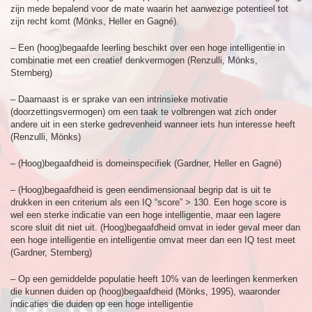
zijn mede bepalend voor de mate waarin het aanwezige potentieel tot
zijn recht komt (Mönks, Heller en Gagné).
– Een (hoog)begaafde leerling beschikt over een hoge intelligentie in
combinatie met een creatief denkvermogen (Renzulli, Mönks,
Sternberg)
– Daarnaast is er sprake van een intrinsieke motivatie
(doorzettingsvermogen) om een taak te volbrengen wat zich onder
andere uit in een sterke gedrevenheid wanneer iets hun interesse heeft
(Renzulli, Mönks)
– (Hoog)begaafdheid is domeinspecifiek (Gardner, Heller en Gagné)
– (Hoog)begaafdheid is geen eendimensionaal begrip dat is uit te
drukken in een criterium als een IQ “score” > 130. Een hoge score is
wel een sterke indicatie van een hoge intelligentie, maar een lagere
score sluit dit niet uit. (Hoog)begaafdheid omvat in ieder geval meer dan
een hoge intelligentie en intelligentie omvat meer dan een IQ test meet
(Gardner, Sternberg)
– Op een gemiddelde populatie heeft 10% van de leerlingen kenmerken
die kunnen duiden op (hoog)begaafdheid (Mönks, 1995), waaronder
indicaties die duiden op een hoge intelligentie