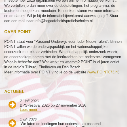
In september 2025 organiseren we een online informatiebijeenkomst.
We vertellen je dan meer over de doelstellingen, het programma, de
kosten en hoe je kunt meedoen. Binnenkort sturen we meer informatie
en de datum. Wil je bij de informatiebijeenkomst aanwezig zijn? Stuur
dan een mail naar info@begaafdheidsprofielscholen.nl.
OVER POINT
POINT staat voor “Passend Onderwijs voor Ieder Nieuw Talent”. Binnen
POINT willen we de onderwijspraktijk en het wetenschappelijke
onderzoek met elkaar verbinden. Wetenschappelijk onderzoek waarbij
de onderzoekers samen met de leerkrachten het onderzoek vormgeven.
Waar is behoefte aan? Wat werkt en waarom? POINT is al jaren actief
in de regio’s Tilburg, Eindhoven en Den Bosch.
Meer informatie over POINT vind je op de website (
www.POINT073.nl
).
ACTUEEL
21 juli 2026
BPS-festival 2026 op 27 november 2026
Lees meer…
1 juli 2026
‘We laten de leerlingen hun onderwijs zo passend