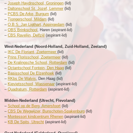
–
Joseph Haydnschool, Groningen
(lid)
–
Daltonschool St. Jozef, Lemmer
(lid)
–
PCBS De Arke, Burgum
(lid)
–
Tjongerschool, Mildam
(lid)
–
O.B.S. Jan Ligthart, Appingedam
(lid)
–
OBS Brinkschool
, Haren (aspirant-lid)
–
CBS Ravelijn, Delfzijl
(aspirant-lid)
West-Nederland (Noord-Holland, Zuid-Holland, Zeeland)
–
IKC De Floriant, Zoetermeer
(lid)
–
Prins Florisschool, Zoetermeer
(lid)
–
De Kralingsche School, Rotterdam
(lid)
–
Octantschool Fontein, Den Haag
(lid)
–
Basisschool De Elzenhoek
(lid)
–
RKbs De Walvis
, Den Haag (lid)
–
Kievietsschool, Wassenaar
(aspirant-lid)
–
Quadratum, Rotterdam
(aspirant-lid)
Midden-Nederland (Utrecht, Flevoland)
–
School op de Berg, Amersfoort
(lid)
–
CBS De Wegwijzer, Bunschoten-Spakenburg
(lid)
–
Montessori kindcentrum Rhenen
(aspirant-lid)
–
KB De Spits, Utrecht
(aspirant-lid)