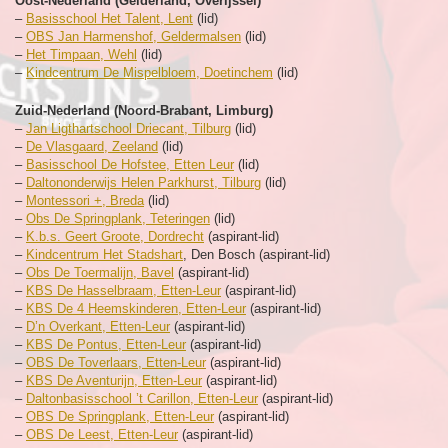
Oost-Nederland (Gelderland, Overijssel)
–
Basisschool Het Talent, Lent
(lid)
–
OBS Jan Harmenshof, Geldermalsen
(lid)
–
Het Timpaan, Wehl
(lid)
–
Kindcentrum De Mispelbloem, Doetinchem
(lid)
Zuid-Nederland (Noord-Brabant, Limburg)
–
Jan Ligthartschool Driecant, Tilburg
(lid)
–
De Vlasgaard, Zeeland
(lid)
–
Basisschool De Hofstee, Etten Leur
(lid)
–
Daltononderwijs Helen Parkhurst, Tilburg
(lid)
–
Montessori +, Breda
(lid)
–
Obs De Springplank, Teteringen
(lid)
–
K.b.s. Geert Groote, Dordrecht
(aspirant-lid)
–
Kindcentrum Het Stadshart
, Den Bosch (aspirant-lid)
–
Obs De Toermalijn, Bavel
(aspirant-lid)
–
KBS De Hasselbraam, Etten-Leur
(aspirant-lid)
–
KBS De 4 Heemskinderen, Etten-Leur
(aspirant-lid)
–
D’n Overkant, Etten-Leur
(aspirant-lid)
–
KBS De Pontus, Etten-Leur
(aspirant-lid)
–
OBS De Toverlaars, Etten-Leur
(aspirant-lid)
–
KBS De Aventurijn, Etten-Leur
(aspirant-lid)
–
Daltonbasisschool ’t Carillon, Etten-Leur
(aspirant-lid)
–
OBS De Springplank, Etten-Leur
(aspirant-lid)
–
OBS De Leest, Etten-Leur
(aspirant-lid)