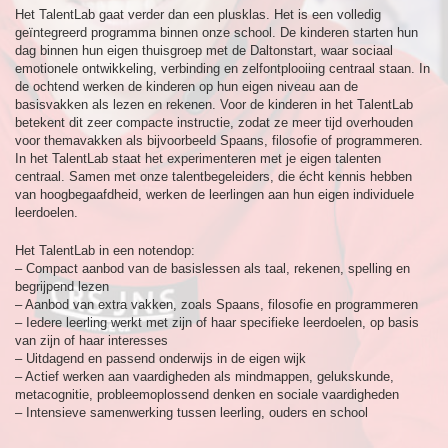
Het TalentLab gaat verder dan een plusklas. Het is een volledig
geïntegreerd programma binnen onze school. De kinderen starten hun
dag binnen hun eigen thuisgroep met de Daltonstart, waar sociaal
emotionele ontwikkeling, verbinding en zelfontplooiing centraal staan. In
de ochtend werken de kinderen op hun eigen niveau aan de
basisvakken als lezen en rekenen. Voor de kinderen in het TalentLab
betekent dit zeer compacte instructie, zodat ze meer tijd overhouden
voor themavakken als bijvoorbeeld Spaans, filosofie of programmeren.
In het TalentLab staat het experimenteren met je eigen talenten
centraal. Samen met onze talentbegeleiders, die écht kennis hebben
van hoogbegaafdheid, werken de leerlingen aan hun eigen individuele
leerdoelen.
Het TalentLab in een notendop:
– Compact aanbod van de basislessen als taal, rekenen, spelling en
begrijpend lezen
– Aanbod van extra vakken, zoals Spaans, filosofie en programmeren
– Iedere leerling werkt met zijn of haar specifieke leerdoelen, op basis
van zijn of haar interesses
– Uitdagend en passend onderwijs in de eigen wijk
– Actief werken aan vaardigheden als mindmappen, gelukskunde,
metacognitie, probleemoplossend denken en sociale vaardigheden
– Intensieve samenwerking tussen leerling, ouders en school