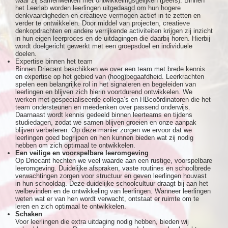
waar zij samenwerken met ontwikkelingsgelijken (peers). Binnen
het Leerlab worden leerlingen uitgedaagd om hun hogere
denkvaardigheden en creatieve vermogen actief in te zetten en
verder te ontwikkelen. Door middel van projecten, creatieve
denkopdrachten en andere verrijkende activiteiten krijgen zij inzicht
in hun eigen leerproces en de uitdagingen die daarbij horen. Hierbij
wordt doelgericht gewerkt met een groepsdoel en individuele
doelen.
Expertise binnen het team
Binnen Driecant beschikken we over een team met brede kennis
en expertise op het gebied van (hoog)begaafdheid. Leerkrachten
spelen een belangrijke rol in het signaleren en begeleiden van
leerlingen en blijven zich hierin voortdurend ontwikkelen. We
werken met gespecialiseerde collega’s en HBcoördinatoren die het
team ondersteunen en meedenken over passend onderwijs.
Daarnaast wordt kennis gedeeld binnen leerteams en tijdens
studiedagen, zodat we samen blijven groeien en onze aanpak
blijven verbeteren. Op deze manier zorgen we ervoor dat we
leerlingen goed begrijpen en hen kunnen bieden wat zij nodig
hebben om zich optimaal te ontwikkelen.
Een veilige en voorspelbare leeromgeving
Op Driecant hechten we veel waarde aan een rustige, voorspelbare
leeromgeving. Duidelijke afspraken, vaste routines en schoolbrede
verwachtingen zorgen voor structuur en geven leerlingen houvast
in hun schooldag. Deze duidelijke schoolcultuur draagt bij aan het
welbevinden en de ontwikkeling van leerlingen. Wanneer leerlingen
weten wat er van hen wordt verwacht, ontstaat er ruimte om te
leren en zich optimaal te ontwikkelen.
Schaken
Voor leerlingen die extra uitdaging nodig hebben, bieden wij