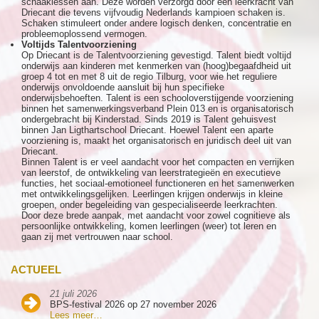
schaaklessen aan. Deze worden verzorgd door een leerkracht van
Driecant die tevens vijfvoudig Nederlands kampioen schaken is.
Schaken stimuleert onder andere logisch denken, concentratie en
probleemoplossend vermogen.
Voltijds Talentvoorziening
Op Driecant is de Talentvoorziening gevestigd. Talent biedt voltijd
onderwijs aan kinderen met kenmerken van (hoog)begaafdheid uit
groep 4 tot en met 8 uit de regio Tilburg, voor wie het reguliere
onderwijs onvoldoende aansluit bij hun specifieke
onderwijsbehoeften. Talent is een schooloverstijgende voorziening
binnen het samenwerkingsverband Plein 013 en is organisatorisch
ondergebracht bij Kinderstad. Sinds 2019 is Talent gehuisvest
binnen Jan Ligthartschool Driecant. Hoewel Talent een aparte
voorziening is, maakt het organisatorisch en juridisch deel uit van
Driecant.
Binnen Talent is er veel aandacht voor het compacten en verrijken
van leerstof, de ontwikkeling van leerstrategieën en executieve
functies, het sociaal-emotioneel functioneren en het samenwerken
met ontwikkelingsgelijken. Leerlingen krijgen onderwijs in kleine
groepen, onder begeleiding van gespecialiseerde leerkrachten.
Door deze brede aanpak, met aandacht voor zowel cognitieve als
persoonlijke ontwikkeling, komen leerlingen (weer) tot leren en
gaan zij met vertrouwen naar school.
ACTUEEL
21 juli 2026
BPS-festival 2026 op 27 november 2026
Lees meer…