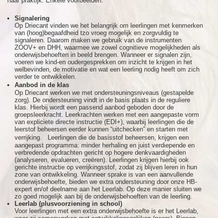
naar praktijk. Enkele voorbeelden:
Signalering
Op Driecant vinden we het belangrijk om leerlingen met kenmerken
van (hoog)begaafdheid tzo vroeg mogelijk en zorgvuldig te
signaleren. Daarom maken we gebruik van de instrumenten
ZOOV+ en DHH, waarmee we zowel cognitieve mogelijkheden als
onderwijsbehoeften in beeld brengen. Wanneer er signalen zijn,
voeren we kind-en oudergesprekken om inzicht te krijgen in het
welbevinden, de motivatie en wat een leerling nodig heeft om zich
verder te ontwikkelen.
Aanbod in de klas
Op Driecant werken we met ondersteuningsniveaus (gestapelde
zorg). De ondersteuning vindt in de basis plaats in de reguliere
klas. Hierbij wordt een passend aanbod geboden door de
groepsleerkracht. Leerkrachten werken met een aangepaste vorm
van expliciete directe instructie (EDI+), waarbij leerlingen die de
leerstof beheersen eerder kunnen “uitchecken” en starten met
verrijking. Leerlingen die de basisstof beheersen, krijgen een
aangepast programma: minder herhaling en juist verdiepende en
verbredende opdrachten gericht op hogere denkvaardigheden
(analyseren, evalueren, creëren). Leerlingen krijgen hierbij ook
gerichte instructie op verrijkingsstof, zodat zij blijven leren in hun
zone van ontwikkeling. Wanneer sprake is van een aanvullende
onderwijsbehoefte, bieden we extra ondersteuning door onze HB-
expert en/of deelname aan het Leerlab. Op deze manier sluiten we
zo goed mogelijk aan bij de onderwijsbehoeften van de leerling.
Leerlab (plusvoorziening in school)
Voor leerlingen met een extra onderwijsbehoefte is er het Leerlab,