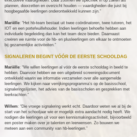
executieve vaardigheden. Daar zoomen we specifiek in op zaken als
plannen, doorzetten en overzicht houden — vaardigheden die juist bij
hoogbegaafde leerlingen onderontwikkeld kunnen zijn.”
Mariëlle
: “Het hb-team bestaat uit twee coördinatoren, twee tutoren, het
IOT en een portefeuillehouder. Indien leerlingen behoefte hebben aan
individuele begeleiding dan kan het team deze bieden. Daarnaast
creëren we ruimte voor de hb- en plusleerlingen om elkaar te ontmoeten
bij gezamenlijke activiteiten.”
SIGNALEREN BEGINT VÓÓR DE EERSTE SCHOOLDAG
Mariëlle
: “We willen leerlingen al vóór de eerste schooldag in beeld te
hebben. Daarvoor hebben we een uitgebreid screeningsdocument
ontwikkeld waarin we informatie verzamelen over alle aangemelde
leerlingen. We kijken naar verrijkingsprogramma’s op de basisschool,
signaleringslijsten, het advies van de basisscholen en gesprekken met
leerkrachten.”
Willem
: “Die vroege signalering werkt echt. Daardoor weten we al bij de
start van het schooljaar wie er mogelijk extra aandacht nodig heeft. We
nodigen die leerlingen uit voor een kennismakingsactiviteit, bijvoorbeeld
een poster maken over je talenten en leerwensen. Zo bouwen we
meteen aan een community van hb-leerlingen.”