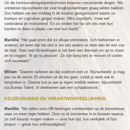
Uit die kennismakingsbijeenkomsten kwamen verrassende dingen. We
ontdekten bijvoorbeeld dat veel brugklasleerlingen graag wilden bakken.
Dus hebben we een middag in de keuken georganiseerd waarin ze
koekjes en cupcakes gingen maken. Niks cognitiefs, maar wel
verbindend en motiverend. En ze vinden het fijn om iets met hun
handen te doen in plaats van met hun hoofd.”
Mariëlle
: “Het gaat erom dat ze elkaar ontmoeten, zich herkennen in
anderen, en leren dat het oké is om iets anders te doen dan de rest van
de klas. Voor veel hb-leerlingen is het best een drempel om op te staan
en te zeggen: ‘Ik ga nu plussen.’ Ze zijn bang iets te missen of voelen
zich bezwaard.”
Willem
: “Daarom oefenen we dat expliciet met ze. Bijvoorbeeld: je mag
pas na de eerste 25 minuten uit de les gaan, zodat je weet wat er
besproken is. Daarna kun je aan je eigen module werken, bijvoorbeeld
via Bureau Talent, of deelnemen aan een schaaksessie.”
KEUZEVRIJHEID EN VERANTWOORDELIJKHEID
Mariëlle
: “We willen onze HB-leerlingen voorbereiden op de bovenbouw,
waar ze meer regie hebben. Door nu al momenten in te bouwen waarop
ze zelf keuzes mogen maken — over hun tijd, hun werkplek of hun
project — groeit hun zelfstandigheid.”