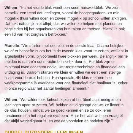
Willem
: “En het vierde blok wordt een soort huiswerkblok. We zien
namelijk een trend dat leerlingen, vooral de hoogbegaafden, zo min
mogelijk thuis willen doen en zoveel mogelijk op school willen afkrijgen.
Dat lukt natuurlijk niet altijd, dus we willen ze helpen met plannen en
begeleiden bij het organiseren van hun taken en toetsen. Hierbij is ook
een lid van het zorgteam betrokken.”
Mariëlle
: “We starten met een pilot in de eerste klas. Daarna bekijken
we of er behoefte is om het in de tweede klas voort te zetten, wellicht in
afgeslankte vorm, bijvoorbeeld twee blokken per week. Belangrijk om te
melden is dat zo’n constructie behoorlijk duur is. Per blok zijn er
minimaal twee docenten nodig, wat roostertechnisch en financieel een
uitdaging is. Daarom starten we klein en willen we eerst een stevige
basis voor de pilot hebben. Een speciale HB-klas met een heel
weekprogramma is overigens voor ons financieel niet haalbaar is, zeker
in onze regio waar het aantal leerlingen afneemt.”
Willem
: “We wilden ook kritisch kijken of het überhaupt nodig is om
leerlingen apart te zetten. Wij hebben altijd gezegd dat we ze liever in
de klas houden, omdat we ze goed kennen en ze zo ook leren
functioneren in het reguliere systeem. Maar het was wel een vraag of
dat altijd verdedigbaar is, en wat de voordelen en nadelen zijn.”
DUBBEL BIJZONDERE LEERLINGEN