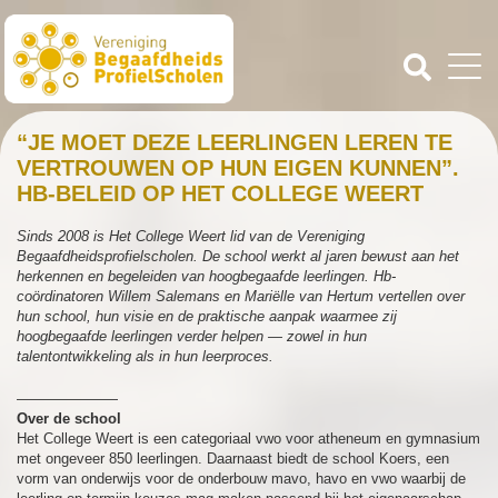
“JE MOET DEZE LEERLINGEN LEREN TE
VERTROUWEN OP HUN EIGEN KUNNEN”.
HB-BELEID OP HET COLLEGE WEERT
Sinds 2008 is Het College Weert lid van de Vereniging
Begaafdheidsprofielscholen. De school werkt al jaren bewust aan het
herkennen en begeleiden van hoogbegaafde leerlingen. Hb-
coördinatoren Willem Salemans en Mariëlle van Hertum vertellen over
hun school, hun visie en de praktische aanpak waarmee zij
hoogbegaafde leerlingen verder helpen — zowel in hun
talentontwikkeling als in hun leerproces.
———————
Over de school
Het College Weert is een categoriaal vwo voor atheneum en gymnasium
met ongeveer 850 leerlingen. Daarnaast biedt de school Koers, een
vorm van onderwijs voor de onderbouw mavo, havo en vwo waarbij de