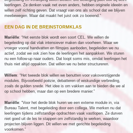
leerlingen. Ze denken vaak net even anders, hebben originele ideeën en
willen zelf richting geven. Dat vraagt van ons als school dat we blijven
meebewegen. Maar dat maakt het juist ook zo boeiend.”
EEN DAG IN DE BREINSTORMKLAS
Mariëlle
: “Het eerste blok wordt een soort CEL. We willen de
begeleiding op dat vlak intensiever maken dan voorheen. Waar we
vroeger vooral handvatten en filmpjes aanboden, begeleiden we nu
actief, zodat we ook zien hoe de leerlingen het aanpakken. We sturen
nu een follow-up naar ouders. Dat loopt soms mis, omdat leerlingen het
thuis niet altijd oppakten. Dat willen we nu beter structureren.
Willem
: “Het tweede blok willen we benutten voor vakoverstijgende
modules. Bijvoorbeeld poëzie, debatteren of wiskundige verbreding,
zoals de gulden snede. Het idee is om vakken aan te bieden die we al
op school hebben, maar dan op een bredere manier.”
Mariëlle
: “Voor het derde blok huren we een externe module in, via
Bureau Talent, met begeleiding door een collega. We merken nu dat
leerlingen tijdens zelfstandige opdrachten vaak vastlopen. Ze durven
niet goed uit de les te stappen om zelfstandig te werken, waardoor
projecten blijven liggen. Dit willen we met gerichte begeleiding
voorkomen.”