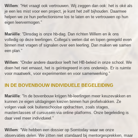
Willem
: “Het vraagt ook vertrouwen. Wij zeggen dan ook: het is oké als
je een les mist voor een project, je kunt het zelf bijhouden. Daarmee
helpen we ze hun perfectionisme los te laten en te vertrouwen op hun
eigen leervermogen.”
Mariëlle
: “Dinsdag is onze hb-dag. Dan richten Willem en ik ons
volledig op deze leerlingen. Collega’s weten dat en lopen geregeld even
binnen met vragen of signalen over een leerling. Dan maken we samen
een plan.”
Willem
: “Onder andere daardoor leeft het HB-beleid in onze school. We
doen het niet ernaast, het is geïntegreerd in ons onderwijs. Er is ruimte
voor maatwerk, voor experimenten en voor samenwerking.”
IN DE BOVENBOUW INDIVIDUELE BEGELEIDING
Mariëlle
: “In de bovenbouw krijgen hb-leerlingen meer keuzevakken en
kunnen ze eigen uitdagingen kiezen binnen hun profielvakken. Ze
volgen vaak ook buitenschoolse opdrachten, zoals stages,
masterclasses of cursussen via online platforms. Onze begeleiding is
daar veel meer individueel.”
Willem
: “We hebben een dossier op Somtoday waar we onze
observaties delen. We zitten niet standaard bij mentorgesprekken, maar