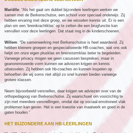
Mariëlle
: “Als het gaat om dubbel bijzondere leerlingen werken we
samen met de Berkenschutse, een school voor speciaal onderwijs. Zij
hebben ervaring met deze groep, en we wisselen kennis uit. Er is een
plan om een ‘breinkrachtklas’ op te zetten die een brugfunctie kan
vervullen voor deze leerlingen. Dat staat nog in de kinderschoenen.
Willem
: “De samenwerking met Berkenschutse is heel waardevol. Zij
hebben kleinere groepen en gespecialiseerde HB-coaches, wat ons ook
helpt om onze eigen plusklas en breinstormklas beter te begeleiden.
Vanwege privacy mogen we geen casussen bespreken, maar in
geanonimiseerde vorm kunnen we adviezen krijgen en kennis
uitwisselen. Zij hebben ook hb-coaches en kunnen inspelen op
behoeften die wij soms niet altijd zo snel kunnen bieden vanwege
grotere klassen.
Neem bijvoorbeeld versnellen, daar krijgen we adviezen over van de
orthopedagoog van Berkenschutse. Zij waarschuwt om voorzichtig te
zijn met meerdere versnellingen, omdat dat op sociaal-emotioneel vlak
problemen kan geven. Het is een kwestie van maatwerk en goed in de
gaten houden.”
HET BIJZONDERE AAN HB-LEERLINGEN