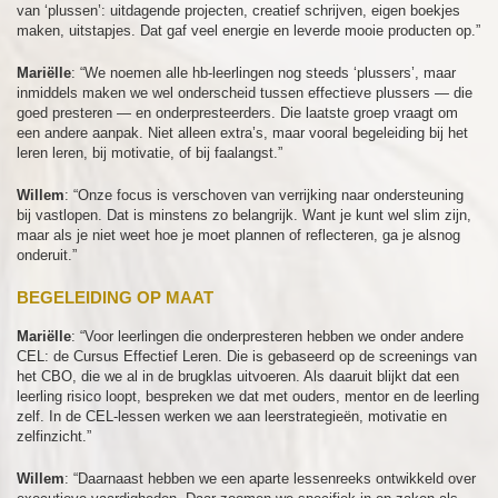
van ‘plussen’: uitdagende projecten, creatief schrijven, eigen boekjes
maken, uitstapjes. Dat gaf veel energie en leverde mooie producten op.”
Mariëlle
: “We noemen alle hb-leerlingen nog steeds ‘plussers’, maar
inmiddels maken we wel onderscheid tussen effectieve plussers — die
goed presteren — en onderpresteerders. Die laatste groep vraagt om
een andere aanpak. Niet alleen extra’s, maar vooral begeleiding bij het
leren leren, bij motivatie, of bij faalangst.”
Willem
: “Onze focus is verschoven van verrijking naar ondersteuning
bij vastlopen. Dat is minstens zo belangrijk. Want je kunt wel slim zijn,
maar als je niet weet hoe je moet plannen of reflecteren, ga je alsnog
onderuit.”
BEGELEIDING OP MAAT
Mariëlle
: “Voor leerlingen die onderpresteren hebben we onder andere
CEL: de Cursus Effectief Leren. Die is gebaseerd op de screenings van
het CBO, die we al in de brugklas uitvoeren. Als daaruit blijkt dat een
leerling risico loopt, bespreken we dat met ouders, mentor en de leerling
zelf. In de CEL-lessen werken we aan leerstrategieën, motivatie en
zelfinzicht.”
Willem
: “Daarnaast hebben we een aparte lessenreeks ontwikkeld over