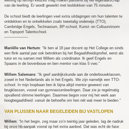
leerling op termijn keuzes mag maken passend bij het eigenaarschap
van de leerling. Er wordt gewerkt met lesblokken van 75 minuten.
De school biedt de leerlingen veel extra uitdagingen om hun talenten te
ontdekken en te ontwikkelen zoals tweetalig onderwijs (TTO),
Cambridge Engels, Technasium, BP-school, Kunst- en Cultuurstroom
en Topsport Talentschool.
——————-
Mariëlle van Hertum
: “Ik ben al 18 jaar docent op Het College en sinds
een flink aantal jaar ook betrokken bij het Begaafdheidsprofiel, eerst als
tutor en nu samen met Willem als coördinator. Ik geef Engels en
Spaans in de bovenbouw en ben mentor van klas 5 vwo.”
Willem Salemans
: “Ik geef aardrijkskunde aan de onderbouwklassen,
zowel in het Nederlands als in het Engels. We zijn namelijk een TTO-
school. In mijn loopbaan ben ik bijna altijd mentor geweest van
brugklassen, vooral van gymnasiumleerlingen. Daar zie je regelmatig
opvallend slimme leerlingen. Daarmee begon voor mij het werk aan
hoogbegaafdheid: vanuit de behoefte om hen nét wat meer te bieden.”
VAN PLUSSEN NAAR BEGELEIDEN BIJ VASTLOPEN
Willem
: “In het begin, zeg maar zo’n twintig jaar geleden, lag de nadruk
bij onze hb-aanpak vooral op het extra aanbod. Dat was echt de fase