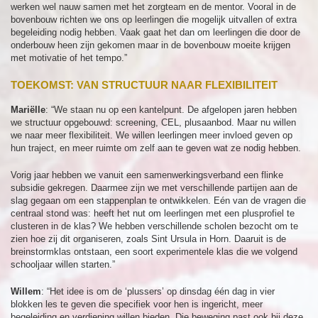
werken wel nauw samen met het zorgteam en de mentor. Vooral in de
bovenbouw richten we ons op leerlingen die mogelijk uitvallen of extra
begeleiding nodig hebben. Vaak gaat het dan om leerlingen die door de
onderbouw heen zijn gekomen maar in de bovenbouw moeite krijgen
met motivatie of het tempo.”
TOEKOMST: VAN STRUCTUUR NAAR FLEXIBILITEIT
Mariëlle
: “We staan nu op een kantelpunt. De afgelopen jaren hebben
we structuur opgebouwd: screening, CEL, plusaanbod. Maar nu willen
we naar meer flexibiliteit. We willen leerlingen meer invloed geven op
hun traject, en meer ruimte om zelf aan te geven wat ze nodig hebben.
Vorig jaar hebben we vanuit een samenwerkingsverband een flinke
subsidie gekregen. Daarmee zijn we met verschillende partijen aan de
slag gegaan om een stappenplan te ontwikkelen. Eén van de vragen die
centraal stond was: heeft het nut om leerlingen met een plusprofiel te
clusteren in de klas? We hebben verschillende scholen bezocht om te
zien hoe zij dit organiseren, zoals Sint Ursula in Horn. Daaruit is de
breinstormklas ontstaan, een soort experimentele klas die we volgend
schooljaar willen starten.”
Willem
: “Het idee is om de ‘plussers’ op dinsdag één dag in vier
blokken les te geven die specifiek voor hen is ingericht, meer
begeleiding en verdieping willen bieden. Die beweging past ook bij deze