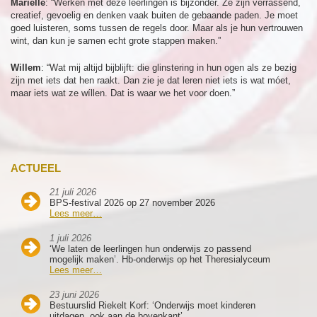
Mariëlle
: “Werken met deze leerlingen is bijzonder. Ze zijn verrassend,
creatief, gevoelig en denken vaak buiten de gebaande paden. Je moet
goed luisteren, soms tussen de regels door. Maar als je hun vertrouwen
wint, dan kun je samen echt grote stappen maken.”
Willem
: “Wat mij altijd bijblijft: die glinstering in hun ogen als ze bezig
zijn met iets dat hen raakt. Dan zie je dat leren niet iets is wat móet,
maar iets wat ze wíllen. Dat is waar we het voor doen.”
ACTUEEL
21 juli 2026
BPS-festival 2026 op 27 november 2026
Lees meer…
1 juli 2026
‘We laten de leerlingen hun onderwijs zo passend
mogelijk maken’. Hb-onderwijs op het Theresialyceum
Lees meer…
23 juni 2026
Bestuurslid Riekelt Korf: ‘Onderwijs moet kinderen
uitdagen, ook aan de bovenkant’