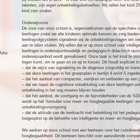
talenten, zijn eigen ontwikkelingsbehoeften. Wij willen het kind Z
kind zien stralen.
Onderwijsvisie
De visie van onze school is, tegemoetkomen aan de specifieke o
leerlingen zodat we alle kinderen optimale kansen en zorg bieden
leerlingvolgsysteem signaleren wij de ontwikkelingsvragen om v
aan te laten sluiten. Wij willen dat er op onze school voor intell
leerlingen in onderwijsinhoudelijk en pedagogisch didactisch opz
Arke
onderwijsaanbod wordt gerealiseerd. Onze taak is het kind te sti
tegen komt, om te gaan en ze op te lossen. Dit houdt expliciet in
– dat de wijze van signalering en de diagnose zorgvuldig en tran
– dat deze leerlingen in het groepsplan in leerlijn 4 en/of 5 ingedee
– dat het aanbod van compacten, verrijken en verbreden op een 
– dat we naast de cognitieve ontwikkeling van deze leerlingen oo
ontwikkeling in het oog moeten blijven houden
– dat het aanbod, de voortgang en de bijzonderheden van de SiDi
wordt op het ‘formulier voor meer- en hoogbegaafde leerlingen’ en
ontwikkelingsvoorsprong
– dat de attitude van de leerkracht met betrekking tot het pedag
toegespitst op de behoefte van intelligente en meer- en hoogbega
We werken op onze school met een leerteam voor het coördinere
hoogbegaafdheid. Dit leerteam beschikt over aanvullende compete