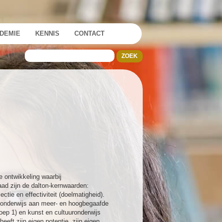
DEMIE
KENNIS
CONTACT
e ontwikkeling waarbij
aad zijn de dalton-kernwaarden:
ctie en effectiviteit (doelmatigheid).
: onderwijs aan meer- en hoogbegaafde
ep 1) en kunst en cultuuronderwijs
heeft zijn eigen potentie, zijn eigen