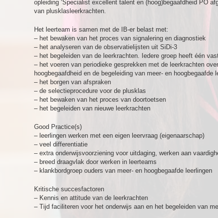
opleiding ‘Specialist excellent talent en (hoog)begaafdheid PO af
van plusklasleerkrachten.
Het leerteam is samen met de IB-er belast met:
– het bewaken van het proces van signalering en diagnostiek
– het analyseren van de observatielijsten uit SiDi-3
– het begeleiden van de leerkrachten. Iedere groep heeft één va
– het voeren van periodieke gesprekken met de leerkrachten ove
hoogbegaafdheid en de begeleiding van meer- en hoogbegaafde le
– het borgen van afspraken
– de selectieprocedure voor de plusklas
– het bewaken van het proces van doortoetsen
– het begeleiden van nieuwe leerkrachten
Good Practice(s)
– leerlingen werken met een eigen leervraag (eigenaarschap)
– veel differentiatie
– extra onderwijsvoorziening voor uitdaging, werken aan vaardig
– breed draagvlak door werken in leerteams
– klankbordgroep ouders van meer- en hoogbegaafde leerlingen
Kritische succesfactoren
– Kennis en attitude van de leerkrachten
– Tijd faciliteren voor het onderwijs aan en het begeleiden van m