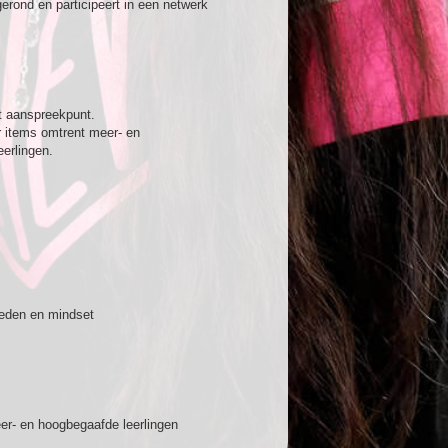
gerond en participeert in een netwerk
st aanspreekpunt.
r items omtrent meer- en
erlingen.
heden en mindset
eer- en hoogbegaafde leerlingen