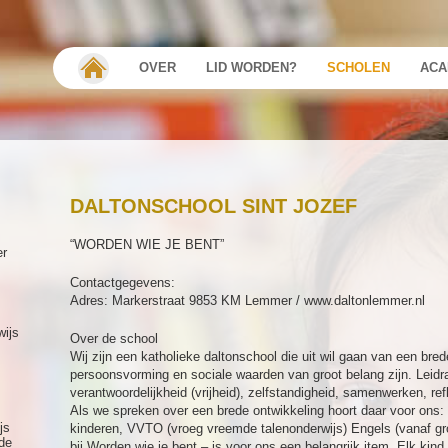
OVER
LID WORDEN?
SCHOLEN
ACA
DALTONSCHOOL SINT JOZEF
“WORDEN WIE JE BENT”
er
Contactgegevens:
Adres: Markerstraat 9853 KM Lemmer / www.daltonlemmer.nl
wijs
Over de school
Wij zijn een katholieke daltonschool die uit wil gaan van een bred
persoonsvorming en sociale waarden van groot belang zijn. Leidr
verantwoordelijkheid (vrijheid), zelfstandigheid, samenwerken, refle
Als we spreken over een brede ontwikkeling hoort daar voor ons
js
kinderen, VVTO (vroeg vreemde talenonderwijs) Engels (vanaf gro
de
bij.Worden wie je bent – is voor ons een belangrijk item. Elk kind 