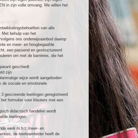
IEN in zijn volle omvang. We willen het
ntwikkelingsbehoeften van alle
. Met behulp van het
ervolgens ons onderwijsaanbod daarop
igente en meer- en hoogbegaafde
icht, een passend en gestructureerd
muleren om met de barrières, die het
:
sparant geschiedt
ld zijn
planmatige wijze wordt aangeboden
k de sociale en emotionele
 3 gescreende leerlingen geregistreerd
 het formulier voor kleuters met een
ogisch didactisch handelen wordt
afde leerlingen.
nde werk m.b.t. meer- en
nties, de leerteamleider heeft de