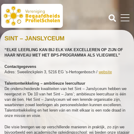
SINT – JANSLYCEUM
“ELKE LEERLING KAN BIJ ELK VAK EXCELLEREN OP ZIJN OF
HAAR NIVEAU MET HET BPS-PROGRAMMA ALS VLIEGWIEL”
Contactgegevens
Adres: Sweelinckplein 3, 5216 EG ‘s-Hertogenbosch /
website
Talentontwikkeling – ambitieuze leercultuur
De onderscheidende kwaliteiten van het Sint – Janslyceum hebben we
neergezet in ‘De 10 van het Sint – Jans’; ambitieuze leercultuur is één
van de tien. Het Sint – Janslyceum wil een lerende organisatie zijn,
waarbinnen zowel leerlingen als personeelsleden kunnen excelleren.
Talentontwikkeling en het leren ván en mét elkaar is een rode draad in
onze missie en visie.
Die visie brengen we op verschillende manieren in praktijk, zo zijn we
bijvoorbeeld een academische opleidingsschool: wij bieden onze stagiair