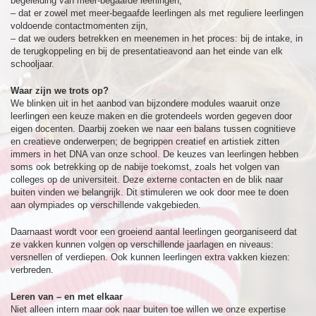
begeleiding van meer-begaafde leerlingen,
– dat er zowel met meer-begaafde leerlingen als met reguliere leerlingen
voldoende contactmomenten zijn,
– dat we ouders betrekken en meenemen in het proces: bij de intake, in
de terugkoppeling en bij de presentatieavond aan het einde van elk
schooljaar.
Waar zijn we trots op?
We blinken uit in het aanbod van bijzondere modules waaruit onze
leerlingen een keuze maken en die grotendeels worden gegeven door
eigen docenten. Daarbij zoeken we naar een balans tussen cognitieve
en creatieve onderwerpen; de begrippen creatief en artistiek zitten
immers in het DNA van onze school. De keuzes van leerlingen hebben
soms ook betrekking op de nabije toekomst, zoals het volgen van
colleges op de universiteit. Deze externe contacten en de blik naar
buiten vinden we belangrijk. Dit stimuleren we ook door mee te doen
aan olympiades op verschillende vakgebieden.
Daarnaast wordt voor een groeiend aantal leerlingen georganiseerd dat
ze vakken kunnen volgen op verschillende jaarlagen en niveaus:
versnellen of verdiepen. Ook kunnen leerlingen extra vakken kiezen:
verbreden.
Leren van – en met elkaar
Niet alleen intern maar ook naar buiten toe willen we onze expertise