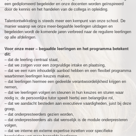
een gediplomeerd begeleider en onze docenten worden geïnspireerd
door de kennis en het handelen van de collega in opleiding.
Talentontwikkeling is steeds meer een kernpunt van onze school. De
manier waarop we onze meer-begaafde leerlingen uitdagen en
begeleiden wordt de komende jaren verbreed naar de reguliere leerlingen
op alle afdelingen.
Voor onze meer – begaafde leer
l
ingen en het programma betekent
dit:
– dat de leerling centraal staat,
– dat we zorgen voor een zorgvuldige intake en plaatsing,
– dat we een ruim inhoudelijk aanbod hebben en een flexibel programma
waarbinnen leerlingen keuzes maken,
– dat leerlingen hiermee een gedeelde verantwoordelijkheid krijgen en
nemen,
– dat we leerlingen volgen en steunen in hun keuzes en sturen waar
nodig is; de persoonlijke tutor speelt hierbij een belangrijke rol,
– dat we aandacht besteden aan executieve vaardigheden, juist bij deze
groep,
– dat onderpresteerders gezien worden,
– dat onderpresteerders als dat wenselijk is de module onderpresteren
volgen,
– dat we interne en externe expertise inzetten voor specifieke