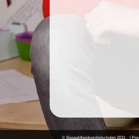
© Begaafdheidsprofielscholen
2011
| Pri