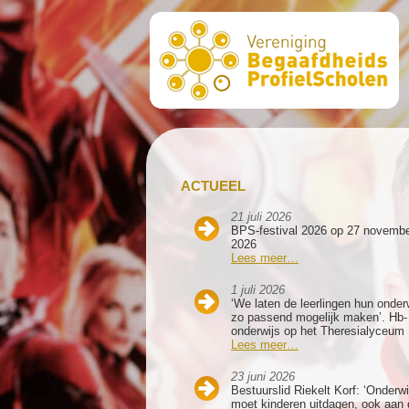
ACTUEEL
21 juli 2026
BPS-festival 2026 op 27 novemb
2026
Lees meer…
1 juli 2026
‘We laten de leerlingen hun onder
zo passend mogelijk maken’. Hb-
onderwijs op het Theresialyceum
Lees meer…
23 juni 2026
Bestuurslid Riekelt Korf: ‘Onderwi
moet kinderen uitdagen, ook aan 