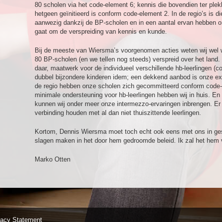
80 scholen via het code-element 6; kennis die bovendien ter ple
hetgeen geïnitieerd is conform code-element 2. In de regio’s is d
aanwezig dankzij de BP-scholen en in een aantal ervan hebben on
gaat om de verspreiding van kennis en kunde.
Bij de meeste van Wiersma’s voorgenomen acties weten wij wel wi
80 BP-scholen (en we tellen nog steeds) verspreid over het land. E
daar, maatwerk voor de individueel verschillende hb-leerlingen (
dubbel bijzondere kinderen idem; een dekkend aanbod is onze exp
de regio hebben onze scholen zich gecommitteerd conform cod
minimale ondersteuning voor hb-leerlingen hebben wij in huis. E
kunnen wij onder meer onze intermezzo-ervaringen inbrengen. Er 
verbinding houden met al dan niet thuiszittende leerlingen.
Kortom, Dennis Wiersma moet toch echt ook eens met ons in gesp
slagen maken in het door hem gedroomde beleid. Ik zal het hem v
Marko Otten
vacy Statement