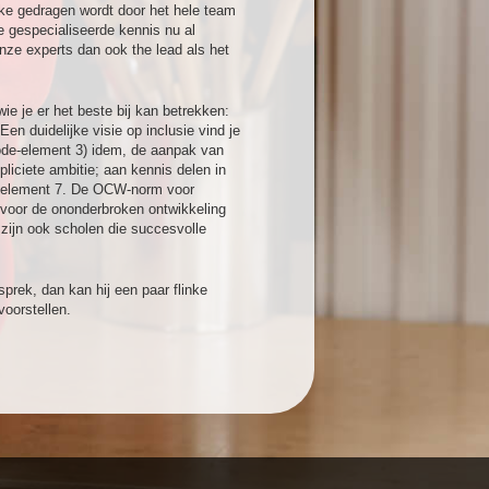
kke gedragen wordt door het hele team
ie gespecialiseerde kennis nu al
ze experts dan ook the lead als het
e je er het beste bij kan betrekken:
en duidelijke visie op inclusie vind je
code-element 3) idem, de aanpak van
liciete ambitie; aan kennis delen in
e-element 7. De OCW-norm voor
n voor de ononderbroken ontwikkeling
zijn ook scholen die succesvolle
rek, dan kan hij een paar flinke
oorstellen.