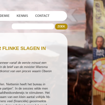
DEMIE
KENNIS
CONTACT
 FLINKE SLAGEN IN
wanneer vanaf de eerste minuut een
in de brief van de minister Wiersma
uitkomst van een proces waarin Oberon
len. Niettemin heeft het bureau
in
 partijen”. In de sessies wilde men
afdheidsonderwijs te stimuleren. Het
naam van een klein aantal voltijds hb-
mens veel (financiële) geoormerkte