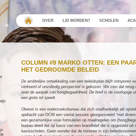
OVER
LID WORDEN?
SCHOLEN
ACA
COLUMN #9 MARKO OTTEN: EEN PAAR
HET GEDROOMDE BELEID
er
De ambtelijke ontwikkeling van een beleidsplan blijft ontsporen 
verkeerd of onvolledig perspectief is gekozen. We zien dat terug 
over de aanpak van hoogbegaafdheid. De brief is de voorlopige 
een grote rol speelt.
wijs
Oberon is een onderzoeksbureau dat zich onafhankelijk wil opstel
opdracht van
OCW een viertal sessies georganiseerd “met diverse
een gezamenlijke visie formuleren op maatregelen om (hoog)bega
bureau deed dat op basis van een brandbrief die is opgesteld uit 
js
basisscholen. Geen wonder dat de minister in zijn beleidsvoorne
de