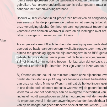
ruimte heeft gecreëerd voor de genoemde voltijdse varianten. P
gebruiken. Aan andere onderwijsaanpak is zeker gedacht maar all
band van het samenwerkingsverband.
Hoewel wij hier en daar in dit proces zijn betrokken en aangedr
een serieuze, landelijk opererende partner in het vervolg te bet
onze vereniging slechts één keer en dan nog geplaatst tussen haak
voorbeeld van scholen waarover ouders en hb-leerlingen over het 
tekort, overigens in navolging van Oberon.
Arke
Als organisatie met 80 scholen kent de vereniging een brede dek
opereert op basis van een scherp kwaliteitszorgsysteem met vier
criteria ten grondslag liggen die zijn samengevat in de BPS-gedr
beleidsplan voor de komende jaren met de leden doorgesproken
zal het binnenkort in werking treden. Het laat zien dat op basis 
dynamiek en elan blijft uitstralen. Het zijn voor de lezer van de
Bij Oberon en dus ook bij de minister komen onze bijzondere kwal
omdat de minister in zijn 13 pagina’s tellende verhaal herhaalde
van onze scholen. Minister Wiersma wil dat de hb-leerlingen ‘gezi
in ons derde code-element op basis waarvan wij de gecertificeerd
Wiersma wil dat het onderwijs aan de overgrote meerderheid van 
‘inclusief’ wordt aangeboden en dat is nou precies wat de meeste
hb-expertise overal in de samenwerkingsverbanden beschikbaar ko
van op de hoogte dat gecertificeerde specialistische kennis (EC