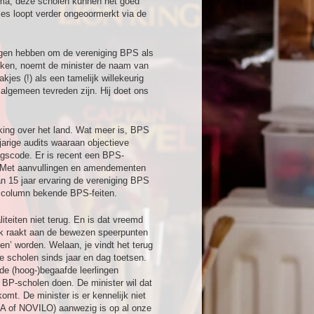
rima, deze scholen kunnen het goed
es loopt verder ongeoormerkt via de
ongen hebben om de vereniging BPS als
rekken, noemt de minister de naam van
jes (!) als een tamelijk willekeurig
algemeen tevreden zijn. Hij doet ons
king over het land. Wat meer is, BPS
jarige audits waaraan objectieve
agscode. Er is recent een BPS-
. Met aanvullingen en amendementen
van 15 jaar ervaring de vereniging BPS
ze column bekende BPS-feiten.
iteiten niet terug. En is dat vreemd
lijk raakt aan de bewezen speerpunten
en’ worden. Welaan, je vindt het terug
e scholen sinds jaar en dag toetsen.
de (hoog-)begaafde leerlingen
 BP-scholen doen. De minister wil dat
mt. De minister is er kennelijk niet
HA of NOVILO) aanwezig is op al onze