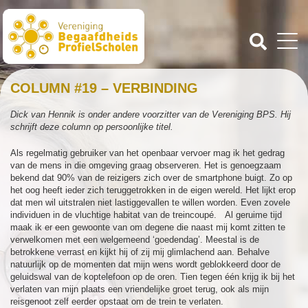
COLUMN #19 – VERBINDING
Dick van Hennik is onder andere voorzitter van de Vereniging BPS. Hij
schrijft deze column op persoonlijke titel.
Als regelmatig gebruiker van het openbaar vervoer mag ik het gedrag
van de mens in die omgeving graag observeren. Het is genoegzaam
bekend dat 90% van de reizigers zich over de smartphone buigt. Zo op
het oog heeft ieder zich teruggetrokken in de eigen wereld. Het lijkt erop
dat men wil uitstralen niet lastiggevallen te willen worden. Even zovele
individuen in de vluchtige habitat van de treincoupé. Al geruime tijd
maak ik er een gewoonte van om degene die naast mij komt zitten te
verwelkomen met een welgemeend ‘goedendag’. Meestal is de
betrokkene verrast en kijkt hij of zij mij glimlachend aan. Behalve
natuurlijk op de momenten dat mijn wens wordt geblokkeerd door de
geluidswal van de koptelefoon op de oren. Tien tegen één krijg ik bij het
verlaten van mijn plaats een vriendelijke groet terug, ook als mijn
reisgenoot zelf eerder opstaat om de trein te verlaten.