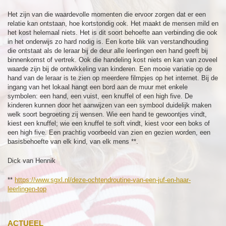
Het zijn van die waardevolle momenten die ervoor zorgen dat er een
relatie kan ontstaan, hoe kortstondig ook. Het maakt de mensen mild en
het kost helemaal niets. Het is dit soort behoefte aan verbinding die ook
in het onderwijs zo hard nodig is. Een korte blik van verstandhouding
die ontstaat als de leraar bij de deur alle leerlingen een hand geeft bij
binnenkomst of vertrek. Ook die handeling kost niets en kan van zoveel
waarde zijn bij de ontwikkeling van kinderen. Een mooie variatie op de
hand van de leraar is te zien op meerdere filmpjes op het internet. Bij de
ingang van het lokaal hangt een bord aan de muur met enkele
symbolen: een hand, een vuist, een knuffel of een high five. De
kinderen kunnen door het aanwijzen van een symbool duidelijk maken
welk soort begroeting zij wensen. Wie een hand te gewoontjes vindt,
kiest een knuffel; wie een knuffel te soft vindt, kiest voor een boks of
een high five. Een prachtig voorbeeld van zien en gezien worden, een
basisbehoefte van elk kind, van elk mens **.
Dick van Hennik
**
https://www.sgxl.nl/deze-ochtendroutine-van-een-juf-en-haar-
leerlingen-top
ACTUEEL