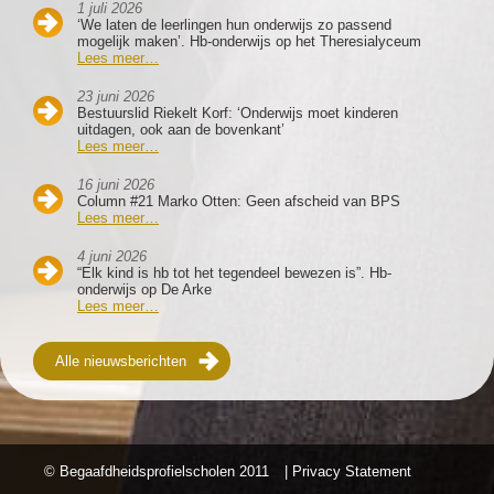
1 juli 2026
‘We laten de leerlingen hun onderwijs zo passend
mogelijk maken’. Hb-onderwijs op het Theresialyceum
Lees meer…
23 juni 2026
Bestuurslid Riekelt Korf: ‘Onderwijs moet kinderen
uitdagen, ook aan de bovenkant’
Lees meer…
16 juni 2026
Column #21 Marko Otten: Geen afscheid van BPS
Lees meer…
4 juni 2026
“Elk kind is hb tot het tegendeel bewezen is”. Hb-
onderwijs op De Arke
Lees meer…
Alle nieuwsberichten
© Begaafdheidsprofielscholen
2011
| Privacy Statement