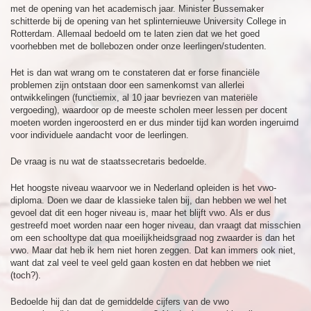
met de opening van het academisch jaar. Minister Bussemaker
schitterde bij de opening van het splinternieuwe University College in
Rotterdam. Allemaal bedoeld om te laten zien dat we het goed
voorhebben met de bollebozen onder onze leerlingen/studenten.
Het is dan wat wrang om te constateren dat er forse financiële
problemen zijn ontstaan door een samenkomst van allerlei
ontwikkelingen (functiemix, al 10 jaar bevriezen van materiële
vergoeding), waardoor op de meeste scholen meer lessen per docent
moeten worden ingeroosterd en er dus minder tijd kan worden ingeruimd
voor individuele aandacht voor de leerlingen.
De vraag is nu wat de staatssecretaris bedoelde.
Het hoogste niveau waarvoor we in Nederland opleiden is het vwo-
diploma. Doen we daar de klassieke talen bij, dan hebben we wel het
gevoel dat dit een hoger niveau is, maar het blijft vwo. Als er dus
gestreefd moet worden naar een hoger niveau, dan vraagt dat misschien
om een schooltype dat qua moeilijkheidsgraad nog zwaarder is dan het
vwo. Maar dat heb ik hem niet horen zeggen. Dat kan immers ook niet,
want dat zal veel te veel geld gaan kosten en dat hebben we niet
(toch?).
Bedoelde hij dan dat de gemiddelde cijfers van de vwo