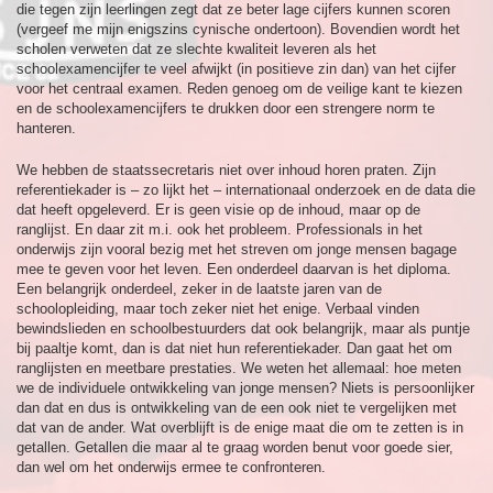
die tegen zijn leerlingen zegt dat ze beter lage cijfers kunnen scoren
(vergeef me mijn enigszins cynische ondertoon). Bovendien wordt het
scholen verweten dat ze slechte kwaliteit leveren als het
schoolexamencijfer te veel afwijkt (in positieve zin dan) van het cijfer
voor het centraal examen. Reden genoeg om de veilige kant te kiezen
en de schoolexamencijfers te drukken door een strengere norm te
hanteren.
We hebben de staatssecretaris niet over inhoud horen praten. Zijn
referentiekader is – zo lijkt het – internationaal onderzoek en de data die
dat heeft opgeleverd. Er is geen visie op de inhoud, maar op de
ranglijst. En daar zit m.i. ook het probleem. Professionals in het
onderwijs zijn vooral bezig met het streven om jonge mensen bagage
mee te geven voor het leven. Een onderdeel daarvan is het diploma.
Een belangrijk onderdeel, zeker in de laatste jaren van de
schoolopleiding, maar toch zeker niet het enige. Verbaal vinden
bewindslieden en schoolbestuurders dat ook belangrijk, maar als puntje
bij paaltje komt, dan is dat niet hun referentiekader. Dan gaat het om
ranglijsten en meetbare prestaties. We weten het allemaal: hoe meten
we de individuele ontwikkeling van jonge mensen? Niets is persoonlijker
dan dat en dus is ontwikkeling van de een ook niet te vergelijken met
dat van de ander. Wat overblijft is de enige maat die om te zetten is in
getallen. Getallen die maar al te graag worden benut voor goede sier,
dan wel om het onderwijs ermee te confronteren.