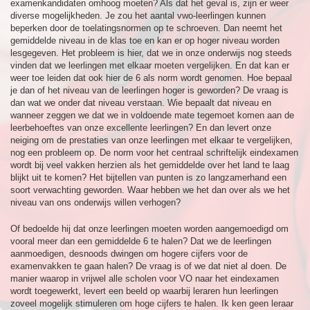
examenkandidaten omhoog moeten? Als dat het geval is, zijn er weer
diverse mogelijkheden. Je zou het aantal vwo-leerlingen kunnen
beperken door de toelatingsnormen op te schroeven. Dan neemt het
gemiddelde niveau in de klas toe en kan er op hoger niveau worden
lesgegeven. Het probleem is hier, dat we in onze onderwijs nog steeds
vinden dat we leerlingen met elkaar moeten vergelijken. En dat kan er
weer toe leiden dat ook hier de 6 als norm wordt genomen. Hoe bepaal
je dan of het niveau van de leerlingen hoger is geworden? De vraag is
dan wat we onder dat niveau verstaan. Wie bepaalt dat niveau en
wanneer zeggen we dat we in voldoende mate tegemoet komen aan de
leerbehoeftes van onze excellente leerlingen? En dan levert onze
neiging om de prestaties van onze leerlingen met elkaar te vergelijken,
nog een probleem op. De norm voor het centraal schriftelijk eindexamen
wordt bij veel vakken herzien als het gemiddelde over het land te laag
blijkt uit te komen? Het bijtellen van punten is zo langzamerhand een
soort verwachting geworden. Waar hebben we het dan over als we het
niveau van ons onderwijs willen verhogen?
Of bedoelde hij dat onze leerlingen moeten worden aangemoedigd om
vooral meer dan een gemiddelde 6 te halen? Dat we de leerlingen
aanmoedigen, desnoods dwingen om hogere cijfers voor de
examenvakken te gaan halen? De vraag is of we dat niet al doen. De
manier waarop in vrijwel alle scholen voor VO naar het eindexamen
wordt toegewerkt, levert een beeld op waarbij leraren hun leerlingen
zoveel mogelijk stimuleren om hoge cijfers te halen. Ik ken geen leraar