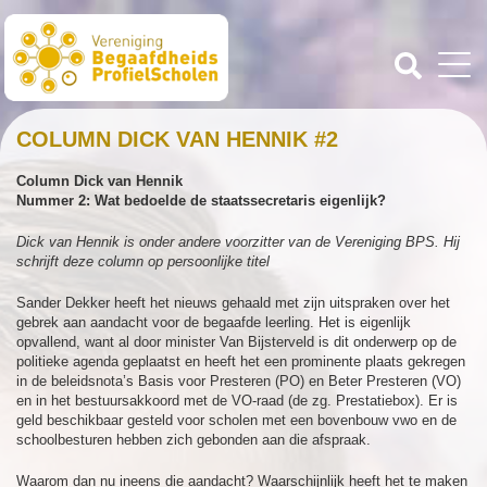
COLUMN DICK VAN HENNIK #2
Column Dick van Hennik
Nummer 2: Wat bedoelde de staatssecretaris eigenlijk?
Dick van Hennik is onder andere voorzitter van de Vereniging BPS. Hij
schrijft deze column op persoonlijke titel
Sander Dekker heeft het nieuws gehaald met zijn uitspraken over het
gebrek aan aandacht voor de begaafde leerling. Het is eigenlijk
opvallend, want al door minister Van Bijsterveld is dit onderwerp op de
politieke agenda geplaatst en heeft het een prominente plaats gekregen
in de beleidsnota’s Basis voor Presteren (PO) en Beter Presteren (VO)
en in het bestuursakkoord met de VO-raad (de zg. Prestatiebox). Er is
geld beschikbaar gesteld voor scholen met een bovenbouw vwo en de
schoolbesturen hebben zich gebonden aan die afspraak.
Waarom dan nu ineens die aandacht? Waarschijnlijk heeft het te maken