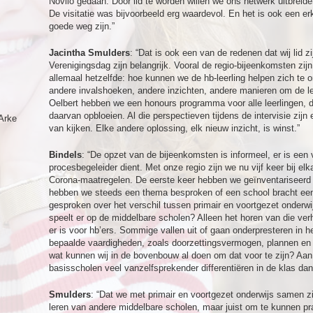
Novilo gedaan. Door lid te worden willen we ons netwerk uitbreide
De visitatie was bijvoorbeeld erg waardevol. En het is ook een e
goede weg zijn.”
Jacintha Smulders
: “Dat is ook een van de redenen dat wij lid zi
Verenigingsdag zijn belangrijk. Vooral de regio-bijeenkomsten zijn
allemaal hetzelfde: hoe kunnen we de hb-leerling helpen zich te 
andere invalshoeken, andere inzichten, andere manieren om de lee
Oelbert hebben we een honours programma voor alle leerlingen, de
daarvan opbloeien. Al die perspectieven tijdens de intervisie zij
Arke
van kijken. Elke andere oplossing, elk nieuw inzicht, is winst.”
Bindels
: “De opzet van de bijeenkomsten is informeel, er is een v
procesbegeleider dient. Met onze regio zijn we nu vijf keer bij e
Corona-maatregelen. De eerste keer hebben we geïnventariseerd
hebben we steeds een thema besproken of een school bracht een
gesproken over het verschil tussen primair en voortgezet onderwi
speelt er op de middelbare scholen? Alleen het horen van die verh
er is voor hb’ers. Sommige vallen uit of gaan onderpresteren in 
bepaalde vaardigheden, zoals doorzettingsvermogen, plannen e
wat kunnen wij in de bovenbouw al doen om dat voor te zijn? Aan
basisscholen veel vanzelfsprekender differentiëren in de klas da
Smulders
: “Dat we met primair en voortgezet onderwijs samen zi
leren van andere middelbare scholen, maar juist om te kunnen p