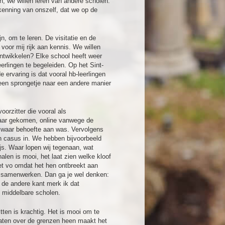
n, we willen leren van andere scholen.
rkenning van onszelf, dat we op de
jn, om te leren. De visitatie en de
 voor mij rijk aan kennis. We willen
ontwikkelen? Elke school heeft weer
rlingen te begeleiden. Op het Sint-
 ervaring is dat vooral hb-leerlingen
n een sprongetje naar een andere manier
oorzitter die vooral als
lkaar gekomen, online vanwege de
 waar behoefte aan was. Vervolgens
 casus in. We hebben bijvoorbeeld
js. Waar lopen wij tegenaan, wat
alen is mooi, het laat zien welke kloof
het vo omdat het hen ontbreekt aan
n samenwerken. Dan ga je wel denken:
 de andere kant merk ik dat
n middelbare scholen.
tten is krachtig. Het is mooi om te
raten over de grenzen heen maakt het