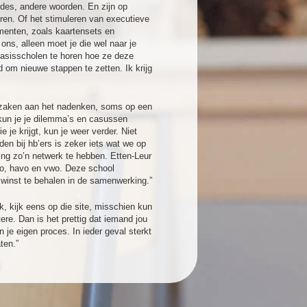
des, andere woorden. En zijn op
ren. Of het stimuleren van executieve
menten, zoals kaartensets en
ons, alleen moet je die wel naar je
 basisscholen te horen hoe ze deze
 om nieuwe stappen te zetten. Ik krijg
de zaken aan het nadenken, soms op een
kun je je dilemma’s en casussen
 je krijgt, kun je weer verder. Niet
en bij hb’ers is zeker iets wat we op
ng zo’n netwerk te hebben. Etten-Leur
o, havo en vwo. Deze school
r winst te behalen in de samenwerking.”
ek, kijk eens op die site, misschien kun
ere. Dan is het prettig dat iemand jou
n je eigen proces. In ieder geval sterkt
ten.”