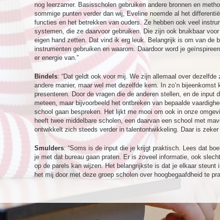
nog leerzamer. Basisscholen gebruiken andere bronnen en metho
sommige punten verder dan wij, Eveline noemde al het differentië
functies en het betrekken van ouders. Ze hebben ook veel instru
systemen, die ze daarvoor gebruiken. Die zijn ook bruikbaar voor 
eigen hand zetten. Dat vind ik erg leuk. Belangrijk is om van de
instrumenten gebruiken en waarom. Daardoor word je geïnspireerd
er energie van.”
Bindels
: “Dat geldt ook voor mij. We zijn allemaal over dezelf
andere manier, maar wel met dezelfde kern. In zo’n bijeenkomst 
presenteren. Door de vragen die de anderen stellen, en de input die
meteen, maar bijvoorbeeld het ontbreken van bepaalde vaardighed
school gaan bespreken. Het lijkt me mooi om ook in onze omgevi
heeft twee middelbare scholen, een daarvan een school met mav
ontwikkelt zich steeds verder in talentontwikkeling. Daar is zeke
Smulders
: “Soms is de input die je krijgt praktisch. Lees dat bo
je met dat bureau gaan praten. Er is zoveel informatie, ook slecht
op de parels kan wijzen. Het belangrijkste is dat je elkaar steunt i
het mij door met deze groep scholen over hoogbegaafdheid te pra