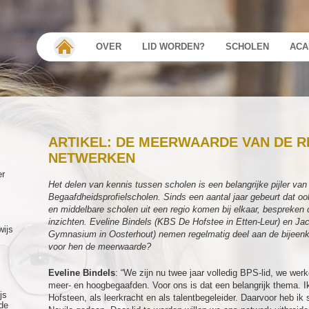
OVER
LID WORDEN?
SCHOLEN
ACA
ARTIKEL: DE MEERWAARDE VAN DE R
NETWERKEN
er
Het delen van kennis tussen scholen is een belangrijke pijler van
Begaafdheidsprofielscholen. Sinds een aantal jaar gebeurt dat oo
en middelbare scholen uit een regio komen bij elkaar, bespreke
inzichten. Eveline Bindels (KBS De Hofstee in Etten-Leur) en Jac
wijs
Gymnasium in Oosterhout) nemen regelmatig deel aan de bijeen
voor hen de meerwaarde?
Eveline Bindels
: “We zijn nu twee jaar volledig BPS-lid, we we
meer- en hoogbegaafden. Voor ons is dat een belangrijk thema. Ik
js
Hofsteen, als leerkracht en als talentbegeleider. Daarvoor heb ik
de