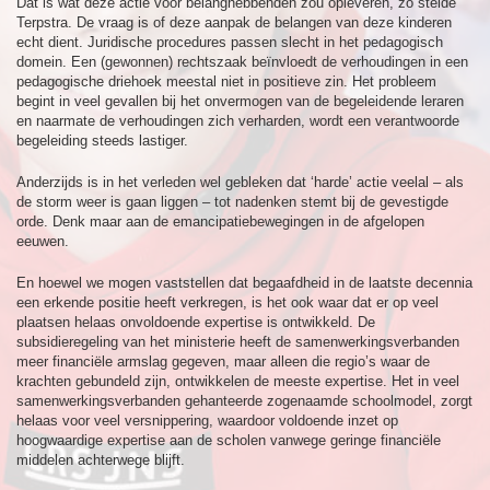
Dat is wat deze actie voor belanghebbenden zou opleveren, zo stelde
Terpstra. De vraag is of deze aanpak de belangen van deze kinderen
echt dient. Juridische procedures passen slecht in het pedagogisch
domein. Een (gewonnen) rechtszaak beïnvloedt de verhoudingen in een
pedagogische driehoek meestal niet in positieve zin. Het probleem
begint in veel gevallen bij het onvermogen van de begeleidende leraren
en naarmate de verhoudingen zich verharden, wordt een verantwoorde
begeleiding steeds lastiger.
Anderzijds is in het verleden wel gebleken dat ‘harde’ actie veelal – als
de storm weer is gaan liggen – tot nadenken stemt bij de gevestigde
orde. Denk maar aan de emancipatiebewegingen in de afgelopen
eeuwen.
En hoewel we mogen vaststellen dat begaafdheid in de laatste decennia
een erkende positie heeft verkregen, is het ook waar dat er op veel
plaatsen helaas onvoldoende expertise is ontwikkeld. De
subsidieregeling van het ministerie heeft de samenwerkingsverbanden
meer financiële armslag gegeven, maar alleen die regio’s waar de
krachten gebundeld zijn, ontwikkelen de meeste expertise. Het in veel
samenwerkingsverbanden gehanteerde zogenaamde schoolmodel, zorgt
helaas voor veel versnippering, waardoor voldoende inzet op
hoogwaardige expertise aan de scholen vanwege geringe financiële
middelen achterwege blijft.