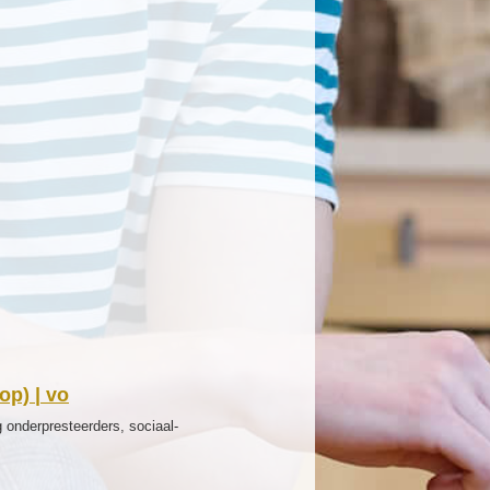
op) | vo
 onderpresteerders, sociaal-