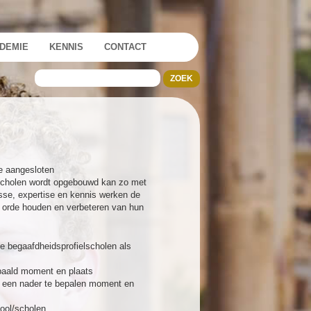
DEMIE
KENNIS
CONTACT
e aangesloten
 scholen wordt opgebouwd kan zo met
sse, expertise en kennis werken de
p orde houden en verbeteren van hun
 begaafdheidsprofielscholen als
epaald moment en plaats
p een nader te bepalen moment en
ool/scholen