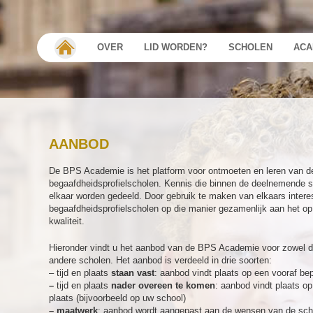
OVER
LID WORDEN?
SCHOLEN
ACA
AANBOD
De BPS Academie is het platform voor ontmoeten en leren van d
begaafdheidsprofielscholen. Kennis die binnen de deelnemende
elkaar worden gedeeld. Door gebruik te maken van elkaars intere
begaafdheidsprofielscholen op die manier gezamenlijk aan het o
kwaliteit.
Hieronder vindt u het aanbod van de BPS Academie voor zowel de
andere scholen. Het aanbod is verdeeld in drie soorten:
– tijd en plaats
staan vast
: aanbod vindt plaats op een vooraf b
–
tijd en plaats
nader overeen te komen
: aanbod vindt plaats o
plaats (bijvoorbeeld op uw school)
– maatwerk
: aanbod wordt aangepast aan de wensen van de sch