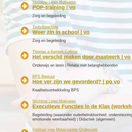
Stichting Leren Motiveren
POP-training | vo
Zorg en begeleiding
Tools4teaching
Weer zin in school | vo
Zorg en begeleiding
Thomas a Kempis College
Het verschil maken door maatwerk | vo
Onderwijs en leren | Relatie met belanghebbenden
BPS Bestuur
Hoe ver zijn we gevorderd? | po vo
Kwaliteitsontwikkeling BPS
Stichting Leren Motiveren
Executieve Functies in de Klas (worksh
Begeleiding (waaronder ouderbetrokkenheid, ondersteuning
emotionele weerbaarheid) | Didactiek (algemeen)
Instituut voor Metacognitie Onderzoek