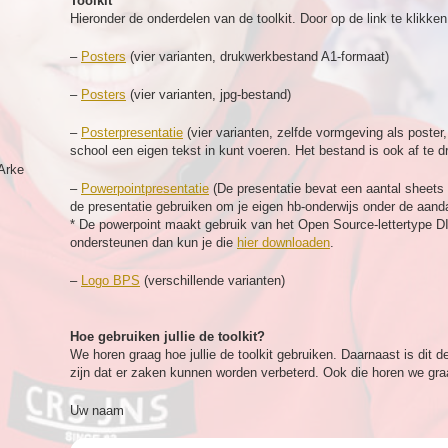
Toolkit
Hieronder de onderdelen van de toolkit. Door op de link te klikke
–
Posters
(vier varianten, drukwerkbestand A1-formaat)
–
Posters
(vier varianten, jpg-bestand)
–
Posterpresentatie
(vier varianten, zelfde vormgeving als poster,
school een eigen tekst in kunt voeren. Het bestand is ook af te 
Arke
–
Powerpointpresentatie
(De presentatie bevat een aantal sheets 
de presentatie gebruiken om je eigen hb-onderwijs onder de aand
* De powerpoint maakt gebruik van het Open Source-lettertype D
ondersteunen dan kun je die
hier downloaden
.
–
Logo BPS
(verschillende varianten)
Hoe gebruiken jullie de toolkit?
We horen graag hoe jullie de toolkit gebruiken. Daarnaast is dit d
zijn dat er zaken kunnen worden verbeterd. Ook die horen we gra
Uw naam