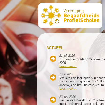
ACTUEEL
21 juli 2026
BPS-festival 2026 op 27 novemb
2026
Lees meer…
1 juli 2026
‘We laten de leerlingen hun onder
zo passend mogelijk maken’. Hb-
onderwijs op het Theresialyceum
Lees meer…
23 juni 2026
Bestuurslid Riekelt Korf: ‘Onderwi
moet kinderen uitdagen, ook aan 