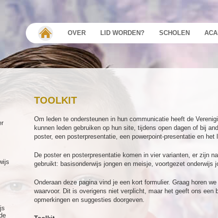
OVER
LID WORDEN?
SCHOLEN
ACA
TOOLKIT
Om leden te ondersteunen in hun communicatie heeft de Verenig
er
kunnen leden gebruiken op hun site, tijdens open dagen of bij and
poster, een posterpresentatie, een powerpoint-presentatie en het 
De poster en posterpresentatie komen in vier varianten, er zijn na
wijs
gebruikt: basisonderwijs jongen en meisje, voortgezet onderwijs 
Onderaan deze pagina vind je een kort formulier. Graag horen we of
waarvoor. Dit is overigens niet verplicht, maar het geeft ons een
opmerkingen en suggesties doorgeven.
js
de