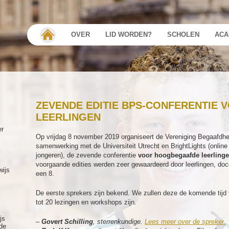
OVER
LID WORDEN?
SCHOLEN
ACA
ZEVENDE EDITIE BPS-CONFERENTIE
LEERLINGEN
er
Op vrijdag 8 november 2019 organiseert de Vereniging Begaafdhei
samenwerking met de Universiteit Utrecht en BrightLights (onli
jongeren), de zevende conferentie
voor hoogbegaafde leerlinge
voorgaande edities werden zeer gewaardeerd door leerlingen, do
wijs
een 8.
De eerste sprekers zijn bekend. We zullen deze de komende tijd ve
tot 20 lezingen en workshops zijn.
js
–
Govert Schilling
, sterrenkundige.
Lees meer over de spreker.
de