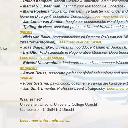
–
Rudolf Kampers
, docent filosofie & oprichter Leren Filosofere
–
Marcel V.J. Veenman
, instituut voor Metacognitie Onderzoek.
–
Maria Postema
(workshop Vertalen), vertaalster van onder an
Gone en Divergent, schrijfster Dertiendagh.
Lees meer over de sp
–
Jan Luiten van Zanden
, hoogleraar economische wereldgesch
–
Tjalling de Haas
, assistant professor Natural Hazards and G
spreker
.
–
Niels van Bakel
, programmaleider bij Detector R&D van het Nik
zwaartekrachtgolven).
Lees meer over het Nikhef
.
–
Joas Wagemaker
, universitair hoofddocent Islam en Arabisch
Arke
–
Iris Otto
, PhD-candidate in Regenerative Medicine, Department
Lees meer over de spreker
.
–
Edward Nieuwenhuis
, kinderarts en medisch manager Wilhel
de spreker
.
–
Arwen Deuss
, Associate professor global seismology and deep
spreker
–
Floor Sietsma
, psycholoog, coach en ervaringsdeskundige ex
–
Jan Smit
, Emeritus Professor Event Stratigraphy
.
Lees meer o
Waar is het?
Universiteit Utrecht, University College Utrecht
Campusplein 1, 3584 ED Utrecht
Lees meer en/of meld aan….