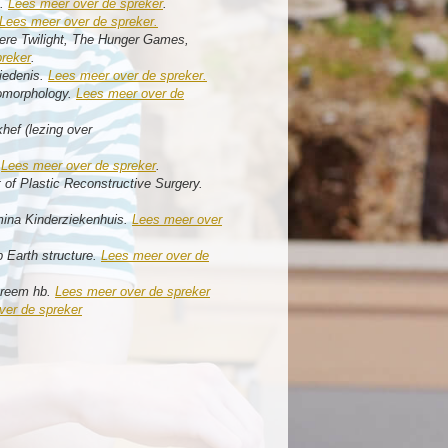
n.
Lees meer over de spreker
.
Lees meer over de spreker.
dere Twilight, The Hunger Games,
reker
.
iedenis.
Lees meer over de spreker.
eomorphology.
Lees meer over de
hef (lezing over
.
Lees meer over de spreker
.
 of Plastic Reconstructive Surgery
.
mina Kinderziekenhuis
.
Lees meer over
 Earth structure.
Lees meer over de
treem hb
.
Lees meer over de spreker
ver de spreker