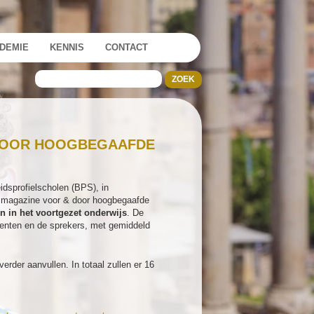
DEMIE
KENNIS
CONTACT
 VOOR HOOGBEGAAFDE
dsprofielscholen (BPS), in
ne magazine voor & door hoogbegaafde
n in het voortgezet onderwijs
. De
centen en de sprekers, met gemiddeld
rder aanvullen. In totaal zullen er 16