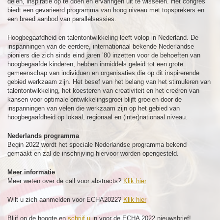
delen, inspiratie op te doen en ervaringen uit te wisselen. Het congres
biedt een gevarieerd programma van hoog niveau met topsprekers en
een breed aanbod van parallelsessies.
Hoogbegaafdheid en talentontwikkeling leeft volop in Nederland. De
inspanningen van de eerdere, internationaal bekende Nederlandse
pioniers die zich sinds eind jaren ’80 inzetten voor de behoeften van
hoogbegaafde kinderen, hebben inmiddels geleid tot een grote
gemeenschap van individuen en organisaties die op dit inspirerende
gebied werkzaam zijn. Het besef van het belang van het stimuleren van
talentontwikkeling, het koesteren van creativiteit en het creëren van
kansen voor optimale ontwikkelingsgroei blijft groeien door de
inspanningen van velen die werkzaam zijn op het gebied van
hoogbegaafdheid op lokaal, regionaal en (inter)nationaal niveau.
Nederlands programma
Begin 2022 wordt het speciale Nederlandse programma bekend
gemaakt en zal de inschrijving hiervoor worden opengesteld.
Meer informatie
Meer weten over de call voor abstracts?
Klik hier
Wilt u zich aanmelden voor ECHA2022?
Klik hier
Blijf op de hoogte en
schrijf u i
n voor de ECHA 2022 nieuwsbrief!