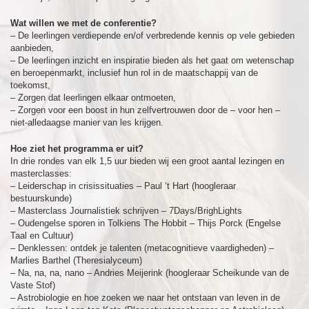
Wat willen we met de conferentie?
– De leerlingen verdiepende en/of verbredende kennis op vele gebieden
aanbieden,
– De leerlingen inzicht en inspiratie bieden als het gaat om wetenschap
en beroepenmarkt, inclusief hun rol in de maatschappij van de
toekomst,
– Zorgen dat leerlingen elkaar ontmoeten,
– Zorgen voor een boost in hun zelfvertrouwen door de – voor hen –
niet-alledaagse manier van les krijgen.
Hoe ziet het programma er uit?
In drie rondes van elk 1,5 uur bieden wij een groot aantal lezingen en
masterclasses:
– Leiderschap in crisissituaties – Paul ‘t Hart (hoogleraar
bestuurskunde)
– Masterclass Journalistiek schrijven – 7Days/BrighLights
– Oudengelse sporen in Tolkiens The Hobbit – Thijs Porck (Engelse
Taal en Cultuur)
– Denklessen: ontdek je talenten (metacognitieve vaardigheden) –
Marlies Barthel (Theresialyceum)
– Na, na, na, nano – Andries Meijerink (hoogleraar Scheikunde van de
Vaste Stof)
– Astrobiologie en hoe zoeken we naar het ontstaan van leven in de