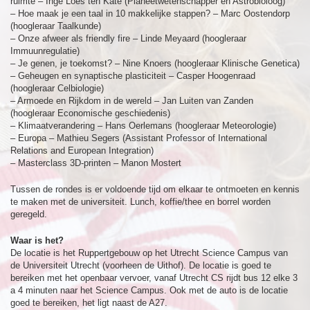
ruimte – Inge Loes ten Kate (Planeetwetenschapper en Astrobioloog)
– Hoe maak je een taal in 10 makkelijke stappen? – Marc Oostendorp
(hoogleraar Taalkunde)
– Onze afweer als friendly fire – Linde Meyaard (hoogleraar
Immuunregulatie)
– Je genen, je toekomst? – Nine Knoers (hoogleraar Klinische Genetica)
– Geheugen en synaptische plasticiteit – Casper Hoogenraad
(hoogleraar Celbiologie)
– Armoede en Rijkdom in de wereld – Jan Luiten van Zanden
(hoogleraar Economische geschiedenis)
– Klimaatverandering – Hans Oerlemans (hoogleraar Meteorologie)
– Europa – Mathieu Segers (Assistant Professor of International
Relations and European Integration)
– Masterclass 3D-printen – Manon Mostert
Tussen de rondes is er voldoende tijd om elkaar te ontmoeten en kennis
te maken met de universiteit. Lunch, koffie/thee en borrel worden
geregeld.
Waar is het?
De locatie is het Ruppertgebouw op het Utrecht Science Campus van
de Universiteit Utrecht (voorheen de Uithof). De locatie is goed te
bereiken met het openbaar vervoer, vanaf Utrecht CS rijdt bus 12 elke 3
a 4 minuten naar het Science Campus. Ook met de auto is de locatie
goed te bereiken, het ligt naast de A27.