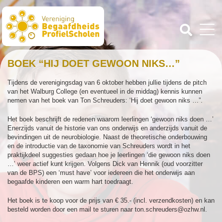
BOEK “HIJ DOET GEWOON NIKS…”
Tijdens de verenigingsdag van 6 oktober hebben jullie tijdens de pitch
van het Walburg College (en eventueel in de middag) kennis kunnen
nemen van het boek van Ton Schreuders: ‘Hij doet gewoon niks …”.
Het boek beschrijft de redenen waarom leerlingen ‘gewoon niks doen …’
Enerzijds vanuit de historie van ons onderwijs en anderzijds vanuit de
bevindingen uit de neurobiologie. Naast de theoretische onderbouwing
en de introductie van de taxonomie van Schreuders wordt in het
praktijkdeel suggesties gedaan hoe je leerlingen ‘die gewoon niks doen
…’ weer actief kunt krijgen. Volgens Dick van Hennik (oud voorzitter
van de BPS) een ‘must have’ voor iedereen die het onderwijs aan
begaafde kinderen een warm hart toedraagt.
Het boek is te koop voor de prijs van € 35.- (incl. verzendkosten) en kan
besteld worden door een mail te sturen naar ton.schreuders@ozhw.nl.