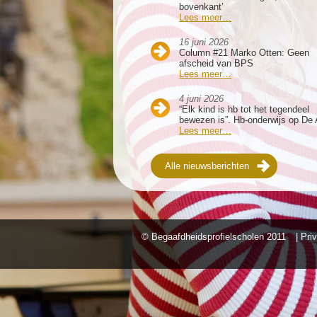
bovenkant’
Lees meer…
16 juni 2026
Column #21 Marko Otten: Geen
afscheid van BPS
Lees meer…
4 juni 2026
“Elk kind is hb tot het tegendeel
bewezen is”. Hb-onderwijs op De 
Lees meer…
Alle nieuwsberichten
© Begaafdheidsprofielscholen
2011
| Pri