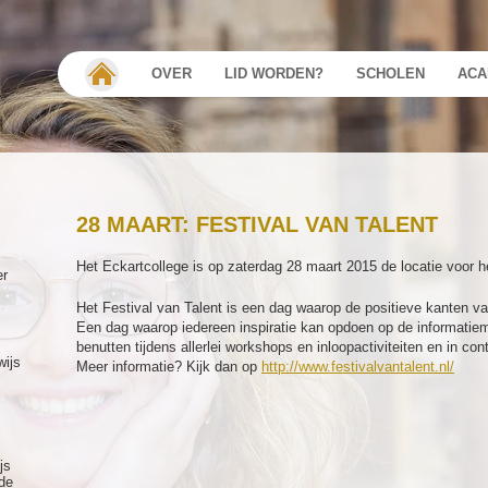
OVER
LID WORDEN?
SCHOLEN
ACA
28 MAART: FESTIVAL VAN TALENT
Het Eckartcollege is op zaterdag 28 maart 2015 de locatie voor he
er
Het Festival van Talent is een dag waarop de positieve kanten v
Een dag waarop iedereen inspiratie kan opdoen op de informatiema
benutten tijdens allerlei workshops en inloopactiviteiten en in c
wijs
Meer informatie? Kijk dan op
http://www.festivalvantalent.nl/
js
de