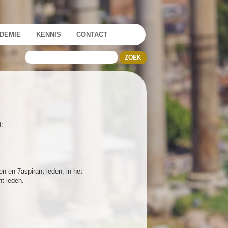
DEMIE
KENNIS
CONTACT
d:
n en 7aspirant-leden, in het
nt-leden.