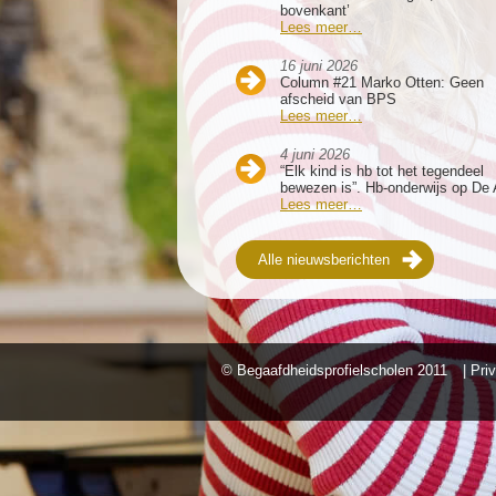
bovenkant’
Lees meer…
16 juni 2026
Column #21 Marko Otten: Geen
afscheid van BPS
Lees meer…
4 juni 2026
“Elk kind is hb tot het tegendeel
bewezen is”. Hb-onderwijs op De 
Lees meer…
Alle nieuwsberichten
© Begaafdheidsprofielscholen
2011
| Pri