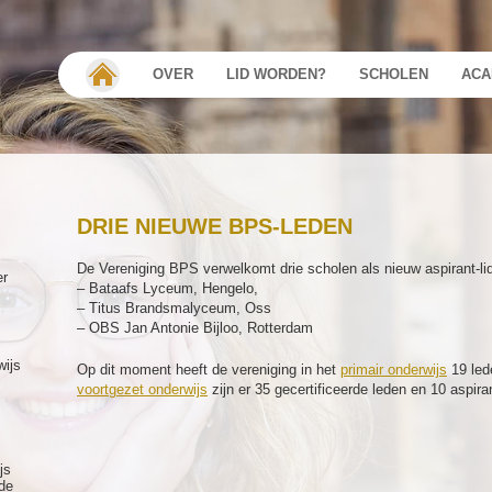
OVER
LID WORDEN?
SCHOLEN
ACA
DRIE NIEUWE BPS-LEDEN
De Vereniging BPS verwelkomt drie scholen als nieuw aspirant-li
er
– Bataafs Lyceum, Hengelo,
– Titus Brandsmalyceum, Oss
– OBS Jan Antonie Bijloo, Rotterdam
wijs
Op dit moment heeft de vereniging in het
primair onderwijs
19 lede
voortgezet onderwijs
zijn er 35 gecertificeerde leden en 10 aspira
js
de