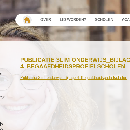
OVER
LID WORDEN?
SCHOLEN
ACA
PUBLICATIE SLIM ONDERWIJS_BIJLA
4_BEGAAFDHEIDSPROFIELSCHOLEN
er
Publicatie Slim onderwijs_Bijlage 4_Begaafdheidsprofielscholen
wijs
js
de