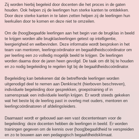
Zij worden hierbij begeleid door docenten die het proces in de gaten
houden. Ook helpen zij de leerlingen hun sterke kanten te ontdekken.
Door deze sterke kanten in te laten zetten helpen zij de leerlingen hun
leerkuilen door te komen en deze niet te omzeilen.
Om de (hoog)begaafde leerlingen aan het begin van de brugklas in beeld
te krijgen worden alle brugklasleerlingen getest op intelligentie,
leergierigheid en welbevinden. Deze informatie wordt besproken in het
team van mentoren, leerlingcoördinator en begaafdheidscoördinator om
per leerling een zo volledig mogelijk beeld te krijgen. De leerlingen
worden daarna door de jaren heen gevolgd. De taak om dit bij te houden
en zo nodig begeleiding te regelen ligt bij de begaafdheidscoördinator.
Begeleiding kan betekenen dat de betreffende leerlingen worden
uitgenodigd deel te nemen aan Denkkracht (hierboven beschreven),
individuele begeleiding door gesprekken, groepstraining of in
samenspraak een individuele leerlijn krijgen. Er wordt steeds gekeken
wat het beste bij de leerling past in overleg met ouders, mentoren en
leerlingcoördinatoren of afdelingsleiders.
Daarnaast wordt er gebouwd aan een vast docententeam voor de
begeleiding: deze docenten hebben de leerlingen in beeld. Er worden
trainingen gegeven om de kennis over (hoog)begaafdheid te verspreiden
en zo te bouwen aan een pedagogisch begaafdheidsklimaat.