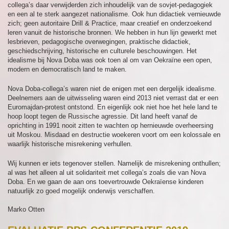
collega’s daar verwijderden zich inhoudelijk van de sovjet-pedagogiek
en een al te sterk aangezet nationalisme. Ook hun didactiek vernieuwde
zich; geen autoritaire Drill & Practice, maar creatief en onderzoekend
leren vanuit de historische bronnen. We hebben in hun lijn gewerkt met
lesbrieven, pedagogische overwegingen, praktische didactiek,
geschiedschrijving, historische en culturele beschouwingen. Het
idealisme bij Nova Doba was ook toen al om van Oekraïne een open,
modern en democratisch land te maken.
Nova Doba-collega’s waren niet de enigen met een dergelijk idealisme.
Deelnemers aan de uitwisseling waren eind 2013 niet verrast dat er een
Euromajdan-protest ontstond. En eigenlijk ook niet hoe het hele land te
hoop loopt tegen de Russische agressie. Dit land heeft vanaf de
oprichting in 1991 nooit zitten te wachten op hernieuwde overheersing
uit Moskou. Misdaad en destructie woekeren voort om een kolossale en
waarlijk historische misrekening verhullen.
Wij kunnen er iets tegenover stellen. Namelijk de misrekening onthullen;
al was het alleen al uit solidariteit met collega’s zoals die van Nova
Doba. En we gaan de aan ons toevertrouwde Oekraïense kinderen
natuurlijk zo goed mogelijk onderwijs verschaffen.
Marko Otten