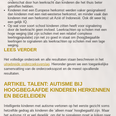
onderschat door hun leerkracht dan kinderen die het thuis beter
getroffen hebben.
Kinderen met een Europese herkomst werden vaker gesignaleerd
dan kinderen met een niet-westerse herkomst, en minder vaak dan
kinderen met een herkomst uit Azië of Indonesië. Ook dit weer bij
een gelijk IQ.
Op wat voor soort school kinderen zitten heeft voor signalering
door de leerkracht geen invloed. Leerkrachten op scholen met een
hoge weging (dat zijn scholen met een relatief complexe
leerlingpopulatie) zijn net zo goed in staat om (hoog)begaafde
leerlingen te signaleren als leerkrachten op scholen met een lage
weging.
LEES VERDER
Het volledige onderzoek en alle resultaten staan beschreven in het
uitgebreide onderzoeksverslag
. Hieronder geven we een toegankelijke
samenvatting van de onderzoeksopzet en de meest opvallende
resultaten.
ARTIKEL TALENT: AUTISME BIJ
HOOGBEGAAFDE KINDEREN HERKENNEN
EN BEGELEIDEN
Intelligente kinderen met autisme vertonen op het eerste gezicht soms
hetzelfde gedrag als kinderen die ‘alleen maar’ hoogbegaafd zijn. Maar
het autisme zit er wel degelijk; om dat te signaleren moet je kijken naar