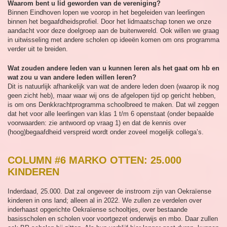
Waarom bent u lid geworden van de vereniging?
Binnen Eindhoven lopen we voorop in het begeleiden van leerlingen
binnen het begaafdheidsprofiel. Door het lidmaatschap tonen we onze
aandacht voor deze doelgroep aan de buitenwereld. Ook willen we graag
in uitwisseling met andere scholen op ideeën komen om ons programma
verder uit te breiden.
Wat zouden andere leden van u kunnen leren als het gaat om hb en
wat zou u van andere leden willen leren?
Dit is natuurlijk afhankelijk van wat de andere leden doen (waarop ik nog
geen zicht heb), maar waar wij ons de afgelopen tijd op gericht hebben,
is om ons Denkkrachtprogramma schoolbreed te maken. Dat wil zeggen
dat het voor alle leerlingen van klas 1 t/m 6 openstaat (onder bepaalde
voorwaarden: zie antwoord op vraag 1) en dat de kennis over
(hoog)begaafdheid verspreid wordt onder zoveel mogelijk collega’s.
COLUMN #6 MARKO OTTEN: 25.000
KINDEREN
Inderdaad, 25.000. Dat zal ongeveer de instroom zijn van Oekraïense
kinderen in ons land; alleen al in 2022. We zullen ze verdelen over
inderhaast opgerichte Oekraïense schooltjes, over bestaande
basisscholen en scholen voor voortgezet onderwijs en mbo. Daar zullen