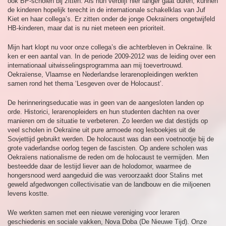
ook BP-scholen bij zitten. Als hun verblijf hier langer gaat duren, kunnen
de kinderen hopelijk terecht in de internationale schakelklas van Juf
Kiet en haar collega’s. Er zitten onder de jonge Oekraïners ongetwijfeld
HB-kinderen, maar dat is nu niet meteen een prioriteit.
Mijn hart klopt nu voor onze collega’s die achterbleven in Oekraïne. Ik
ken er een aantal van. In de periode 2009-2012 was de leiding over een
internationaal uitwisselingsprogramma aan mij toevertrouwd.
Oekraïense, Vlaamse en Nederlandse lerarenopleidingen werkten
samen rond het thema ‘Lesgeven over de Holocaust’.
De herinneringseducatie was in geen van de aangesloten landen op
orde. Historici, lerarenopleiders en hun studenten dachten na over
manieren om de situatie te verbeteren. Zo leerden we dat destijds op
veel scholen in Oekraïne uit pure armoede nog lesboekjes uit de
Sovjettijd gebruikt werden. De holocaust was dan een voetnootje bij de
grote vaderlandse oorlog tegen de fascisten. Op andere scholen was
Oekraïens nationalisme de reden om de holocaust te vermijden. Men
besteedde daar de lestijd liever aan de holodomor, waarmee de
hongersnood werd aangeduid die was veroorzaakt door Stalins met
geweld afgedwongen collectivisatie van de landbouw en die miljoenen
levens kostte.
We werkten samen met een nieuwe vereniging voor leraren
geschiedenis en sociale vakken, Nova Doba (De Nieuwe Tijd). Onze