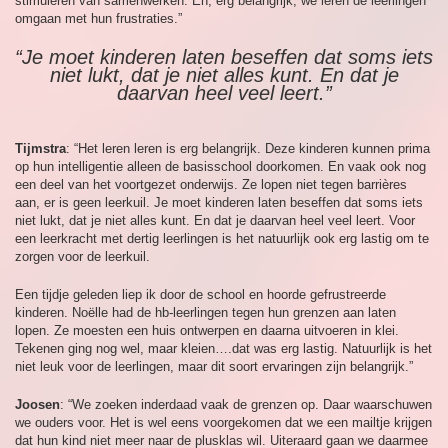
stimuleren van samenwerken. En, erg belangrijk, we leren de leerlingen
omgaan met hun frustraties.”
“Je moet kinderen laten beseffen dat soms iets
niet lukt, dat je niet alles kunt. En dat je
daarvan heel veel leert.”
Tijmstra
: “Het leren leren is erg belangrijk. Deze kinderen kunnen prima
op hun intelligentie alleen de basisschool doorkomen. En vaak ook nog
een deel van het voortgezet onderwijs. Ze lopen niet tegen barrières
aan, er is geen leerkuil. Je moet kinderen laten beseffen dat soms iets
niet lukt, dat je niet alles kunt. En dat je daarvan heel veel leert. Voor
een leerkracht met dertig leerlingen is het natuurlijk ook erg lastig om te
zorgen voor de leerkuil.
Een tijdje geleden liep ik door de school en hoorde gefrustreerde
kinderen. Noëlle had de hb-leerlingen tegen hun grenzen aan laten
lopen. Ze moesten een huis ontwerpen en daarna uitvoeren in klei.
Tekenen ging nog wel, maar kleien….dat was erg lastig. Natuurlijk is het
niet leuk voor de leerlingen, maar dit soort ervaringen zijn belangrijk.”
Joosen
: “We zoeken inderdaad vaak de grenzen op. Daar waarschuwen
we ouders voor. Het is wel eens voorgekomen dat we een mailtje krijgen
dat hun kind niet meer naar de plusklas wil. Uiteraard gaan we daarmee