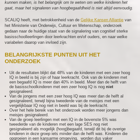
kunnen maken, is het belangrijk om te weten om welke kinderen het
gaat, maar het signaleren van hoogbegaafdheid is niet altijd eenvoudig.
SCALIQ heeft, met betrokkenheid van de
Gelijke Kansen Alliantie
van
het Ministerie van Onderwijs, Cultuur en Wetenschap, onderzoek
gedaan naar de huidige staat van de signalering van cognitief sterke
basisschoolleerlingen door leerkrachten en/of ouders, en naar welke
variabelen daarop van invloed zijn.
BELANGRIJKSTE PUNTEN UIT HET
ONDERZOEK
Uit de resultaten blijkt dat 48% van de kinderen met een zeer hoog
IQ in beeld is bij zijn of haar leerkracht. Ook van de kinderen met
een begaafd IQ is meer dan 40% in beeld. Meer dan de helft van
de basisschoolkinderen met een zeer hoog IQ is nog
niet
gesignaleerd.
Van de jongens met een zeer hoog IQ was meer dan de helft al
gesignaleerd, terwijl bijna tweederde van de meisjes met een
vergelijkbaar IQ nog niet in beeld was bij de leerkracht.
Over het hele bereik van het onderzoek worden meer jongens dan
meisjes gesignaleerd.
Van de groep leerlingen met een IQ in de bovenste 5% was
tweederde van de kinderen met een lage SES nog niet
gesignaleerd als mogelijk (hoog)begaafd, terwijl dit bij de overige
kinderen in deze groep iets minder dan de helft was. Kinderen die
opgroeien in een kansarme omgeving, worden dus vaker