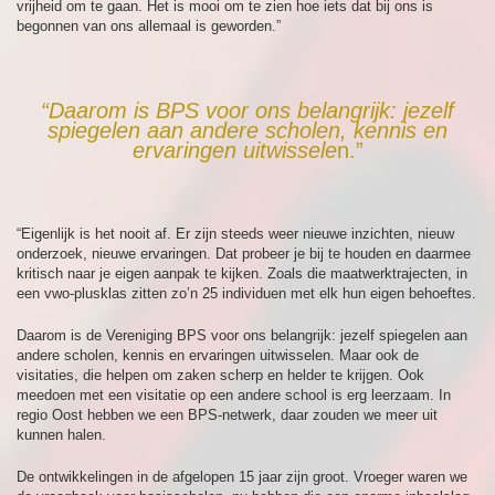
vrijheid om te gaan. Het is mooi om te zien hoe iets dat bij ons is
begonnen van ons allemaal is geworden.”
“Daarom is BPS voor ons belangrijk: jezelf
spiegelen aan andere scholen, kennis en
ervaringen uitwissele
n.”
“Eigenlijk is het nooit af. Er zijn steeds weer nieuwe inzichten, nieuw
onderzoek, nieuwe ervaringen. Dat probeer je bij te houden en daarmee
kritisch naar je eigen aanpak te kijken. Zoals die maatwerktrajecten, in
een vwo-plusklas zitten zo’n 25 individuen met elk hun eigen behoeftes.
Daarom is de Vereniging BPS voor ons belangrijk: jezelf spiegelen aan
andere scholen, kennis en ervaringen uitwisselen. Maar ook de
visitaties, die helpen om zaken scherp en helder te krijgen. Ook
meedoen met een visitatie op een andere school is erg leerzaam. In
regio Oost hebben we een BPS-netwerk, daar zouden we meer uit
kunnen halen.
De ontwikkelingen in de afgelopen 15 jaar zijn groot. Vroeger waren we