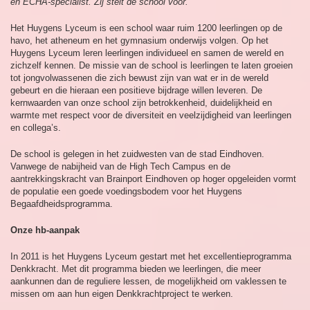
en ECHA-specialist. Zij stelt de school voor.
Het Huygens Lyceum is een school waar ruim 1200 leerlingen op de
havo, het atheneum en het gymnasium onderwijs volgen. Op het
Huygens Lyceum leren leerlingen individueel en samen de wereld en
zichzelf kennen. De missie van de school is leerlingen te laten groeien
tot jongvolwassenen die zich bewust zijn van wat er in de wereld
gebeurt en die hieraan een positieve bijdrage willen leveren. De
kernwaarden van onze school zijn betrokkenheid, duidelijkheid en
warmte met respect voor de diversiteit en veelzijdigheid van leerlingen
en collega’s.
De school is gelegen in het zuidwesten van de stad Eindhoven.
Vanwege de nabijheid van de High Tech Campus en de
aantrekkingskracht van Brainport Eindhoven op hoger opgeleiden vormt
de populatie een goede voedingsbodem voor het Huygens
Begaafdheidsprogramma.
Onze hb-aanpak
In 2011 is het Huygens Lyceum gestart met het excellentieprogramma
Denkkracht. Met dit programma bieden we leerlingen, die meer
aankunnen dan de reguliere lessen, de mogelijkheid om vaklessen te
missen om aan hun eigen Denkkrachtproject te werken.