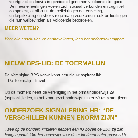
voortgezet onderwijs is gemiddeld genomen voldoende tot goed.
De meeste leerlingen voelen zich sociaal verbonden en cognitief
competent, al blijkt uit de toelichtingen dat verveling,
onderprikkeling en stress regelmatig voorkomen, ook bij leerlingen
die hun welbevinden als voldoende beoordelen.
MEER WETEN?
Voor alle conclusies en aanbevelingen, lees het onderzoeksrapport..
NIEUW BPS-LID: DE TOERMALIJN
De Vereniging BPS verwelkomt een nieuw aspirant-lid:
– De Toermalijn, Bavel
Op dit moment heeft de vereniging in het primair onderwijs 29
(aspirant-)leden, in het voortgezet onderwijs zijn er 59 (aspirant-)leden.
ONDERZOEK SIGNALERING HB: “DE
VERSCHILLEN KUNNEN ENORM ZIJN”
Twee op de honderd kinderen hebben een IQ boven de 130: zij zijn
hoogbegaafd. Om het onderwijs voor deze kinderen beter passend te