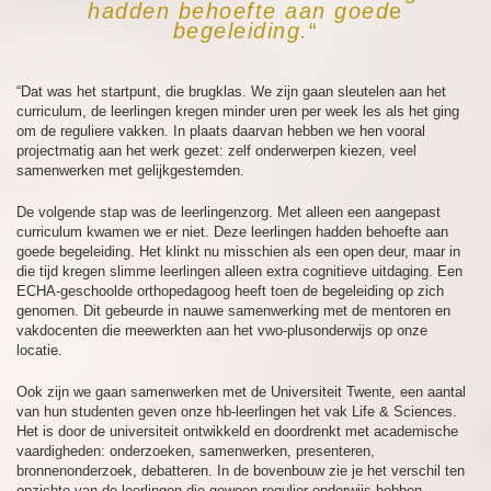
hadden behoefte aan goed
e
begeleiding.
“
“Dat was het startpunt, die brugklas. We zijn gaan sleutelen aan het
curriculum, de leerlingen kregen minder uren per week les als het ging
om de reguliere vakken. In plaats daarvan hebben we hen vooral
projectmatig aan het werk gezet: zelf onderwerpen kiezen, veel
samenwerken met gelijkgestemden.
De volgende stap was de leerlingenzorg. Met alleen een aangepast
curriculum kwamen we er niet. Deze leerlingen hadden behoefte aan
goede begeleiding. Het klinkt nu misschien als een open deur, maar in
die tijd kregen slimme leerlingen alleen extra cognitieve uitdaging. Een
ECHA-geschoolde orthopedagoog heeft toen de begeleiding op zich
genomen. Dit gebeurde in nauwe samenwerking met de mentoren en
vakdocenten die meewerkten aan het vwo-plusonderwijs op onze
locatie.
Ook zijn we gaan samenwerken met de Universiteit Twente, een aantal
van hun studenten geven onze hb-leerlingen het vak Life & Sciences.
Het is door de universiteit ontwikkeld en doordrenkt met academische
vaardigheden: onderzoeken, samenwerken, presenteren,
bronnenonderzoek, debatteren. In de bovenbouw zie je het verschil ten
opzichte van de leerlingen die gewoon regulier onderwijs hebben