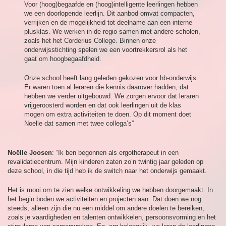
Voor (hoog)begaafde en (hoog)intelligente leerlingen hebben
we een doorlopende leerlijn. Dit aanbod omvat compacten,
verrijken en de mogelijkheid tot deelname aan een interne
plusklas. We werken in de regio samen met andere scholen,
zoals het het Corderius College. Binnen onze
onderwijsstichting spelen we een voortrekkersrol als het
gaat om hoogbegaafdheid.
Onze school heeft lang geleden gekozen voor hb-onderwijs.
Er waren toen al leraren die kennis daarover hadden, dat
hebben we verder uitgebouwd. We zorgen ervoor dat leraren
vrijgeroosterd worden en dat ook leerlingen uit de klas
mogen om extra activiteiten te doen. Op dit moment doet
Noelle dat samen met twee collega’s”
Noëlle Joosen
: “Ik ben begonnen als ergotherapeut in een
revalidatiecentrum. Mijn kinderen zaten zo’n twintig jaar geleden op
deze school, in die tijd heb ik de switch naar het onderwijs gemaakt.
Het is mooi om te zien welke ontwikkeling we hebben doorgemaakt. In
het begin boden we activiteiten en projecten aan. Dat doen we nog
steeds, alleen zijn die nu een middel om andere doelen te bereiken,
zoals je vaardigheden en talenten ontwikkelen, persoonsvorming en het