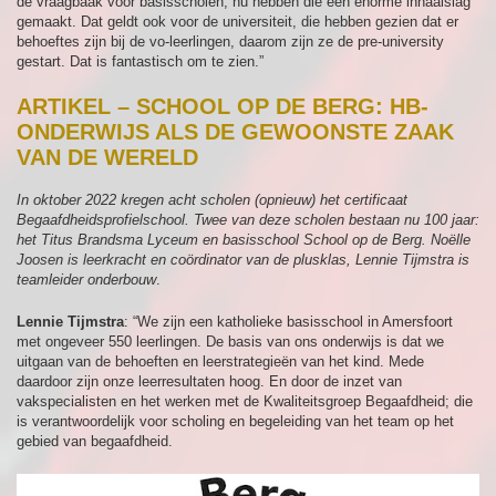
de vraagbaak voor basisscholen, nu hebben die een enorme inhaalslag
gemaakt. Dat geldt ook voor de universiteit, die hebben gezien dat er
behoeftes zijn bij de vo-leerlingen, daarom zijn ze de pre-university
gestart. Dat is fantastisch om te zien.”
ARTIKEL – SCHOOL OP DE BERG: HB-
ONDERWIJS ALS DE GEWOONSTE ZAAK
VAN DE WERELD
In oktober 2022 kregen acht scholen (opnieuw) het certificaat
Begaafdheidsprofielschool. Twee van deze scholen bestaan nu 100 jaar:
het Titus Brandsma Lyceum en basisschool School op de Berg. Noëlle
Joosen is leerkracht en coördinator van de plusklas, Lennie Tijmstra is
teamleider onderbouw
.
Lennie Tijmstra
: “We zijn een katholieke basisschool in Amersfoort
met ongeveer 550 leerlingen. De basis van ons onderwijs is dat we
uitgaan van de behoeften en leerstrategieën van het kind. Mede
daardoor zijn onze leerresultaten hoog. En door de inzet van
vakspecialisten en het werken met de Kwaliteitsgroep Begaafdheid; die
is verantwoordelijk voor scholing en begeleiding van het team op het
gebied van begaafdheid.