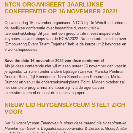
NTCN ORGANISEERT JAARLIJKSE
CONFERENTIE OP 16 NOVEMBER 2022!
Op woensdag 16 november organiseert NTCN bij De Werelt in Lunteren
de jaarlijkse conferentie over begaafdheid, creativiteit &
talentontwikkeling. Dit jaar met een greep uit de meest inspirerende
keynotes en workshops van de ECHA2022. Na een korte inleiding over
“Empowering Every Talent Together” heb je de keuze uit 2 keynotes en
9 workshopsessies.
Save the date 16 november 2022 van deze conferentie!
Als je deze conferentie niet wil missen noteer 16 november dan vast in
je agenda. Er zullen onder andere bijdragen zijn van Mariska Poelman,
Anouke Bakx, Tijl Koenderink, Nora Steenbergen-Penterman, Minka
Dumont en vanuit de onderzoekswerkplaats Point. Midden oktober zal
het complete programma zichtbaar zijn via de agenda van
talentstimuleren.nl en gaat de inschrijving open.
NIEUW LID HUYGENSLYCEUM STELT ZICH
VOOR
Het Huygenslyceum Eindhoven is sinds deze maand nieuw aspirant-lid.
Marieke van Beek is Begaafdheidscoördinator & Denkkrachtcoördinator