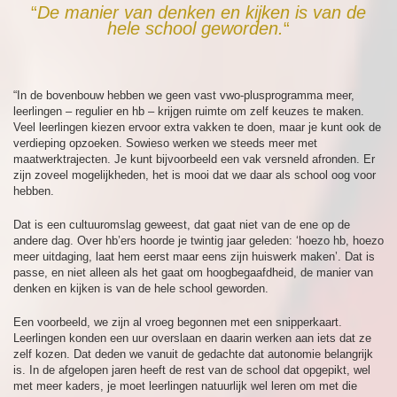
“
De manier van denken en kijken is van de
hele school geworden.
“
“In de bovenbouw hebben we geen vast vwo-plusprogramma meer,
leerlingen – regulier en hb – krijgen ruimte om zelf keuzes te maken.
Veel leerlingen kiezen ervoor extra vakken te doen, maar je kunt ook de
verdieping opzoeken. Sowieso werken we steeds meer met
maatwerktrajecten. Je kunt bijvoorbeeld een vak versneld afronden. Er
zijn zoveel mogelijkheden, het is mooi dat we daar als school oog voor
hebben.
Dat is een cultuuromslag geweest, dat gaat niet van de ene op de
andere dag. Over hb’ers hoorde je twintig jaar geleden: ‘hoezo hb, hoezo
meer uitdaging, laat hem eerst maar eens zijn huiswerk maken’. Dat is
passe, en niet alleen als het gaat om hoogbegaafdheid, de manier van
denken en kijken is van de hele school geworden.
Een voorbeeld, we zijn al vroeg begonnen met een snipperkaart.
Leerlingen konden een uur overslaan en daarin werken aan iets dat ze
zelf kozen. Dat deden we vanuit de gedachte dat autonomie belangrijk
is. In de afgelopen jaren heeft de rest van de school dat opgepikt, wel
met meer kaders, je moet leerlingen natuurlijk wel leren om met die