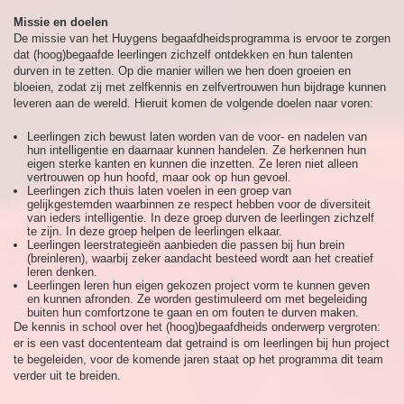
Missie en doelen
De missie van het Huygens begaafdheidsprogramma is ervoor te zorgen
dat (hoog)begaafde leerlingen zichzelf ontdekken en hun talenten
durven in te zetten. Op die manier willen we hen doen groeien en
bloeien, zodat zij met zelfkennis en zelfvertrouwen hun bijdrage kunnen
leveren aan de wereld. Hieruit komen de volgende doelen naar voren:
Leerlingen zich bewust laten worden van de voor- en nadelen van
hun intelligentie en daarnaar kunnen handelen. Ze herkennen hun
eigen sterke kanten en kunnen die inzetten. Ze leren niet alleen
vertrouwen op hun hoofd, maar ook op hun gevoel.
Leerlingen zich thuis laten voelen in een groep van
gelijkgestemden waarbinnen ze respect hebben voor de diversiteit
van ieders intelligentie. In deze groep durven de leerlingen zichzelf
te zijn. In deze groep helpen de leerlingen elkaar.
Leerlingen leerstrategieën aanbieden die passen bij hun brein
(breinleren), waarbij zeker aandacht besteed wordt aan het creatief
leren denken.
Leerlingen leren hun eigen gekozen project vorm te kunnen geven
en kunnen afronden. Ze worden gestimuleerd om met begeleiding
buiten hun comfortzone te gaan en om fouten te durven maken.
De kennis in school over het (hoog)begaafdheids onderwerp vergroten:
er is een vast docententeam dat getraind is om leerlingen bij hun project
te begeleiden, voor de komende jaren staat op het programma dit team
verder uit te breiden.