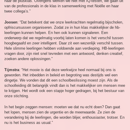
naar de plusklas. Overigens werken we niet met IQ-testen, we gaan uit
van de professionals in de klas in samenwerking met Noëlle en haar
twee collega’s.”
Joosen
: “Dat betekent dat we onze leerkrachten regelmatig bijscholen,
opfriscursussen organiseren. Zodat ze in hun klas makkelijker de hb-
leerlingen kunnen helpen. En hen ook kunnen signaleren. Een
onderwerp dat we regelmatig voorbij laten komen is het verschil tussen
hoogbegaafd en zeer intelligent. Daar zit een wezenlijk verschil tussen.
Hele slimme leerlingen hebben voldoende aan verdieping. HB-leerlingen
vragen door, zijn niet snel tevreden met een antwoord, denken creatief,
zoeken andere oplossingen.”
Tijmstra
: “Het mooie is dat deze werkwijze heel normaal bij ons is
geworden. Het inbedden in beleid en begroting was destijds wel een
dingetje. We vonden dat dit een schoolbeslissing moest zijn. Als de
schoolleiding dit belangrijk vindt dan is het makkelijker om mensen mee
te krijgen. Het wordt ook een stapje hoger gedragen, bij het bestuur van
onze stichting.
In het begin zeggen mensen: moeten we dat nu echt doen? Dan gaat
het lopen, mensen zien de urgentie en de meerwaarde. Ze zien de
verandering bij de leerlingen, die worden blijer, enthousiaster, trotser. En
nu is het business as usual.”