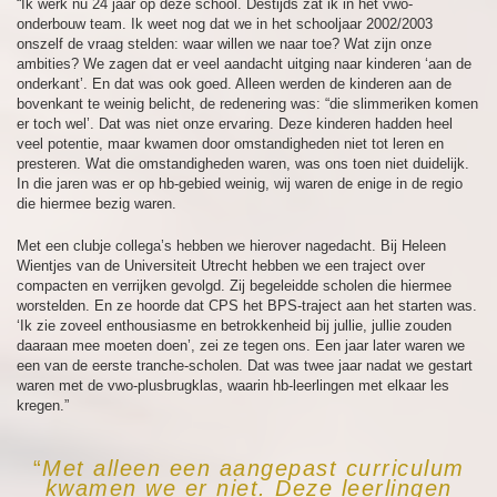
“Ik werk nu 24 jaar op deze school. Destijds zat ik in het vwo-
onderbouw team. Ik weet nog dat we in het schooljaar 2002/2003
onszelf de vraag stelden: waar willen we naar toe? Wat zijn onze
ambities? We zagen dat er veel aandacht uitging naar kinderen ‘aan de
onderkant’. En dat was ook goed. Alleen werden de kinderen aan de
bovenkant te weinig belicht, de redenering was: “die slimmeriken komen
er toch wel’. Dat was niet onze ervaring. Deze kinderen hadden heel
veel potentie, maar kwamen door omstandigheden niet tot leren en
presteren. Wat die omstandigheden waren, was ons toen niet duidelijk.
In die jaren was er op hb-gebied weinig, wij waren de enige in de regio
die hiermee bezig waren.
Met een clubje collega’s hebben we hierover nagedacht. Bij Heleen
Wientjes van de Universiteit Utrecht hebben we een traject over
compacten en verrijken gevolgd. Zij begeleidde scholen die hiermee
worstelden. En ze hoorde dat CPS het BPS-traject aan het starten was.
‘Ik zie zoveel enthousiasme en betrokkenheid bij jullie, jullie zouden
daaraan mee moeten doen’, zei ze tegen ons. Een jaar later waren we
een van de eerste tranche-scholen. Dat was twee jaar nadat we gestart
waren met de vwo-plusbrugklas, waarin hb-leerlingen met elkaar les
kregen.”
“
Met alleen een aangepast curriculum
kwamen we er niet. Deze leerlingen