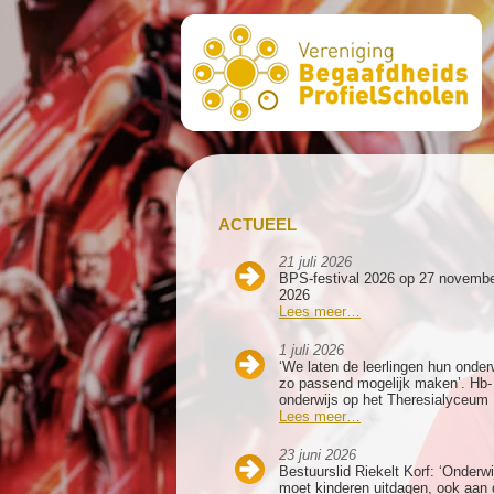
ACTUEEL
21 juli 2026
BPS-festival 2026 op 27 novemb
2026
Lees meer…
1 juli 2026
‘We laten de leerlingen hun onder
zo passend mogelijk maken’. Hb-
onderwijs op het Theresialyceum
Lees meer…
23 juni 2026
Bestuurslid Riekelt Korf: ‘Onderwi
moet kinderen uitdagen, ook aan 