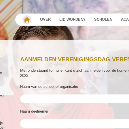
OVER
LID WORDEN?
SCHOLEN
ACA
AANMELDEN VERENIGINGSDAG VEREN
Met onderstaand formulier kunt u zich aanmelden voor de kome
er
2023.
Naam van de school of organisatie
wijs
Naam deelnemer
js
de