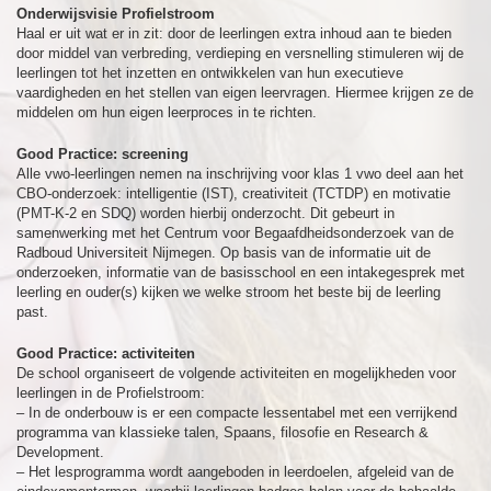
Onderwijsvisie Profielstroom
Haal er uit wat er in zit: door de leerlingen extra inhoud aan te bieden
door middel van verbreding, verdieping en versnelling stimuleren wij de
leerlingen tot het inzetten en ontwikkelen van hun executieve
vaardigheden en het stellen van eigen leervragen. Hiermee krijgen ze de
middelen om hun eigen leerproces in te richten.
Good Practice: screening
Alle vwo-leerlingen nemen na inschrijving voor klas 1 vwo deel aan het
CBO-onderzoek: intelligentie (IST), creativiteit (TCTDP) en motivatie
(PMT-K-2 en SDQ) worden hierbij onderzocht. Dit gebeurt in
samenwerking met het Centrum voor Begaafdheidsonderzoek van de
Radboud Universiteit Nijmegen. Op basis van de informatie uit de
onderzoeken, informatie van de basisschool en een intakegesprek met
leerling en ouder(s) kijken we welke stroom het beste bij de leerling
past.
Good Practice: activiteiten
De school organiseert de volgende activiteiten en mogelijkheden voor
leerlingen in de Profielstroom:
– In de onderbouw is er een compacte lessentabel met een verrijkend
programma van klassieke talen, Spaans, filosofie en Research &
Development.
– Het lesprogramma wordt aangeboden in leerdoelen, afgeleid van de