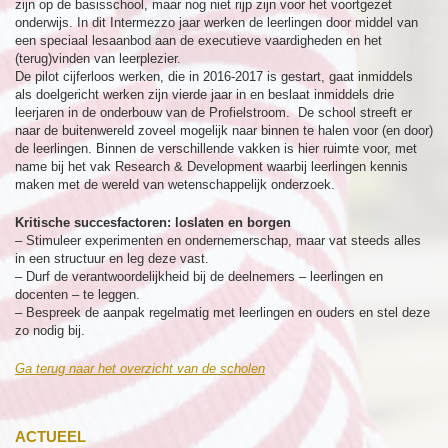
zijn op de basisschool, maar nog niet rijp zijn voor het voortgezet
onderwijs. In dit Intermezzo jaar werken de leerlingen door middel van
een speciaal lesaanbod aan de executieve vaardigheden en het
(terug)vinden van leerplezier.
De pilot cijferloos werken, die in 2016-2017 is gestart, gaat inmiddels
als doelgericht werken zijn vierde jaar in en beslaat inmiddels drie
leerjaren in de onderbouw van de Profielstroom. De school streeft er
naar de buitenwereld zoveel mogelijk naar binnen te halen voor (en door)
de leerlingen. Binnen de verschillende vakken is hier ruimte voor, met
name bij het vak Research & Development waarbij leerlingen kennis
maken met de wereld van wetenschappelijk onderzoek.
Kritische succesfactoren: loslaten en borgen
– Stimuleer experimenten en ondernemerschap, maar vat steeds alles
in een structuur en leg deze vast.
– Durf de verantwoordelijkheid bij de deelnemers – leerlingen en
docenten – te leggen.
– Bespreek de aanpak regelmatig met leerlingen en ouders en stel deze
zo nodig bij.
Ga terug naar het overzicht van de scholen
ACTUEEL