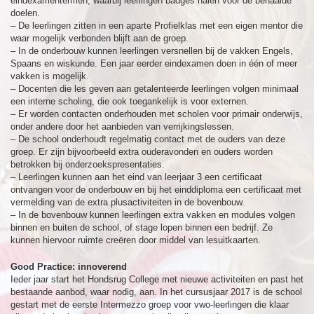
eindexamentermen, waarbij leerlingen badges halen voor de behaalde
doelen.
– De leerlingen zitten in een aparte Profielklas met een eigen mentor die
waar mogelijk verbonden blijft aan de groep.
– In de onderbouw kunnen leerlingen versnellen bij de vakken Engels,
Spaans en wiskunde. Een jaar eerder eindexamen doen in één of meer
vakken is mogelijk.
– Docenten die les geven aan getalenteerde leerlingen volgen minimaal
een interne scholing, die ook toegankelijk is voor externen.
– Er worden contacten onderhouden met scholen voor primair onderwijs,
onder andere door het aanbieden van verrijkingslessen.
– De school onderhoudt regelmatig contact met de ouders van deze
groep. Er zijn bijvoorbeeld extra ouderavonden en ouders worden
betrokken bij onderzoekspresentaties.
– Leerlingen kunnen aan het eind van leerjaar 3 een certificaat
ontvangen voor de onderbouw en bij het einddiploma een certificaat met
vermelding van de extra plusactiviteiten in de bovenbouw.
– In de bovenbouw kunnen leerlingen extra vakken en modules volgen
binnen en buiten de school, of stage lopen binnen een bedrijf. Ze
kunnen hiervoor ruimte creëren door middel van lesuitkaarten.
Good Practice: innoverend
Ieder jaar start het Hondsrug College met nieuwe activiteiten en past het
bestaande aanbod, waar nodig, aan. In het cursusjaar 2017 is de school
gestart met de eerste Intermezzo groep voor vwo-leerlingen die klaar