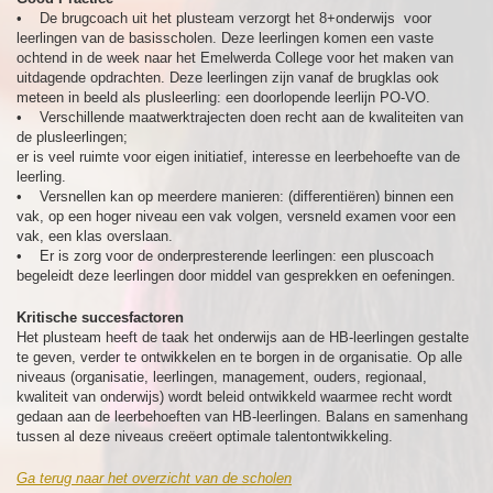
• De brugcoach uit het plusteam verzorgt het 8+onderwijs voor
leerlingen van de basisscholen. Deze leerlingen komen een vaste
ochtend in de week naar het Emelwerda College voor het maken van
uitdagende opdrachten. Deze leerlingen zijn vanaf de brugklas ook
meteen in beeld als plusleerling: een doorlopende leerlijn PO-VO.
• Verschillende maatwerktrajecten doen recht aan de kwaliteiten van
de plusleerlingen;
er is veel ruimte voor eigen initiatief, interesse en leerbehoefte van de
leerling.
• Versnellen kan op meerdere manieren: (differentiëren) binnen een
vak, op een hoger niveau een vak volgen, versneld examen voor een
vak, een klas overslaan.
• Er is zorg voor de onderpresterende leerlingen: een pluscoach
begeleidt deze leerlingen door middel van gesprekken en oefeningen.
Kritische succesfactoren
Het plusteam heeft de taak het onderwijs aan de HB-leerlingen gestalte
te geven, verder te ontwikkelen en te borgen in de organisatie. Op alle
niveaus (organisatie, leerlingen, management, ouders, regionaal,
kwaliteit van onderwijs) wordt beleid ontwikkeld waarmee recht wordt
gedaan aan de leerbehoeften van HB-leerlingen. Balans en samenhang
tussen al deze niveaus creëert optimale talentontwikkeling.
Ga terug naar het overzicht van de scholen