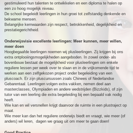
gestimuleerd hun talenten te ontwikkelen en een diploma te halen op
een zo hoog mogelijk niveau.
De school begeleidt leerlingen in hun groei tot zelfstandig denkende en
bekwame mensen.
Belangrijke kernwaarden zijn respect, betrokkenheid, degelijkheid en
prestatiegerichtheid.
Onderwijsvisie excellente leerlingen: Meer kunnen, meer willen,
meer doen
Hoogbegaafde leerlingen noemen wij plusleerlingen. Zij krijgen bij ons
extra ontplooiingsmogelijkheden aangeboden. In zowel onder- als
bovenbouw bestaat de mogelijkheid voor plusleerlingen om enkele
reguliere lessen per week over te slaan en in de vrijkomende tijd te
werken aan een zelfgekozen project onder begeleiding van een
pluscoach. Er zijn pluscursussen zoals Chinees of Nederlandse
Gebarentaal. Leerlingen volgen extra vakken, nemen deel aan
masterclasses, Olympiaden en andere wedstrijden (Bizzkids), of zijn
tutor van een leerling die extra begeleiding bij een bepaald vak nodig
heeft.
Wie kan en wil versnellen krijgt daarvoor de ruimte in een plustraject op
maat.
Wie meer kan dan het reguliere onderwijs biedt en vraagt, wie meer (of
anders) wil leren, dagen we graag uit om meer te gaan doen!
Good Practice