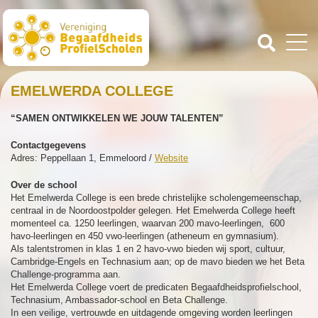
EMELWERDA COLLEGE
“SAMEN ONTWIKKELEN WE JOUW TALENTEN”
Contactgegevens
Adres: Peppellaan 1, Emmeloord /
Website
Over de school
Het Emelwerda College is een brede christelijke scholengemeenschap,
centraal in de Noordoostpolder gelegen. Het Emelwerda College heeft
momenteel ca. 1250 leerlingen, waarvan 200 mavo-leerlingen, 600
havo-leerlingen en 450 vwo-leerlingen (atheneum en gymnasium).
Als talentstromen in klas 1 en 2 havo-vwo bieden wij sport, cultuur,
Cambridge-Engels en Technasium aan; op de mavo bieden we het Beta
Challenge-programma aan.
Het Emelwerda College voert de predicaten Begaafdheidsprofielschool,
Technasium, Ambassador-school en Beta Challenge.
In een veilige, vertrouwde en uitdagende omgeving worden leerlingen