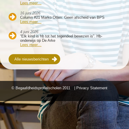
Lees meer…
16 juni 2026
Column #21 Marko Otten: Geen afscheid van BPS
Lees meer…
4 juni 2026
“Elk kind is hb tot het tegendeel bewezen is”. Hb-
onderwijs op De Arke
Lees meer…
Alle nieuwsberichten
© Begaafdheidsprofielscholen
2011
| Privacy Statement