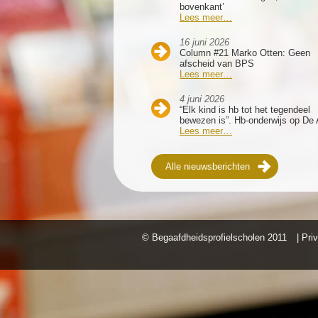
bovenkant’
Lees meer…
16 juni 2026
Column #21 Marko Otten: Geen
afscheid van BPS
Lees meer…
4 juni 2026
“Elk kind is hb tot het tegendeel
bewezen is”. Hb-onderwijs op De 
Lees meer…
Alle nieuwsberichten
© Begaafdheidsprofielscholen
2011
| Pri