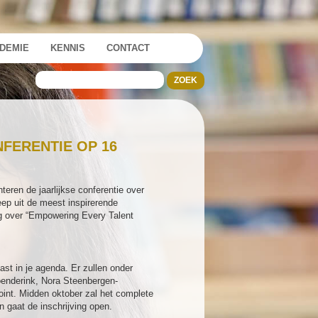
DEMIE
KENNIS
CONTACT
FERENTIE OP 16
ren de jaarlijkse conferentie over
reep uit de meest inspirerende
g over “Empowering Every Talent
ast in je agenda. Er zullen onder
oenderink, Nora Steenbergen-
nt. Midden oktober zal het complete
n gaat de inschrijving open.