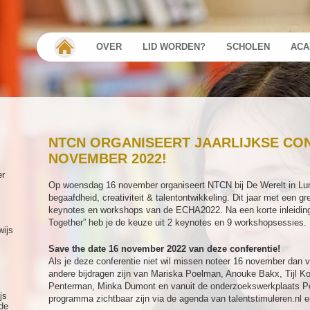
OVER
LID WORDEN?
SCHOLEN
ACA
NTCN ORGANISEERT JAARLIJKSE CON
NOVEMBER 2022!
er
Op woensdag 16 november organiseert NTCN bij De Werelt in Lunte
begaafdheid, creativiteit & talentontwikkeling. Dit jaar met een g
keynotes en workshops van de ECHA2022. Na een korte inleidin
Together” heb je de keuze uit 2 keynotes en 9 workshopsessies.
wijs
Save the date 16 november 2022 van deze conferentie!
Als je deze conferentie niet wil missen noteer 16 november dan v
andere bijdragen zijn van Mariska Poelman, Anouke Bakx, Tijl K
Penterman, Minka Dumont en vanuit de onderzoekswerkplaats Poi
js
programma zichtbaar zijn via de agenda van talentstimuleren.nl e
de