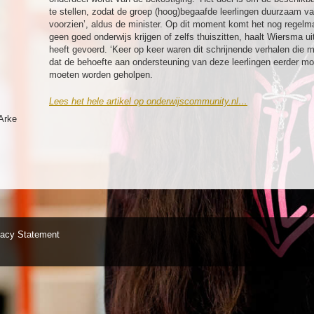
te stellen, zodat de groep (hoog)begaafde leerlingen duurzaam 
voorzien’, aldus de minister. Op dit moment komt het nog regelm
geen goed onderwijs krijgen of zelfs thuiszitten, haalt Wiersma u
heeft gevoerd. ‘Keer op keer waren dit schrijnende verhalen die mij
dat de behoefte aan ondersteuning van deze leerlingen eerder mo
moeten worden geholpen.
Lees het hele artikel op onderwijscommunity.nl…
Arke
vacy Statement