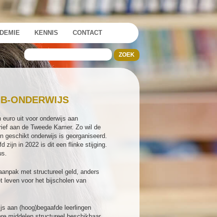
DEMIE
KENNIS
CONTACT
HB-ONDERWIJS
 euro uit voor onderwijs aan
brief aan de Tweede Kamer. Zo wil de
en geschikt onderwijs is georganiseerd.
zijn in 2022 is dit een flinke stijging.
us.
 aanpak met structureel geld, anders
et leven voor het bijscholen van
js aan (hoog)begaafde leerlingen
are middelen structureel beschikbaar