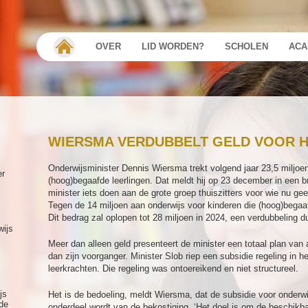
OVER
LID WORDEN?
SCHOLEN
ACA
WIERSMA VERDUBBELT GELD VOOR 
Onderwijsminister Dennis Wiersma trekt volgend jaar 23,5 miljoen
er
(hoog)begaafde leerlingen. Dat meldt hij op 23 december in een 
minister iets doen aan de grote groep thuiszitters voor wie nu ge
Tegen de 14 miljoen aan onderwijs voor kinderen die (hoog)begaafd 
Dit bedrag zal oplopen tot 28 miljoen in 2024, een verdubbeling d
wijs
Meer dan alleen geld presenteert de minister een totaal plan van
dan zijn voorganger. Minister Slob riep een subsidie regeling in h
leerkrachten. Die regeling was ontoereikend en niet structureel.
js
Het is de bedoeling, meldt Wiersma, dat de subsidie voor onderwi
de
onderdeel wordt van de bekostiging. ‘Het doel is om de beschikb