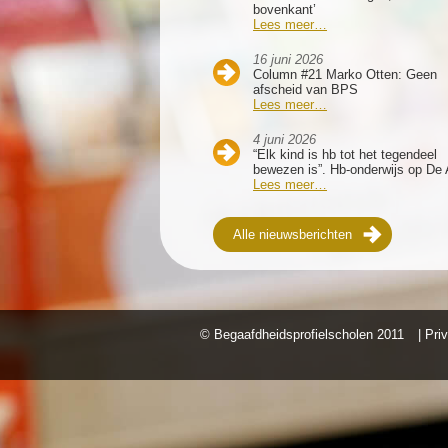
bovenkant’
Lees meer…
16 juni 2026
Column #21 Marko Otten: Geen
afscheid van BPS
Lees meer…
4 juni 2026
“Elk kind is hb tot het tegendeel
bewezen is”. Hb-onderwijs op De 
Lees meer…
Alle nieuwsberichten
© Begaafdheidsprofielscholen
2011
| Pri