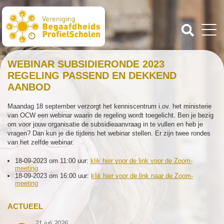
WEBINAR SUBSIDIERONDE 2023
REGELING PASSEND EN DEKKEND
AANBOD
Maandag 18 september verzorgt het kenniscentrum i.ov. het ministerie
van OCW een webinar waarin de regeling wordt toegelicht. Ben je bezig
om voor jouw organisatie de subsidieaanvraag in te vullen en heb je
vragen? Dan kun je die tijdens het webinar stellen. Er zijn twee rondes
van het zelfde webinar.
18-09-2023 om 11:00 uur:
klik hier
v
o
o
r
de link voor de Zoom-
meeting
18-09-2023 om 16:00 uur:
klik hier voor de link naar de Zoom-
meeting
ACTUEEL
21 juli 2026