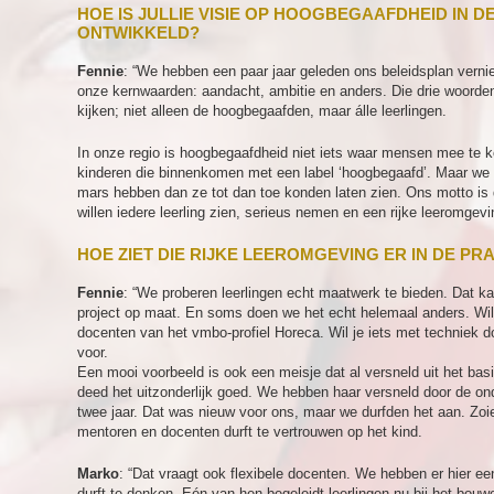
HOE IS JULLIE VISIE OP HOOGBEGAAFDHEID IN D
ONTWIKKELD?
Fennie
: “We hebben een paar jaar geleden ons beleidsplan vern
onze kernwaarden: aandacht, ambitie en anders. Die drie woorde
kijken; niet alleen de hoogbegaafden, maar álle leerlingen.
In onze regio is hoogbegaafdheid niet iets waar mensen mee te 
kinderen die binnenkomen met een label ‘hoogbegaafd’. Maar we z
mars hebben dan ze tot dan toe konden laten zien. Ons motto is 
willen iedere leerling zien, serieus nemen en een rijke leeromgev
HOE ZIET DIE RIJKE LEEROMGEVING ER IN DE PRA
Fennie
: “We proberen leerlingen echt maatwerk te bieden. Dat ka
project op maat. En soms doen we het echt helemaal anders. Wil 
docenten van het vmbo-profiel Horeca. Wil je iets met techniek
voor.
Een mooi voorbeeld is ook een meisje dat al versneld uit het ba
deed het uitzonderlijk goed. We hebben haar versneld door de ond
twee jaar. Dat was nieuw voor ons, maar we durfden het aan. Zoie
mentoren en docenten durft te vertrouwen op het kind.
Marko
: “Dat vraagt ook flexibele docenten. We hebben er hier een
durft te denken. Eén van hen begeleidt leerlingen nu bij het bouw