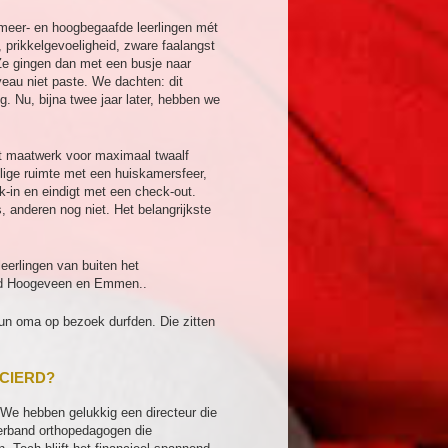
 meer- en hoogbegaafde leerlingen mét
 prikkelgevoeligheid, zware faalangst
 Ze gingen dan met een busje naar
eau niet paste. We dachten: dit
g. Nu, bijna twee jaar later, hebben we
dt maatwerk voor maximaal twaalf
llige ruimte met een huiskamersfeer,
-in en eindigt met een check-out.
, anderen nog niet. Het belangrijkste
eerlingen van buiten het
eeld Hoogeveen en Emmen..
hun oma op bezoek durfden. Die zitten
NCIERD?
We hebben gelukkig een directeur die
erband orthopedagogen die