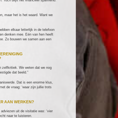
 Toch blijft het financieel spannend.
en, maar het is het waard. Want we
bben elkaar letterlijk in de telefoon
ogen denken mee. Eén van hen heeft
j mee. Zo bouwen we samen aan een
VERENIGING
?
én zelfkritiek. We weten dat we nog
estigde dat beeld.”
rganiseerde. Dat is een enorme klus,
t de vraag: ‘waar zijn jullie trots
ER AAN WERKEN?
viezen uit de visitatie was: ‘vier
cht naar te luisteren.