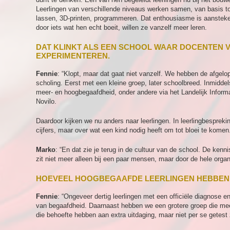
Leerlingen van verschillende niveaus werken samen, van basis tot
lassen, 3D-printen, programmeren. Dat enthousiasme is aanstekel
door iets wat hen echt boeit, willen ze vanzelf meer leren.
DAT KLINKT ALS EEN SCHOOL WAAR DOCENTEN V
EXPERIMENTEREN.
Fennie
: “Klopt, maar dat gaat niet vanzelf. We hebben de afgelo
scholing. Eerst met een kleine groep, later schoolbreed. Inmiddel
meer- en hoogbegaafdheid, onder andere via het Landelijk Infor
Novilo.
Daardoor kijken we nu anders naar leerlingen. In leerlingbespreki
cijfers, maar over wat een kind nodig heeft om tot bloei te komen
Marko
: “En dat zie je terug in de cultuur van de school. De ke
zit niet meer alleen bij een paar mensen, maar door de hele organ
HOEVEEL HOOGBEGAAFDE LEERLINGEN HEBBEN 
Fennie
: “Ongeveer dertig leerlingen met een officiële diagnose
van begaafdheid. Daarnaast hebben we een grotere groep die meed
die behoefte hebben aan extra uitdaging, maar niet per se getest 