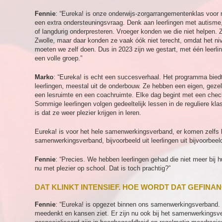
Fennie
: “Eureka! is onze onderwijs-zorgarrangementenklas voor
een extra ondersteuningsvraag. Denk aan leerlingen met autisme,
of langdurig onderpresteren. Vroeger konden we die niet helpen.
Zwolle, maar daar konden ze vaak óók niet terecht, omdat het niv
moeten we zelf doen. Dus in 2023 zijn we gestart, met één leerlin
een volle groep.”
Marko
: “Eureka! is echt een succesverhaal. Het programma bie
leerlingen, meestal uit de onderbouw. Ze hebben een eigen, geze
een lesruimte en een coachruimte. Elke dag begint met een check
Sommige leerlingen volgen gedeeltelijk lessen in de reguliere klas
is dat ze weer plezier krijgen in leren.
Eureka! is voor het hele samenwerkingsverband, er komen zelfs l
samenwerkingsverband, bijvoorbeeld uit leerlingen uit bijvoorb
Fennie
: “Precies. We hebben leerlingen gehad die niet meer bij 
nu met plezier op school. Dat is toch prachtig?”
DAT KLINKT INTENSIEF. HOE WORDT DAT GEFINA
Fennie
: “Eureka! is opgezet binnen ons samenwerkingsverband. 
meedenkt en kansen ziet. Er zijn nu ook bij het samenwerkingsv