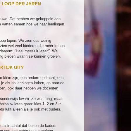
E LOOP DER JAREN
ieuwd. Dat hebben we gekoppeld aan
n vatten samen hoe we naar leerlingen
koop lopen. We zien dus weinig
ien wél veel kinderen die méér in hun
daarom: “Haal meer uit jezelf”. We
ing bieden waarin ze kunnen groeien.
KTIJK UIT?
n klein zijn, een andere opdracht, een
je als hb-leerlingen koken, ga naar de
 doen, ook daar hebben we docenten
sisonderwijs kwam. Ze was jong, maar
erbouw laten gaan: klas 1, 2 en 3 in
ts lukt alleen als je ook met ouders,
 flink aantal dat buiten de kaders
en van een echte race simulator.