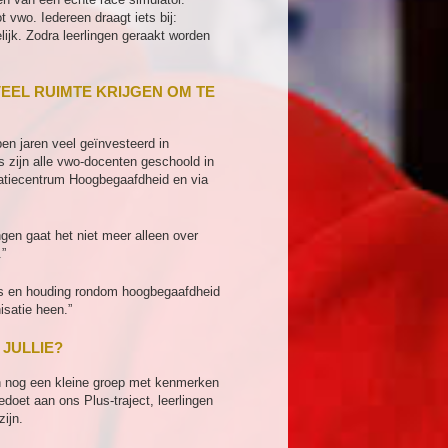
 vwo. Iedereen draagt iets bij:
ijk. Zodra leerlingen geraakt worden
EEL RUIMTE KRIJGEN OM TE
pen jaren veel geïnvesteerd in
s zijn alle vwo-docenten geschoold in
matiecentrum Hoogbegaafdheid en via
ngen gaat het niet meer alleen over
.”
nnis en houding rondom hoogbegaafdheid
isatie heen.”
JULLIE?
 en nog een kleine groep met kenmerken
oet aan ons Plus-traject, leerlingen
zijn.