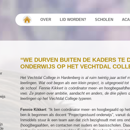
OVER
LID WORDEN?
SCHOLEN
ACA
“WE DURVEN BUITEN DE KADERS TE D
ONDERWIJS OP HET VECHTDAL COLL
er
Het Vechtdal College in Hardenberg is al ruim twintig jaar actief
leerlingen. Wat ooit begon als een klein project, is uitgegroeid t
de school. Fennie Kikkert is coördinator meer- en hoogbegaafdh
vwo. Ze praten over ambitie, aandacht en anders, de drie pijlers 
wijs
leerlingen op het Vechtdal College typeren.
Fennie Kikkert
: “Ik ben coördinator meer- en hoogbegaafd op he
ben ik begonnen als docent “Projectgestuurd onderwijs”, vanuit da
Inmiddels stuur ik een team aan dat zich bezighoudt met ons ond
js
(hoog)begaafden, en contacten met ouders en basisscholen. Daar
de