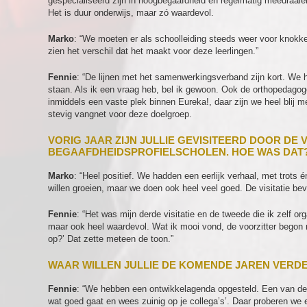
gespecialiseerd zijn in hoogbegaafdheid en regelmatig meedraaien.
Het is duur onderwijs, maar zó waardevol.
Marko
: “We moeten er als schoolleiding steeds weer voor knokk
zien het verschil dat het maakt voor deze leerlingen.”
Fennie
: “De lijnen met het samenwerkingsverband zijn kort. We he
staan. Als ik een vraag heb, bel ik gewoon. Ook de orthopedag
inmiddels een vaste plek binnen Eureka!, daar zijn we heel bli
stevig vangnet voor deze doelgroep.
VORIG JAAR ZIJN JULLIE GEVISITEERD DOOR DE 
BEGAAFDHEIDSPROFIELSCHOLEN. HOE WAS DAT
Marko
: “Heel positief. We hadden een eerlijk verhaal, met trots 
willen groeien, maar we doen ook heel veel goed. De visitatie bev
Fennie
: “Het was mijn derde visitatie en de tweede die ik zelf o
maar ook heel waardevol. Wat ik mooi vond, de voorzitter begon me
op?’ Dat zette meteen de toon.”
WAAR WILLEN JULLIE DE KOMENDE JAREN VERD
Fennie
: “We hebben een ontwikkelagenda opgesteld. Een van de ad
wat goed gaat en wees zuinig op je collega’s’. Daar proberen we e