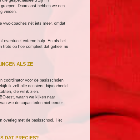
die gespecialiseerd zijn in
ine groepen. Daarnaast hebben we een
g vinden.
ze vwo-coaches nét iets meer, omdat
of eventueel externe hulp. En als het
zijn trots op hoe compleet dat geheel nu
INGEN ALS ZE
n coördinator voor de basisscholen
jk ik zelf alle dossiers, bijvoorbeeld
kten, die wil ik zien.
CBO-test, waarin we kijken naar
van wie de capaciteiten niet eerder
n overleg met de basisschool. Het
IS DAT PRECIES?