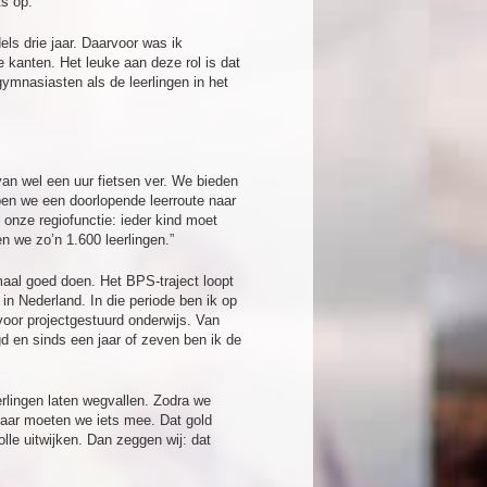
s op.”
els drie jaar. Daarvoor was ik
 kanten. Het leuke aan deze rol is dat
gymnasiasten als de leerlingen in het
van wel een uur fietsen ver. We bieden
ben we een doorlopende leerroute naar
onze regiofunctie: ieder kind moet
n we zo’n 1.600 leerlingen.”
maal goed doen. Het BPS-traject loopt
n Nederland. In die periode ben ik op
voor projectgestuurd onderwijs. Van
gd en sinds een jaar of zeven ben ik de
erlingen laten wegvallen. Zodra we
daar moeten we iets mee. Dat gold
lle uitwijken. Dan zeggen wij: dat