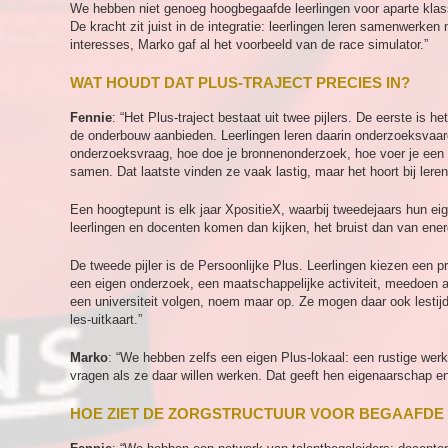
We hebben niet genoeg hoogbegaafde leerlingen voor aparte klass
De kracht zit juist in de integratie: leerlingen leren samenwerken
interesses, Marko gaf al het voorbeeld van de race simulator.”
WAT HOUDT DAT PLUS-TRAJECT PRECIES IN?
Fennie
: “Het Plus-traject bestaat uit twee pijlers. De eerste is 
de onderbouw aanbieden. Leerlingen leren daarin onderzoeksvaar
onderzoeksvraag, hoe doe je bronnenonderzoek, hoe voer je een 
samen. Dat laatste vinden ze vaak lastig, maar het hoort bij ler
Een hoogtepunt is elk jaar XpositieX, waarbij tweedejaars hun e
leerlingen en docenten komen dan kijken, het bruist dan van ener
De tweede pijler is de Persoonlijke Plus. Leerlingen kiezen een pr
een eigen onderzoek, een maatschappelijke activiteit, meedoen 
een universiteit volgen, noem maar op. Ze mogen daar ook lestijd
les-uitkaart.”
Marko
: “We hebben zelfs een eigen Plus-lokaal: een rustige wer
vragen als ze daar willen werken. Dat geeft hen eigenaarschap en
HOE ZIET DE ZORGSTRUCTUUR VOOR BEGAAFDE 