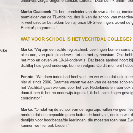
onderwijs-zorgarrangementenklas Eureka!. Daar ben ik enorm trot
Marko Gaasbeek
: “Ik ben teamleider van de vwo-afdeling, inmidd
teamleider van de TL-afdeling, dus ik ken de school van meerdere
ik veel directer betrokken ben bij onze BPS-leerlingen, zowel de 
Eureka!-programma.”
WAT VOOR SCHOOL IS HET VECHTDAL COLLEGE?
Marko
: “Wij zijn een echte regioschool. Leerlingen komen soms 
Arke
alles aan, van praktijkonderwijs tot en met gymnasium. Ook heb
het mbo en geven we 10-14-onderwijs. Dat brede aanbod hoort bij 
dichtbij huis goed onderwijs kunnen volgen. Op dit moment hebbe
Fennie
: “We doen inderdaad heel veel, en we willen dat ook alle
hier al sinds 2006. Daarmee waren we een van de eerste scholen i
het Vechtdal gaan werken, voor het vak Nederlands en later ook 
daaruit ben ik het hb-onderwijs ingerold, ik heb opleidingen gevol
coördinator.”
Marko
: “Omdat wij dé school van de regio zijn, willen we geen le
merken dat een bepaalde groep buiten de boot valt, denken we: 
destijds voor hoogbegaafde leerlingen; die moesten toen naar Zwo
kunnen we hier ook bieden.”