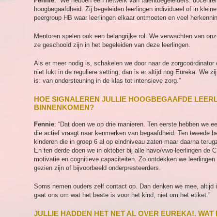
Fennie
: “We hebben een netwerk van talentbegeleiders: docenten 
hoogbegaafdheid. Zij begeleiden leerlingen individueel of in kle
peergroup HB waar leerlingen elkaar ontmoeten en veel herkennin
Mentoren spelen ook een belangrijke rol. We verwachten van on
ze geschoold zijn in het begeleiden van deze leerlingen.
Als er meer nodig is, schakelen we door naar de zorgcoördinator 
niet lukt in de reguliere setting, dan is er altijd nog Eureka. We 
is: van ondersteuning in de klas tot intensieve zorg.”
HOE SIGNALEREN JULLIE HOOGBEGAAFDE LEERL
BINNENKOMEN?
Fennie
: “Dat doen we op drie manieren. Ten eerste hebben we ee
die actief vraagt naar kenmerken van begaafdheid. Ten tweede beki
kinderen die in groep 6 al op eindniveau zaten maar daarna terugza
En ten derde doen we in oktober bij alle havo/vwo-leerlingen de 
motivatie en cognitieve capaciteiten. Zo ontdekken we leerlingen 
gezien zijn of bijvoorbeeld onderpresteerders.
Soms nemen ouders zelf contact op. Dan denken we mee, altijd i
gaat ons om wat het beste is voor het kind, niet om het etiket.”
JULLIE HADDEN HET NET AL OVER EUREKA!. WAT 