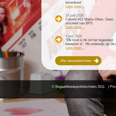
bovenkant’
Lees meer…
16 juni 2026
Column #21 Marko Otten: Geen
afscheid van BPS
Lees meer…
4 juni 2026
“Elk kind is hb tot het tegendeel
bewezen is”. Hb-onderwijs op De 
Lees meer…
Alle nieuwsberichten
© Begaafdheidsprofielscholen
2011
| Pri