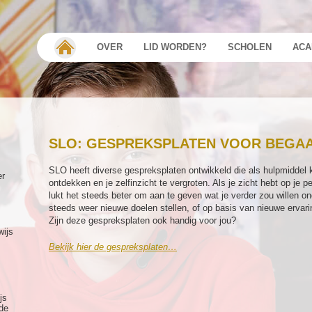
OVER
LID WORDEN?
SCHOLEN
ACA
SLO: GESPREKSPLATEN VOOR BEGAA
SLO heeft diverse gespreksplaten ontwikkeld die als hulpmiddel 
er
ontdekken en je zelfinzicht te vergroten. Als je zicht hebt op je p
lukt het steeds beter om aan te geven wat je verder zou willen o
steeds weer nieuwe doelen stellen, of op basis van nieuwe ervarin
Zijn deze gespreksplaten ook handig voor jou?
wijs
Bekijk hier de gespreksplaten…
js
de