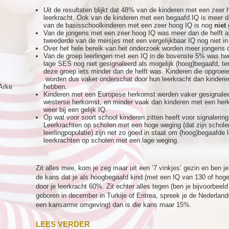
Uit de resultaten blijkt dat 48% van de kinderen met een zeer ho
leerkracht. Ook van de kinderen met een begaafd IQ is meer d
van de basisschoolkinderen met een zeer hoog IQ is nog
niet
Van de jongens met een zeer hoog IQ was meer dan de helft al g
tweederde van de meisjes met een vergelijkbaar IQ nog niet in 
Over het hele bereik van het onderzoek worden meer jongens 
Van de groep leerlingen met een IQ in de bovenste 5% was tw
lage SES nog niet gesignaleerd als mogelijk (hoog)begaafd, terwi
deze groep iets minder dan de helft was. Kinderen die opgroe
worden dus vaker onderschat door hun leerkracht dan kinderen 
Arke
hebben.
Kinderen met een Europese herkomst werden vaker gesignaleer
westerse herkomst, en minder vaak dan kinderen met een herko
weer bij een gelijk IQ.
Op wat voor soort school kinderen zitten heeft voor signalering
Leerkrachten op scholen met een hoge weging (dat zijn schole
leerlingpopulatie) zijn net zo goed in staat om (hoog)begaafde l
leerkrachten op scholen met een lage weging.
Zit alles mee, kom je zeg maar uit een ‘7 vinkjes’ gezin en ben j
de kans dat je als hoogbegaafd kind (met een IQ van 130 of hoge
door je leerkracht 60%. Zit echter alles tegen (ben je bijvoorbee
geboren in december in Turkije of Eritrea, spreek je de Nederlands
een kansarme omgeving) dan is die kans maar 15%.
LEES VERDER