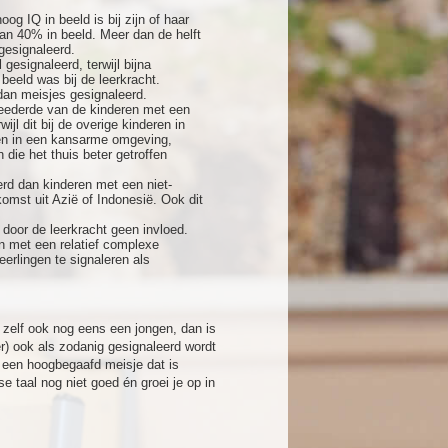
og IQ in beeld is bij zijn of haar
an 40% in beeld. Meer dan de helft
gesignaleerd.
esignaleerd, terwijl bijna
beeld was bij de leerkracht.
dan meisjes gesignaleerd.
eederde van de kinderen met een
jl dit bij de overige kinderen in
ien in een kansarme omgeving,
die het thuis beter getroffen
d dan kinderen met een niet-
mst uit Azië of Indonesië. Ook dit
 door de leerkracht geen invloed.
n met een relatief complexe
eerlingen te signaleren als
e zelf ook nog eens een jongen, dan is
r) ook als zodanig gesignaleerd wordt
ld een hoogbegaafd meisje dat is
e taal nog niet goed én groei je op in