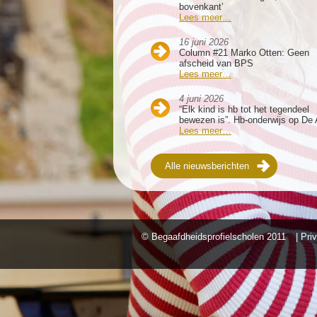
bovenkant’
Lees meer…
16 juni 2026
Column #21 Marko Otten: Geen
afscheid van BPS
Lees meer…
4 juni 2026
“Elk kind is hb tot het tegendeel
bewezen is”. Hb-onderwijs op De 
Lees meer…
Alle nieuwsberichten
© Begaafdheidsprofielscholen
2011
| Pri