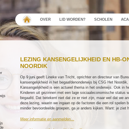
OVER
LID WORDEN?
SCHOLEN
ACA
LEZING KANSENGELIJKHEID EN HB-O
NOORDIK
er
Op 9 juni geeft Lineke van Tricht, oprichter en directeur van Bur
kansengelijkheid in het begaafdenonderwijs bij CSG Het Noordik
Kansengelijkheid is een actueel thema in het onderwijs. Ook in he
Kinderen uit gezinnen met een lage sociaaleconomische status w
wijs
begaafd. Dat betekent niet dat ze er niet zijn, maar wel dat we 
deze lezing, waarin we ingaan op de factoren die een rol spelen bi
minder bevoordeelde groepen, ga je anders kijken. Want: je ziet h
Meer informatie en aanmelden…
js
de