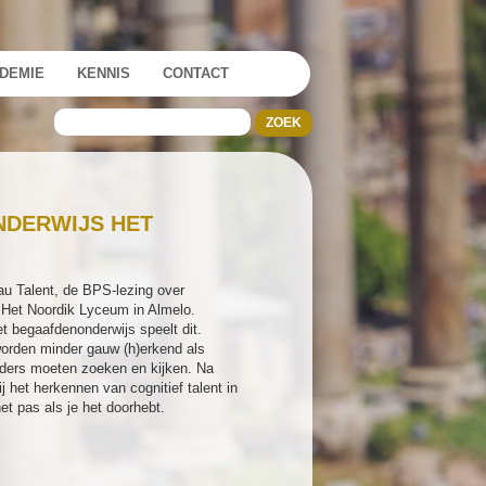
DEMIE
KENNIS
CONTACT
NDERWIJS HET
eau Talent, de BPS-lezing over
, Het Noordik Lyceum in Almelo.
t begaafdenonderwijs speelt dit.
orden minder gauw (h)erkend als
anders moeten zoeken en kijken. Na
j het herkennen van cognitief talent in
et pas als je het doorhebt.