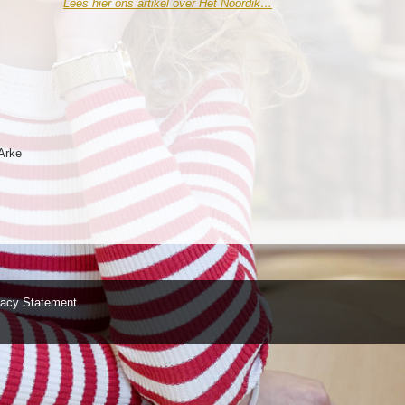
Lees hier ons artikel over Het Noordik…
Arke
vacy Statement