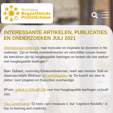
INTERESSANTE ARTIKELEN, PUBLICATIES
EN ONDERZOEKEN JULI 2021
Internationaal onderzoek
naar motivatie en inspiratie bij docenten in hb-
onderwijs. Zijn er hierbij overeenkomsten en verschillen tussen leraren
die betrokken zijn bij hoogbegaafde leerlingen en leraren die niet werken
met hoogbegaafde leerlingen?
Marc Dullaert, voormalig Kinderombudsman, heeft aan minister Slob en
staatssecretaris Blokhuis
het vervolgadvies
op ‘De kracht om door te
zetten’ over jongeren en thuiszitten overhandigd.
#Point:
artikel in Gifted@248
over hoe hoogbegaafde leerlingen zichzelf
zien.
The Conversation:
IQ tests can’t measure it, but ‘cognitive flexibility’ is
key to learning and creativity.