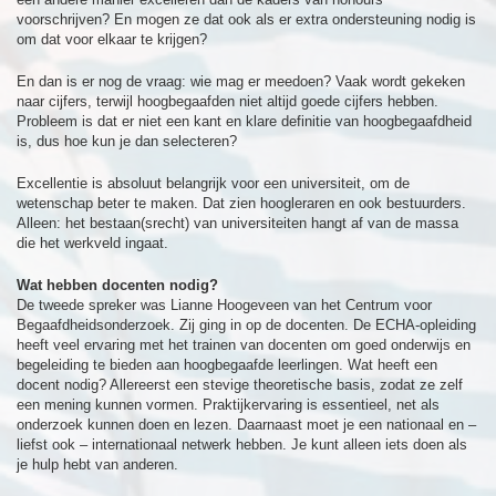
voorschrijven? En mogen ze dat ook als er extra ondersteuning nodig is
om dat voor elkaar te krijgen?
En dan is er nog de vraag: wie mag er meedoen? Vaak wordt gekeken
naar cijfers, terwijl hoogbegaafden niet altijd goede cijfers hebben.
Probleem is dat er niet een kant en klare definitie van hoogbegaafdheid
is, dus hoe kun je dan selecteren?
Excellentie is absoluut belangrijk voor een universiteit, om de
wetenschap beter te maken. Dat zien hoogleraren en ook bestuurders.
Alleen: het bestaan(srecht) van universiteiten hangt af van de massa
die het werkveld ingaat.
Wat hebben docenten nodig?
De tweede spreker was Lianne Hoogeveen van het Centrum voor
Begaafdheidsonderzoek. Zij ging in op de docenten. De ECHA-opleiding
heeft veel ervaring met het trainen van docenten om goed onderwijs en
begeleiding te bieden aan hoogbegaafde leerlingen. Wat heeft een
docent nodig? Allereerst een stevige theoretische basis, zodat ze zelf
een mening kunnen vormen. Praktijkervaring is essentieel, net als
onderzoek kunnen doen en lezen. Daarnaast moet je een nationaal en –
liefst ook – internationaal netwerk hebben. Je kunt alleen iets doen als
je hulp hebt van anderen.