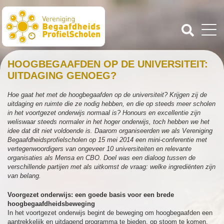
HOOGBEGAAFDEN OP DE UNIVERSITEIT:
UITDAGING GENOEG?
Hoe gaat het met de hoogbegaafden op de universiteit? Krijgen zij de
uitdaging en ruimte die ze nodig hebben, en die op steeds meer scholen
in het voortgezet onderwijs normaal is? Honours en excellentie zijn
weliswaar steeds normaler in het hoger onderwijs, toch hebben we het
idee dat dit niet voldoende is. Daarom organiseerden we als Vereniging
Begaafdheidsprofielscholen op 15 mei 2014 een mini-conferentie met
vertegenwoordigers van ongeveer 10 universiteiten en relevante
organisaties als Mensa en CBO. Doel was een dialoog tussen de
verschillende partijen met als uitkomst de vraag: welke ingrediënten zijn
van belang.
Voorgezet onderwijs: een goede basis voor een brede
hoogbegaafdheidsbeweging
In het voortgezet onderwijs begint de beweging om hoogbegaafden een
aantrekkelijk en uitdagend programma te bieden, op stoom te komen.