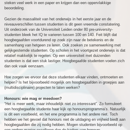
steken veel werk in een paper en krijgen dan een oppervlakkige
beoordeling.
Gezien de massaliteit van het onderwijs in het eerste jaar en de
niveauverschillen tussen studenten is dit geen vreemde constatering.
Uit onderzoek van de Universiteit Leiden onder 80 pre-university-
studenten bleek het IQ te varieren tussen 100 en 140. Feit blijft dat
hoogbegaafden voortdurend op zoek zijn naar de betekenis en de
samenhang van hetgeen ze leren. Ook zoeken ze samenwerking met
gelijkgestemde studenten. Op scholen in het voortgezet onderwijs is dat
relatief makkelijk te regelen. Op een universiteit met duizenden
studenten is dat een stuk lastiger. Hoogbegaafde studenten voelen zich
dan ook vaak eenzaam.
Hoe zorgen we ervoor dat deze studenten elkaar vinden, ontmoeten en
helpen? Is het bijvoorbeeld mogelijk om hoogbegaafden in groepjes aan
(multidisciplinaire) projecten te laten werken?
Honours: wie mag er meedoen?
“Het is meer werk, maar inhoudelijk niet zo interessant”. Zo formuleert
een hoogbegaafde studente haar kijk op honoursprogramma’s. Natuurlijk
is dit een voorbeeld, en het ene programma is het andere niet. Toch
hebben we het gevoel dat honours niet de uitdaging en vrijheid biedt aan
hoogbegaafden die zij nodig hebben. Mogen studenten bijvoorbeeld op
een andere manier excelleren dan de kaders van honours