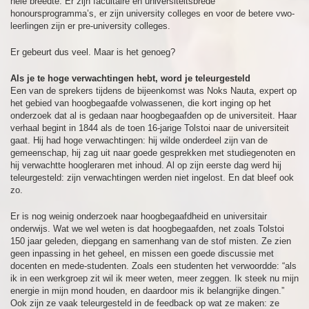
hele breedte. Er zijn facultaire en universiteitsbrede
honoursprogramma’s, er zijn university colleges en voor de betere vwo-
leerlingen zijn er pre-university colleges.
Er gebeurt dus veel. Maar is het genoeg?
Als je te hoge verwachtingen hebt, word je teleurgesteld
Een van de sprekers tijdens de bijeenkomst was Noks Nauta, expert op
het gebied van hoogbegaafde volwassenen, die kort inging op het
onderzoek dat al is gedaan naar hoogbegaafden op de universiteit. Haar
verhaal begint in 1844 als de toen 16-jarige Tolstoi naar de universiteit
gaat. Hij had hoge verwachtingen: hij wilde onderdeel zijn van de
gemeenschap, hij zag uit naar goede gesprekken met studiegenoten en
hij verwachtte hoogleraren met inhoud. Al op zijn eerste dag werd hij
teleurgesteld: zijn verwachtingen werden niet ingelost. En dat bleef ook
zo.
Er is nog weinig onderzoek naar hoogbegaafdheid en universitair
onderwijs. Wat we wel weten is dat hoogbegaafden, net zoals Tolstoi
150 jaar geleden, diepgang en samenhang van de stof misten. Ze zien
geen inpassing in het geheel, en missen een goede discussie met
docenten en mede-studenten. Zoals een studenten het verwoordde: “als
ik in een werkgroep zit wil ik meer weten, meer zeggen. Ik steek nu mijn
energie in mijn mond houden, en daardoor mis ik belangrijke dingen.”
Ook zijn ze vaak teleurgesteld in de feedback op wat ze maken: ze