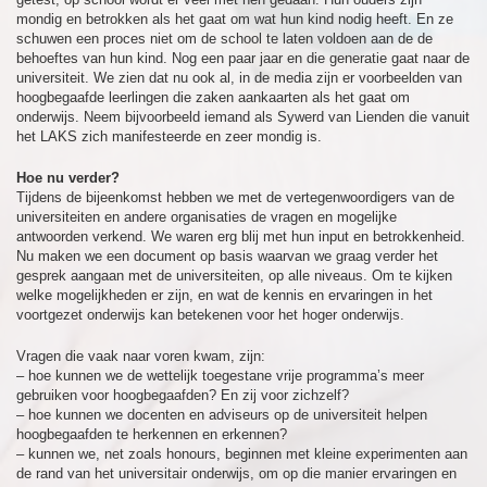
mondig en betrokken als het gaat om wat hun kind nodig heeft. En ze
schuwen een proces niet om de school te laten voldoen aan de de
behoeftes van hun kind. Nog een paar jaar en die generatie gaat naar de
universiteit. We zien dat nu ook al, in de media zijn er voorbeelden van
hoogbegaafde leerlingen die zaken aankaarten als het gaat om
onderwijs. Neem bijvoorbeeld iemand als Sywerd van Lienden die vanuit
het LAKS zich manifesteerde en zeer mondig is.
Hoe nu verder?
Tijdens de bijeenkomst hebben we met de vertegenwoordigers van de
universiteiten en andere organisaties de vragen en mogelijke
antwoorden verkend. We waren erg blij met hun input en betrokkenheid.
Nu maken we een document op basis waarvan we graag verder het
gesprek aangaan met de universiteiten, op alle niveaus. Om te kijken
welke mogelijkheden er zijn, en wat de kennis en ervaringen in het
voortgezet onderwijs kan betekenen voor het hoger onderwijs.
Vragen die vaak naar voren kwam, zijn:
– hoe kunnen we de wettelijk toegestane vrije programma’s meer
gebruiken voor hoogbegaafden? En zij voor zichzelf?
– hoe kunnen we docenten en adviseurs op de universiteit helpen
hoogbegaafden te herkennen en erkennen?
– kunnen we, net zoals honours, beginnen met kleine experimenten aan
de rand van het universitair onderwijs, om op die manier ervaringen en