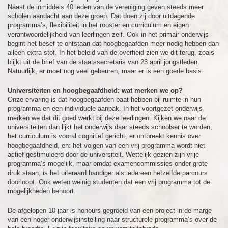
Naast de inmiddels 40 leden van de vereniging geven steeds meer
scholen aandacht aan deze groep. Dat doen zij door uitdagende
programma’s, flexibiliteit in het rooster en curriculum en eigen
verantwoordelijkheid van leerlingen zelf. Ook in het primair onderwijs
begint het besef te ontstaan dat hoogbegaafden meer nodig hebben dan
alleen extra stof. In het beleid van de overheid zien we dit terug, zoals
blijkt uit de brief van de staatssecretaris van 23 april jongstleden.
Natuurlijk, er moet nog veel gebeuren, maar er is een goede basis.
Universiteiten en hoogbegaafdheid: wat merken we op?
Onze ervaring is dat hoogbegaafden baat hebben bij ruimte in hun
programma en een individuele aanpak. In het voortgezet onderwijs
merken we dat dit goed werkt bij deze leerlingen. Kijken we naar de
universiteiten dan lijkt het onderwijs daar steeds schoolser te worden,
het curriculum is vooral cognitief gericht, er ontbreekt kennis over
hoogbegaafdheid, en: het volgen van een vrij programma wordt niet
actief gestimuleerd door de universiteit. Wettelijk gezien zijn vrije
programma’s mogelijk, maar omdat examencommissies onder grote
druk staan, is het uiteraard handiger als iedereen hetzelfde parcours
doorloopt. Ook weten weinig studenten dat een vrij programma tot de
mogelijkheden behoort.
De afgelopen 10 jaar is honours gegroeid van een project in de marge
van een hoger onderwijsinstelling naar structurele programma’s over de