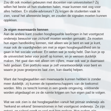
Zou dit ook moeten gebeuren met docenten van universiteiten? Zij
willen het beste uit hun studenten halen, maar kunnen niet oog voor
alles hebben. En studie-adviseurs? Zij krijgen de studenten vaak te
zien, vanaf het allereerste begin, en zouden de signalen moeten kunnen
oppikken.
Je eigen meerwaarde kennen
Aan de andere kant zouden hoogbegaafde leerlingen in het voortgezet
onderwijs bewuster van zichzelf moeten worden gemaakt. Ze moeten
hun eigen handleiding kennen, niet alleen wie je bent en wat je kunt,
maar ook de vaardigheden om met je eigen hoogbegaafdheid om te
gaan in het sociale verkeer. En weten wat je nodig hebt. Dan kun je op
de universiteit beter voor jezelf op komen, en je wensen duidelijk
maken. Het gaat dan niet alleen om cijfers, maar ook wat je daarnaast
hebt gedaan. Een portfolio waar je zelf verantwoordelijk voor bent en
waarin je jouw groeiproces laat zien, kan daarbij helpen.
Want dat hoogbegaafden een meerwaarde kunnen hebben is zonder
meer duidelijk: zij kunnen de topwetenschappers van de toekomst
worden. Mits ze terecht komen in een goede omgeving, voldoende
worden uitgedaagd en ze de ruimte krijgen om hun eigen pad te volgen.
Wat we ook zien is dat hoogbegaafden vanuit het primair onderwijs als
‘herkend en erkend’ binnenstromen in het voortgezet onderwijs. Ze zijn
getest, op school wordt er veel met hen gedaan. Hun ouders zijn