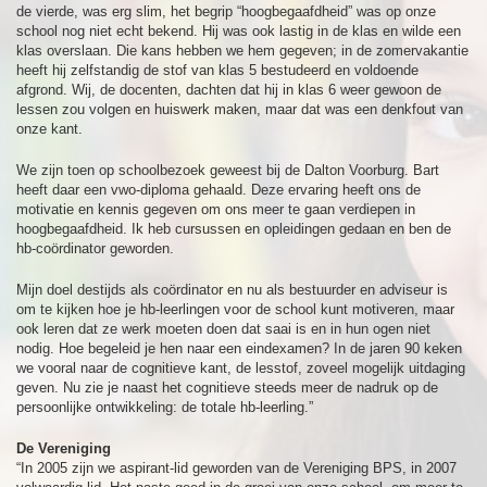
de vierde, was erg slim, het begrip “hoogbegaafdheid” was op onze
school nog niet echt bekend. Hij was ook lastig in de klas en wilde een
klas overslaan. Die kans hebben we hem gegeven; in de zomervakantie
heeft hij zelfstandig de stof van klas 5 bestudeerd en voldoende
afgrond. Wij, de docenten, dachten dat hij in klas 6 weer gewoon de
lessen zou volgen en huiswerk maken, maar dat was een denkfout van
onze kant.
We zijn toen op schoolbezoek geweest bij de Dalton Voorburg. Bart
heeft daar een vwo-diploma gehaald. Deze ervaring heeft ons de
motivatie en kennis gegeven om ons meer te gaan verdiepen in
hoogbegaafdheid. Ik heb cursussen en opleidingen gedaan en ben de
hb-coördinator geworden.
Mijn doel destijds als coördinator en nu als bestuurder en adviseur is
om te kijken hoe je hb-leerlingen voor de school kunt motiveren, maar
ook leren dat ze werk moeten doen dat saai is en in hun ogen niet
nodig. Hoe begeleid je hen naar een eindexamen? In de jaren 90 keken
we vooral naar de cognitieve kant, de lesstof, zoveel mogelijk uitdaging
geven. Nu zie je naast het cognitieve steeds meer de nadruk op de
persoonlijke ontwikkeling: de totale hb-leerling.”
De Vereniging
“In 2005 zijn we aspirant-lid geworden van de Vereniging BPS, in 2007