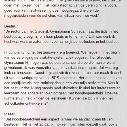
volwaardig lid. Het paste goed in de groei van onze school, om meer te
doen met hb-leerlingen. Het lidmaatschap van de vereniging is vooral
goed voor kennisuitwisseling over hoogbegaafdheid en de
mogelijkheden voor de scholen: van elkaar leren we veel.”
Bestuur
“De rector van het Stedelijk Gymnasium Schiedam zat destijds in het
bestuur. Zij vroeg mij om haar plaats in te nemen.? Dat was denk ik
heel wat, want er zaten toen voornamelijk schoolleiders in het bestuur.
Ik vond en vind het bestuurswerk erg boeiend. We hebben in het begin
van de vereniging de visitatie-systematiek opgezet. Het Stedelijk
Gymnasium Nijmegen was de eerste school die op die manier werd
gevisiteerd, ik was voorzitter van die visitatiecommissie. Dat was erg
leuk en leerzaam. Naast mijn activiteiten voor het bestuur maak ik deel
uit van de werkgroep van de BPS academie. Het mede-organiseren van
een jaarlijkse visitatie trainingsdag is een van mijn activiteiten. Vanuit
het bestuur doe ik nog steeds veel visitaties; ik vind het interessant en
leerzaam hoe andere scholen omgaan met hoogbegaafdheid. Hoeveel
ruimte en vrijheid krijgen de leerlingen? Kunnen ze zich binnen het
schoolkader ontwikkelen?”
Ideaal
“Dat hoogbegaafdheid een aspect is waar we aandacht aan blijven
besteden. Het is niet zo dat bij hb-leerlingen alles vanzelf gaat; ook zij