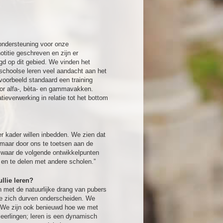
ondersteuning voor onze
otitie geschreven en zijn er
lgd op dit gebied. We vinden het
 schoolse leren veel aandacht aan het
voorbeeld standaard een training
or alfa-, bèta- en gammavakken.
ieverwerking in relatie tot het bottom
r kader willen inbedden. We zien dat
 maar door ons te toetsen aan de
er waar de volgende ontwikkelpunten
n en te delen met andere scholen.”
llie leren?
 met de natuurlijke drang van pubers
 ze zich durven onderscheiden. We
en. We zijn ook benieuwd hoe we met
eerlingen; leren is een dynamisch