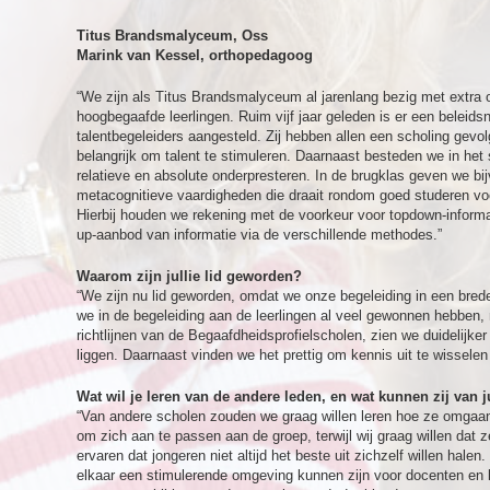
Titus Brandsmalyceum, Oss
Marink van Kessel, orthopedagoog
“We zijn als Titus Brandsmalyceum al jarenlang bezig met extra 
hoogbegaafde leerlingen. Ruim vijf jaar geleden is er een beleidsn
talentbegeleiders aangesteld. Zij hebben allen een scholing gevo
belangrijk om talent te stimuleren. Daarnaast besteden we in het
relatieve en absolute onderpresteren. In de brugklas geven we bij
metacognitieve vaardigheden die draait rondom goed studeren vo
Hierbij houden we rekening met de voorkeur voor topdown-informat
up-aanbod van informatie via de verschillende methodes.”
Waarom zijn jullie lid geworden?
“We zijn nu lid geworden, omdat we onze begeleiding in een brede
we in de begeleiding aan de leerlingen al veel gewonnen hebben,
richtlijnen van de Begaafdheidsprofielscholen, zien we duidelijk
liggen. Daarnaast vinden we het prettig om kennis uit te wissele
Wat wil je leren van de andere leden, en wat kunnen zij van ju
“Van andere scholen zouden we graag willen leren hoe ze omgaan
om zich aan te passen aan de groep, terwijl wij graag willen dat
ervaren dat jongeren niet altijd het beste uit zichzelf willen hal
elkaar een stimulerende omgeving kunnen zijn voor docenten en l