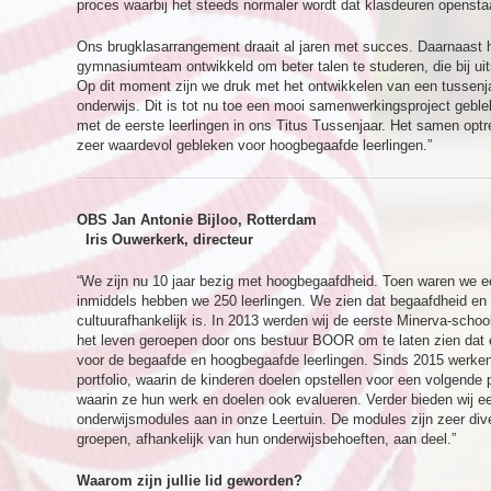
proces waarbij het steeds normaler wordt dat klasdeuren openstaan
Ons brugklasarrangement draait al jaren met succes. Daarnaast 
gymnasiumteam ontwikkeld om beter talen te studeren, die bij u
Op dit moment zijn we druk met het ontwikkelen van een tussenjaa
onderwijs. Dit is tot nu toe een mooi samenwerkingsproject gebl
met de eerste leerlingen in ons Titus Tussenjaar. Het samen optr
zeer waardevol gebleken voor hoogbegaafde leerlingen.”
OBS Jan Antonie Bijloo, Rotterdam
Iris Ouwerkerk, directeur
“We zijn nu 10 jaar bezig met hoogbegaafdheid. Toen waren we een
inmiddels hebben we 250 leerlingen. We zien dat begaafdheid en
cultuurafhankelijk is. In 2013 werden wij de eerste Minerva-schoo
het leven geroepen door ons bestuur BOOR om te laten zien dat 
voor de begaafde en hoogbegaafde leerlingen. Sinds 2015 werke
portfolio, waarin de kinderen doelen opstellen voor een volgende
waarin ze hun werk en doelen ook evalueren. Verder bieden wij e
onderwijsmodules aan in onze Leertuin. De modules zijn zeer dive
groepen, afhankelijk van hun onderwijsbehoeften, aan deel.”
Waarom zijn jullie lid geworden?