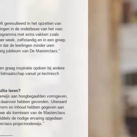
ft geresulteerd in het opzetten van
lingen in de onderbouw van het vwo:
programma met extra vakken zoals
per week, zelfstandig en in een groep,
n dat de leerlingen minder uren
arig jubileum van De Masterclass.”
en graag inspiratie opdoen bij andere
 lidmaatschap vanuit pr-technisch
llie leren?
nderwijs aan hoogbegaafden vormgeven,
e daarvoor hebben gevonden. Uiteraard
j vorm en inhoud hebben gegeven aan
 we als kernteam van de Masterclass
ddels de nodige ervaring opgedaan
rclass-projectonderwijs.”
———-