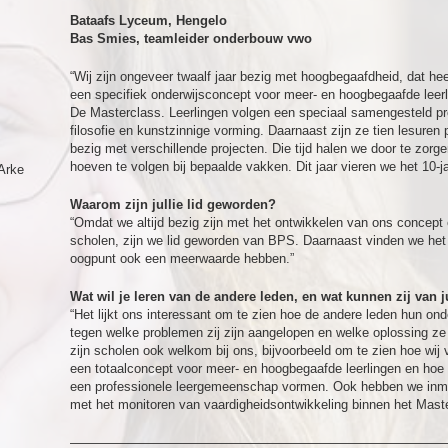
Bataafs Lyceum, Hengelo
Bas Smies, teamleider onderbouw vwo
“Wij zijn ongeveer twaalf jaar bezig met hoogbegaafdheid, dat hee
een specifiek onderwijsconcept voor meer- en hoogbegaafde leer
De Masterclass. Leerlingen volgen een speciaal samengesteld 
filosofie en kunstzinnige vorming. Daarnaast zijn ze tien lesuren 
bezig met verschillende projecten. Die tijd halen we door te zorge
hoeven te volgen bij bepaalde vakken. Dit jaar vieren we het 10-j
Arke
Waarom zijn jullie lid geworden?
“Omdat we altijd bezig zijn met het ontwikkelen van ons concept 
scholen, zijn we lid geworden van BPS. Daarnaast vinden we het
oogpunt ook een meerwaarde hebben.”
Wat wil je leren van de andere leden, en wat kunnen zij van ju
“Het lijkt ons interessant om te zien hoe de andere leden hun o
tegen welke problemen zij zijn aangelopen en welke oplossing z
zijn scholen ook welkom bij ons, bijvoorbeeld om te zien hoe wi
een totaalconcept voor meer- en hoogbegaafde leerlingen en hoe
een professionele leergemeenschap vormen. Ook hebben we inmi
met het monitoren van vaardigheidsontwikkeling binnen het Maste
—————————————————————————————