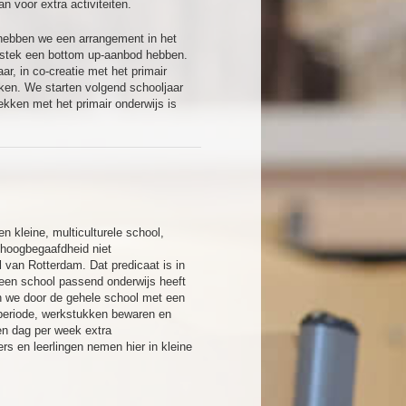
 voor extra activiteiten.
hebben we een arrangement in het
itstek een bottom up-aanbod hebben.
r, in co-creatie met het primair
eken. We starten volgend schooljaar
ekken met het primair onderwijs is
 kleine, multiculturele school,
 hoogbegaafdheid niet
l van Rotterdam. Dat predicaat is in
een school passend onderwijs heeft
n we door de gehele school met een
 periode, werkstukken bewaren en
en dag per week extra
rs en leerlingen nemen hier in kleine