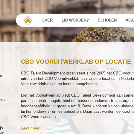
OVER
LID WORDEN?
SCHOLEN
ACA
CBO VOORUITWERKLAB OP LOCATIE
CBO Talent Development organiseert sinds 2005 het CBO Vooruit
er
uitrol van het CBO Vooruitwerklab naar andere locaties in Neder
Vooruitwerklab enkel op locatie aangeboden.
Met het Vooruitwerklab biedt CBO Talent Development aan same
wijs
particulieren de mogelijkheid om passend onderwijs te verzorge
hoogbegaafdheid uit groep 4 t/m 8. Deze kinderen krijgen uitdag
bij hun onderwijs- en leerbehoeften. Daarnaast worden leerkracht
CBO Vooruitwerklab.
js
Lees meer…
de