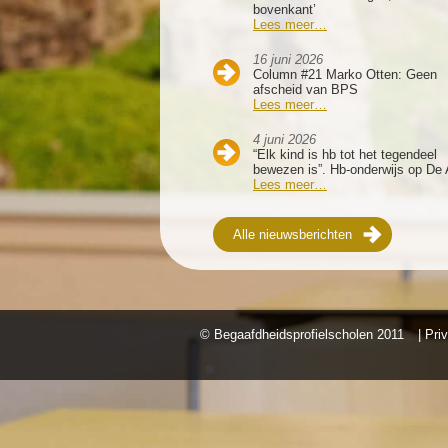
bovenkant’
Lees meer…
16 juni 2026
Column #21 Marko Otten: Geen
afscheid van BPS
Lees meer…
4 juni 2026
“Elk kind is hb tot het tegendeel
bewezen is”. Hb-onderwijs op De 
Lees meer…
Alle nieuwsberichten
© Begaafdheidsprofielscholen
2011
| Pri