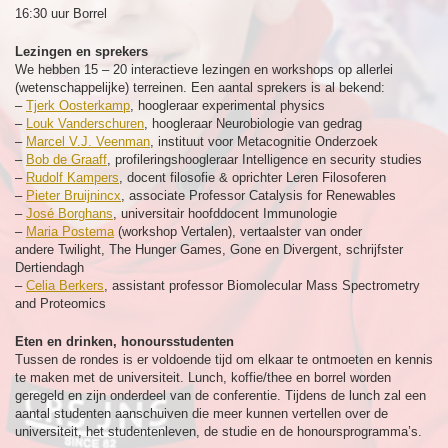
16:30 uur Borrel
Lezingen en sprekers
We hebben 15 – 20 interactieve lezingen en workshops op allerlei
(wetenschappelijke) terreinen. Een aantal sprekers is al bekend:
–
Tjerk Oosterkamp
, hoogleraar experimental physics
–
Louk Vanderschuren
, hoogleraar Neurobiologie van gedrag
–
Marcel V.J. Veenman
, instituut voor Metacognitie Onderzoek
–
Bob de Graaff
, profileringshoogleraar Intelligence en security studies
–
Rudolf Kampers
, docent filosofie & oprichter Leren Filosoferen
–
Pieter Bruijnincx
, associate Professor Catalysis for Renewables
–
José Borghans
, universitair hoofddocent Immunologie
–
Maria Postema
(workshop Vertalen), vertaalster van onder
andere Twilight, The Hunger Games, Gone en Divergent, schrijfster
Dertiendagh
–
Celia Berkers
, assistant professor Biomolecular Mass Spectrometry
and Proteomics
Eten en drinken, honoursstudenten
Tussen de rondes is er voldoende tijd om elkaar te ontmoeten en kennis
te maken met de universiteit. Lunch, koffie/thee en borrel worden
geregeld en zijn onderdeel van de conferentie. Tijdens de lunch zal een
aantal studenten aanschuiven die meer kunnen vertellen over de
universiteit, het studentenleven, de studie en de honoursprogramma’s.