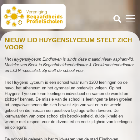
NIEUW LID HUYGENSLYCEUM STELT ZICH
VOOR
Het Huygenslyceum Eindhoven is sinds deze maand nieuw aspirant-lid.
Marieke van Beek is Begaafdheidscoördinator & Denkkrachtcoördinator
en ECHA-specialist. Zij stelt de school voor.
Het Huygens Lyceum is een school waar ruim 1200 leerlingen op de
havo, het atheneum en het gymnasium onderwijs volgen. Op het
Huygens Lyceum leren leerlingen individueel en samen de wereld en
zichzelf kennen. De missie van de school is leerlingen te laten groeien
tot jongvolwassenen die zich bewust zijn van wat er in de wereld
gebeurt en die hieraan een positieve bijdrage willen leveren. De
kernwaarden van onze school zijn betrokkenheid, duidelijkheid en
warmte met respect voor de diversiteit en veelzijdigheid van leerlingen
en collega’s.
De school is gelegen in het zuidwesten van de stad Eindhoven.