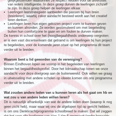
gelijkgestemden waarbinnen ze respect hebben voor de diversiteit
van ieders intelligentie. In deze groep durven de leerlingen zichzelf
te zijn. In deze groep helpen de leerlingen elkaar.
Leerlingen leerstrategieën aanbieden die passen bij hun brein
(breinleren), waarbij zeker aandacht besteed wordt aan het creatief
leren denken.
Leerlingen leren hun eigen gekozen project vorm te kunnen geven
en kunnen afronden. Ze worden gestimuleerd om met begeleiding
buiten hun comfortzone te gaan en om fouten te durven maken.
De kennis in school over het (hoog)begaafdheids onderwerp vergroten:
er is een vast docententeam dat getraind is om leerlingen bij hun project
te begeleiden, voor de komende jaren staat op het programma dit team
verder uit te breiden.
Waarom bent u lid geworden van de vereniging?
Binnen Eindhoven lopen we voorop in het begeleiden van leerlingen
binnen het begaafdheidsprofiel. Door het lidmaatschap tonen we onze
aandacht voor deze doelgroep aan de buitenwereld. Ook willen we graag
in uitwisseling met andere scholen op ideeën komen om ons programma
verder uit te breiden.
Wat zouden andere leden van u kunnen leren als het gaat om hb en
wat zou u van andere leden willen leren?
Dit is natuurlijk afhankelijk van wat de andere leden doen (waarop ik nog
geen zicht heb), maar waar wij ons de afgelopen tijd op gericht hebben,
is om ons Denkkrachtprogramma schoolbreed te maken. Dat wil zeggen
dat het voor alle leerlingen van klas 1 t/m 6 openstaat (onder bepaalde