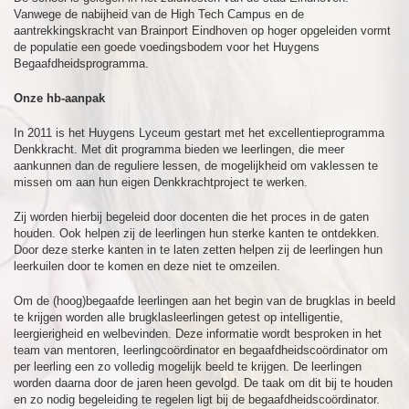
Vanwege de nabijheid van de High Tech Campus en de
aantrekkingskracht van Brainport Eindhoven op hoger opgeleiden vormt
de populatie een goede voedingsbodem voor het Huygens
Begaafdheidsprogramma.
Onze hb-aanpak
In 2011 is het Huygens Lyceum gestart met het excellentieprogramma
Denkkracht. Met dit programma bieden we leerlingen, die meer
aankunnen dan de reguliere lessen, de mogelijkheid om vaklessen te
missen om aan hun eigen Denkkrachtproject te werken.
Zij worden hierbij begeleid door docenten die het proces in de gaten
houden. Ook helpen zij de leerlingen hun sterke kanten te ontdekken.
Door deze sterke kanten in te laten zetten helpen zij de leerlingen hun
leerkuilen door te komen en deze niet te omzeilen.
Om de (hoog)begaafde leerlingen aan het begin van de brugklas in beeld
te krijgen worden alle brugklasleerlingen getest op intelligentie,
leergierigheid en welbevinden. Deze informatie wordt besproken in het
team van mentoren, leerlingcoördinator en begaafdheidscoördinator om
per leerling een zo volledig mogelijk beeld te krijgen. De leerlingen
worden daarna door de jaren heen gevolgd. De taak om dit bij te houden
en zo nodig begeleiding te regelen ligt bij de begaafdheidscoördinator.