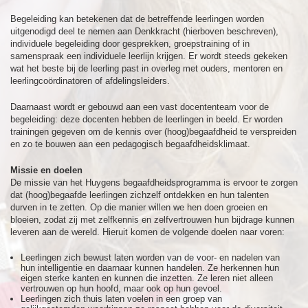
Begeleiding kan betekenen dat de betreffende leerlingen worden
uitgenodigd deel te nemen aan Denkkracht (hierboven beschreven),
individuele begeleiding door gesprekken, groepstraining of in
samenspraak een individuele leerlijn krijgen. Er wordt steeds gekeken
wat het beste bij de leerling past in overleg met ouders, mentoren en
leerlingcoördinatoren of afdelingsleiders.
Daarnaast wordt er gebouwd aan een vast docententeam voor de
begeleiding: deze docenten hebben de leerlingen in beeld. Er worden
trainingen gegeven om de kennis over (hoog)begaafdheid te verspreiden
en zo te bouwen aan een pedagogisch begaafdheidsklimaat.
Missie en doelen
De missie van het Huygens begaafdheidsprogramma is ervoor te zorgen
dat (hoog)begaafde leerlingen zichzelf ontdekken en hun talenten
durven in te zetten. Op die manier willen we hen doen groeien en
bloeien, zodat zij met zelfkennis en zelfvertrouwen hun bijdrage kunnen
leveren aan de wereld. Hieruit komen de volgende doelen naar voren:
Leerlingen zich bewust laten worden van de voor- en nadelen van
hun intelligentie en daarnaar kunnen handelen. Ze herkennen hun
eigen sterke kanten en kunnen die inzetten. Ze leren niet alleen
vertrouwen op hun hoofd, maar ook op hun gevoel.
Leerlingen zich thuis laten voelen in een groep van