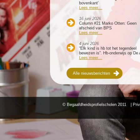
bovenkant’
Lees meer…
16 juni 2026
Column #21 Marko Otten: Geen
afscheid van BPS
Lees meer…
4 juni 2026
“Elk kind is hb tot het tegendeel
bewezen is”. Hb-onderwijs op De 
Lees meer…
Alle nieuwsberichten
© Begaafdheidsprofielscholen
2011
| Pri