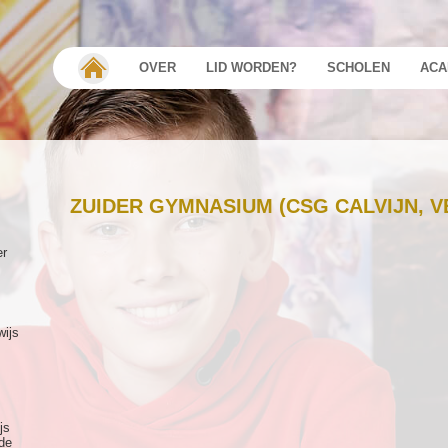
OVER
LID WORDEN?
SCHOLEN
ACA
ZUIDER GYMNASIUM (CSG CALVIJN, V
er
wijs
js
de