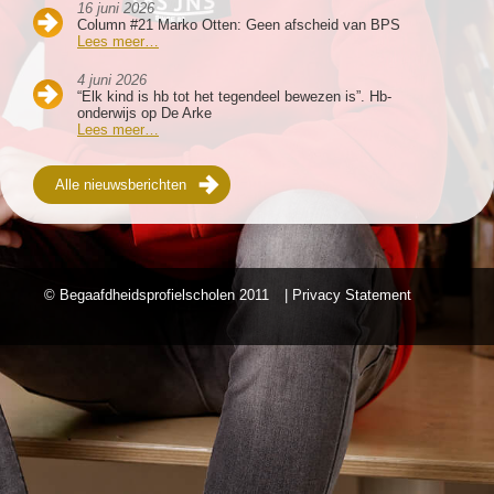
16 juni 2026
Column #21 Marko Otten: Geen afscheid van BPS
Lees meer…
4 juni 2026
“Elk kind is hb tot het tegendeel bewezen is”. Hb-
onderwijs op De Arke
Lees meer…
Alle nieuwsberichten
© Begaafdheidsprofielscholen
2011
| Privacy Statement